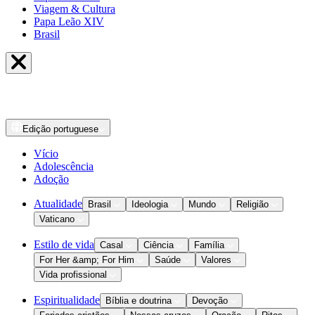
Viagem & Cultura
Papa Leão XIV
Brasil
Edição
portuguese
Vício
Adolescência
Adoção
Atualidade
Brasil
Ideologia
Mundo
Religião
Vaticano
Estilo de vida
Casal
Ciência
Família
For Her &amp; For Him
Saúde
Valores
Vida profissional
Espiritualidade
Bíblia e doutrina
Devoção