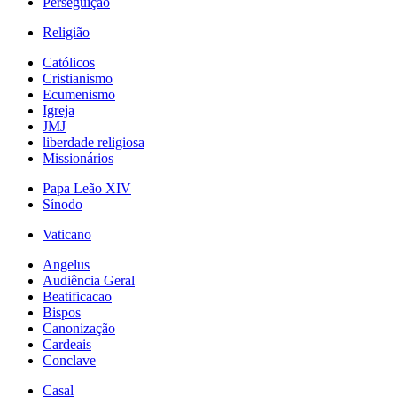
Perseguição
Religião
Católicos
Cristianismo
Ecumenismo
Igreja
JMJ
liberdade religiosa
Missionários
Papa Leão XIV
Sínodo
Vaticano
Angelus
Audiência Geral
Beatificacao
Bispos
Canonização
Cardeais
Conclave
Casal