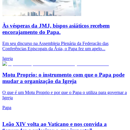
Às vésperas da JMJ, bispos asiáticos recebem
encorajamento do Papa.
Em seu discurso na Assembleia Plenária da Federação das
Conferências Episcopais da Ásia, o Papa fez um apelo...
Igreja
Motu Proprio: o instrumento com que o Papa pode
mudar a organização da Igreja
O que é um Motu Proprio e por que o Papa o utiliza para governar a
Igreja
Papa
Leão XIV volta ao Vaticano e nos convida a