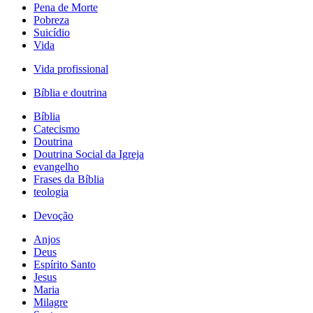
Pena de Morte
Pobreza
Suicídio
Vida
Vida profissional
Bíblia e doutrina
Bíblia
Catecismo
Doutrina
Doutrina Social da Igreja
evangelho
Frases da Bíblia
teologia
Devoção
Anjos
Deus
Espírito Santo
Jesus
Maria
Milagre