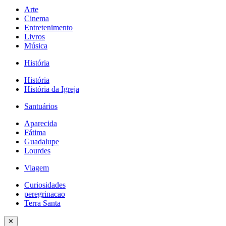
Arte
Cinema
Entretenimento
Livros
Música
História
História
História da Igreja
Santuários
Aparecida
Fátima
Guadalupe
Lourdes
Viagem
Curiosidades
peregrinacao
Terra Santa
✕