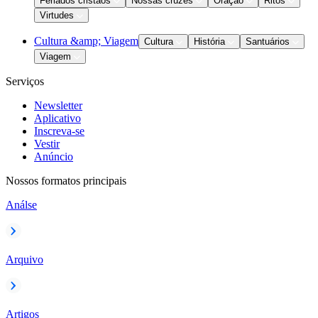
Feriados cristãos
Nossas cruzes
Oração
Ritos
Virtudes
Cultura &amp; Viagem
Cultura
História
Santuários
Viagem
Serviços
Newsletter
Aplicativo
Inscreva-se
Vestir
Anúncio
Nossos formatos principais
Análse
Arquivo
Artigos