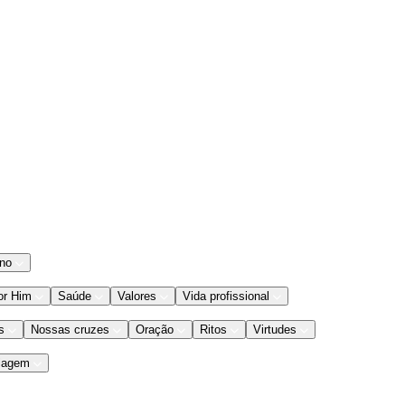
ano
or Him
Saúde
Valores
Vida profissional
s
Nossas cruzes
Oração
Ritos
Virtudes
iagem