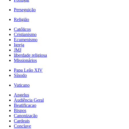
Perseguição
Religião
Católicos
Cristianismo
Ecumenismo
Igreja
JMJ
liberdade religiosa
Missionários
Papa Leão XIV
Sínodo
Vaticano
Angelus
Audiência Geral
Beatificacao
Bispos
Canonização
Cardeais
Conclave