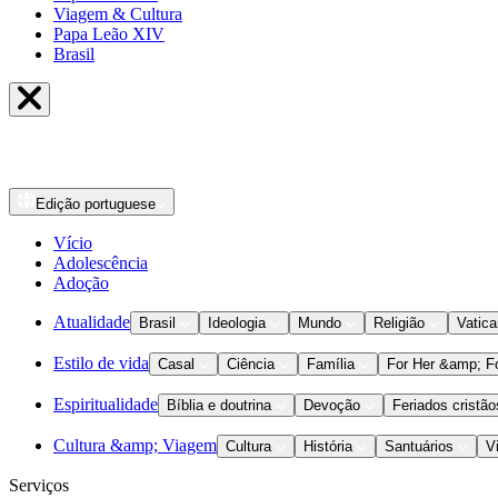
Viagem & Cultura
Papa Leão XIV
Brasil
Edição
portuguese
Vício
Adolescência
Adoção
Atualidade
Brasil
Ideologia
Mundo
Religião
Vatic
Estilo de vida
Casal
Ciência
Família
For Her &amp; F
Espiritualidade
Bíblia e doutrina
Devoção
Feriados cristão
Cultura &amp; Viagem
Cultura
História
Santuários
V
Serviços