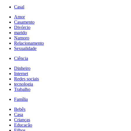
Casal
Amor
Casamento
Divórcio
marido
Namoro
Relacionamento
Sexualidade
Ciência
Dinheiro
Internet
Redes sociais
tecnologia
Trabalho
Família
Bebês
Casa
Crianças
Educação
Filhos