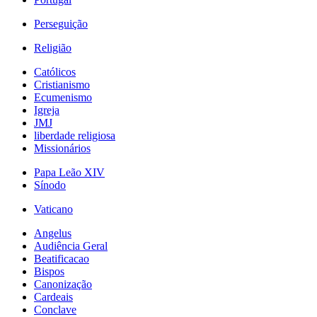
Perseguição
Religião
Católicos
Cristianismo
Ecumenismo
Igreja
JMJ
liberdade religiosa
Missionários
Papa Leão XIV
Sínodo
Vaticano
Angelus
Audiência Geral
Beatificacao
Bispos
Canonização
Cardeais
Conclave