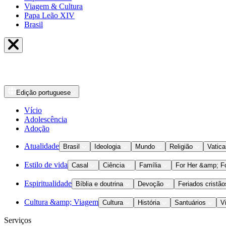
Viagem & Cultura
Papa Leão XIV
Brasil
Edição
portuguese
Vício
Adolescência
Adoção
Atualidade
Brasil
Ideologia
Mundo
Religião
Vatic
Estilo de vida
Casal
Ciência
Família
For Her &amp; F
Espiritualidade
Bíblia e doutrina
Devoção
Feriados cristão
Cultura &amp; Viagem
Cultura
História
Santuários
V
Serviços