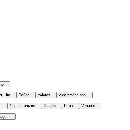
ano
or Him
Saúde
Valores
Vida profissional
s
Nossas cruzes
Oração
Ritos
Virtudes
iagem