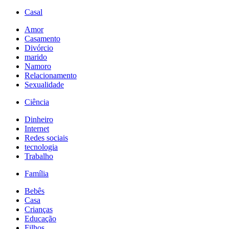
Casal
Amor
Casamento
Divórcio
marido
Namoro
Relacionamento
Sexualidade
Ciência
Dinheiro
Internet
Redes sociais
tecnologia
Trabalho
Família
Bebês
Casa
Crianças
Educação
Filhos