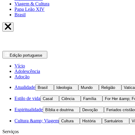
Viagem & Cultura
Papa Leão XIV
Brasil
Edição
portuguese
Vício
Adolescência
Adoção
Atualidade
Brasil
Ideologia
Mundo
Religião
Vatic
Estilo de vida
Casal
Ciência
Família
For Her &amp; F
Espiritualidade
Bíblia e doutrina
Devoção
Feriados cristão
Cultura &amp; Viagem
Cultura
História
Santuários
V
Serviços