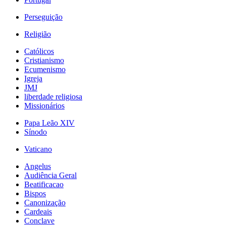
Perseguição
Religião
Católicos
Cristianismo
Ecumenismo
Igreja
JMJ
liberdade religiosa
Missionários
Papa Leão XIV
Sínodo
Vaticano
Angelus
Audiência Geral
Beatificacao
Bispos
Canonização
Cardeais
Conclave