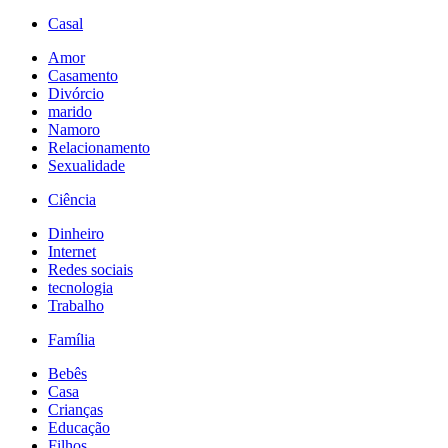
Casal
Amor
Casamento
Divórcio
marido
Namoro
Relacionamento
Sexualidade
Ciência
Dinheiro
Internet
Redes sociais
tecnologia
Trabalho
Família
Bebês
Casa
Crianças
Educação
Filhos