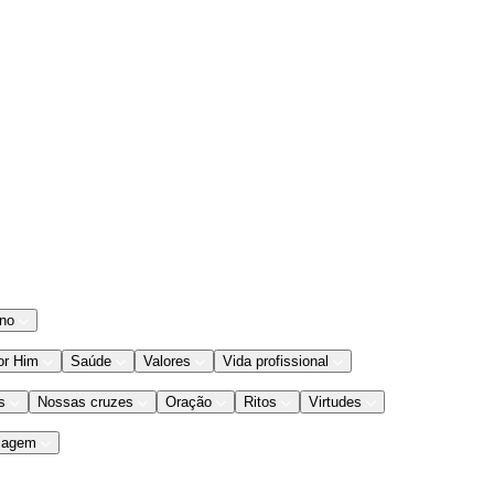
ano
or Him
Saúde
Valores
Vida profissional
s
Nossas cruzes
Oração
Ritos
Virtudes
iagem