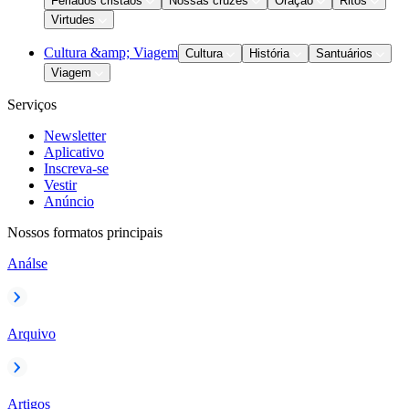
Feriados cristãos
Nossas cruzes
Oração
Ritos
Virtudes
Cultura &amp; Viagem
Cultura
História
Santuários
Viagem
Serviços
Newsletter
Aplicativo
Inscreva-se
Vestir
Anúncio
Nossos formatos principais
Análse
Arquivo
Artigos