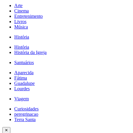
Arte
Cinema
Entretenimento
Livros
Música
História
História
História da Igreja
Santuários
Aparecida
Fátima
Guadalupe
Lourdes
Viagem
Curiosidades
peregrinacao
Terra Santa
✕