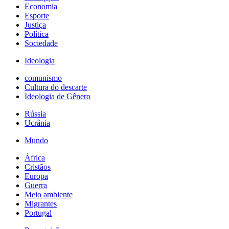
Economia
Esporte
Justiça
Política
Sociedade
Ideologia
comunismo
Cultura do descarte
Ideologia de Gênero
Rússia
Ucrânia
Mundo
África
Cristãos
Europa
Guerra
Meio ambiente
Migrantes
Portugal