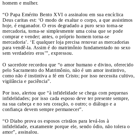
homem e mulher.
“O Papa Emérito Bento XVI o assinalou em sua encíclica
Deus caritas est: ‘O modo de exaltar o corpo, a que assistimos
hoje, é enganador. O eros degradado a puro sexo torna-se
mercadoria, torna-se simplesmente uma coisa que se pode
comprar e vender; antes, o próprio homem torna-se
mercadoria’. ‘E qualquer loja precisa renovar as mercadorias
para vendê-la. Assim é do matrimônio fundamentado no sexo
sem verdadeiro eros’”, expressou.
O sacerdote recordou que “o amor humano e divino, oferecido
pelo Sacramento do Matrimônio, não é um amor instintivo,
como não é instintiva a fé em Cristo; por isso necessita cultivo,
vigilância e paciência”.
Por isso, alertou que “à infidelidade se chega com pequenas
infidelidades; por isso cada esposo deve ter presente sempre,
na sua cabeça e no seu coração, o outro; o diálogo e a
confiança devem sempre permanecer”.
“O Diabo prova os esposos cristãos para levá-los à
infidelidade, exatamente porque ele, sendo ódio, não tolera o
amor”, assinalou.