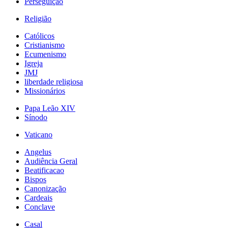
Perseguição
Religião
Católicos
Cristianismo
Ecumenismo
Igreja
JMJ
liberdade religiosa
Missionários
Papa Leão XIV
Sínodo
Vaticano
Angelus
Audiência Geral
Beatificacao
Bispos
Canonização
Cardeais
Conclave
Casal