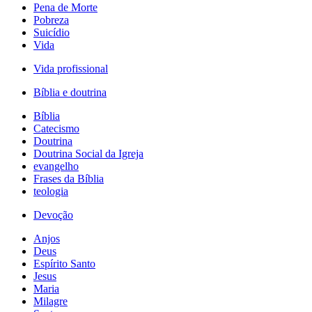
Pena de Morte
Pobreza
Suicídio
Vida
Vida profissional
Bíblia e doutrina
Bíblia
Catecismo
Doutrina
Doutrina Social da Igreja
evangelho
Frases da Bíblia
teologia
Devoção
Anjos
Deus
Espírito Santo
Jesus
Maria
Milagre