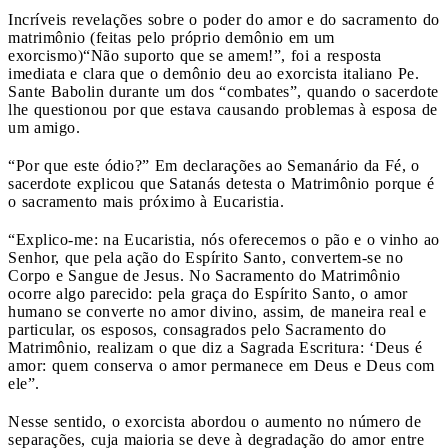
Incríveis revelações sobre o poder do amor e do sacramento do
matrimônio (feitas pelo próprio demônio em um
exorcismo)
“Não suporto que se amem!”, foi a resposta
imediata e clara que o demônio deu ao exorcista italiano Pe.
Sante Babolin durante um dos “combates”, quando o sacerdote
lhe questionou por que estava causando problemas à esposa de
um amigo.
“Por que este ódio?” Em declarações ao Semanário da Fé, o
sacerdote explicou que Satanás detesta o Matrimônio porque é
o sacramento mais próximo à Eucaristia.
“Explico-me: na Eucaristia, nós oferecemos o pão e o vinho ao
Senhor, que pela ação do Espírito Santo, convertem-se no
Corpo e Sangue de Jesus. No Sacramento do Matrimônio
ocorre algo parecido: pela graça do Espírito Santo, o amor
humano se converte no amor divino, assim, de maneira real e
particular, os esposos, consagrados pelo Sacramento do
Matrimônio, realizam o que diz a Sagrada Escritura: ‘Deus é
amor: quem conserva o amor permanece em Deus e Deus com
ele”.
Nesse sentido, o exorcista abordou o aumento no número de
separações, cuja maioria se deve à degradação do amor entre