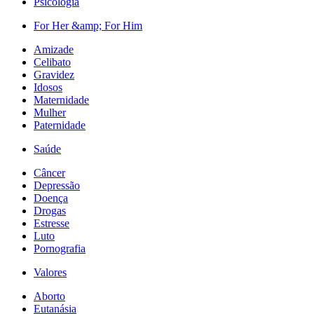
Psicologia
For Her &amp; For Him
Amizade
Celibato
Gravidez
Idosos
Maternidade
Mulher
Paternidade
Saúde
Câncer
Depressão
Doença
Drogas
Estresse
Luto
Pornografia
Valores
Aborto
Eutanásia