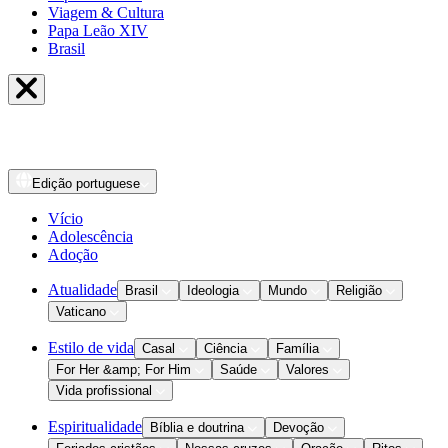
Viagem & Cultura
Papa Leão XIV
Brasil
Edição
portuguese
Vício
Adolescência
Adoção
Atualidade
Brasil
Ideologia
Mundo
Religião
Vaticano
Estilo de vida
Casal
Ciência
Família
For Her &amp; For Him
Saúde
Valores
Vida profissional
Espiritualidade
Bíblia e doutrina
Devoção