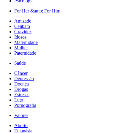
Psicologia
For Her &amp; For Him
Amizade
Celibato
Gravidez
Idosos
Maternidade
Mulher
Paternidade
Saúde
Câncer
Depressão
Doença
Drogas
Estresse
Luto
Pornografia
Valores
Aborto
Eutanásia