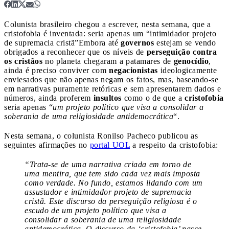
Colunista brasileiro chegou a escrever, nesta semana, que a
cristofobia é inventada: seria apenas um “intimidador projeto
de supremacia cristã”
Embora até
governos
estejam se vendo
obrigados a reconhecer que os níveis de
perseguição contra
os cristãos
no planeta chegaram a patamares de
genocídio
,
ainda é preciso conviver com
negacionistas
ideologicamente
enviesados que não apenas negam os fatos, mas, baseando-se
em narrativas puramente retóricas e sem apresentarem dados e
números, ainda proferem
insultos
como o de que a
cristofobia
seria apenas “
um projeto político que visa a consolidar a
soberania de uma religiosidade antidemocrática
“.
Nesta semana, o colunista Ronilso Pacheco publicou as
seguintes afirmações no
portal UOL
a respeito da cristofobia:
“Trata-se de uma narrativa criada em torno de
uma mentira, que tem sido cada vez mais imposta
como verdade. No fundo, estamos lidando com um
assustador e intimidador projeto de supremacia
cristã. Este discurso da perseguição religiosa é o
escudo de um projeto político que visa a
consolidar a soberania de uma religiosidade
antidemocrática. O discurso da ‘cristofobia’ nasce