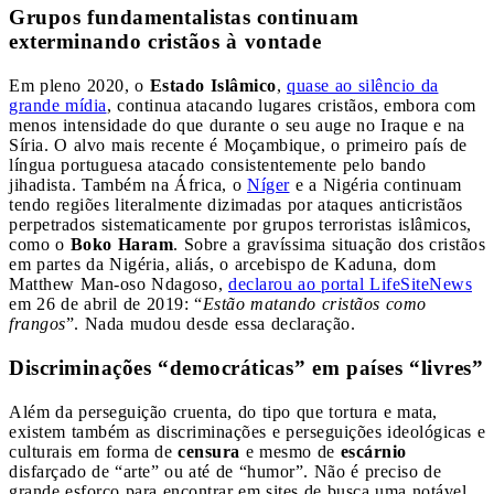
Grupos fundamentalistas continuam
exterminando cristãos à vontade
Em pleno 2020, o
Estado Islâmico
,
quase ao silêncio da
grande mídia
, continua atacando lugares cristãos, embora com
menos intensidade do que durante o seu auge no Iraque e na
Síria. O alvo mais recente é Moçambique, o primeiro país de
língua portuguesa atacado consistentemente pelo bando
jihadista. Também na África, o
Níger
e a Nigéria continuam
tendo regiões literalmente dizimadas por ataques anticristãos
perpetrados sistematicamente por grupos terroristas islâmicos,
como o
Boko Haram
. Sobre a gravíssima situação dos cristãos
em partes da Nigéria, aliás, o arcebispo de Kaduna, dom
Matthew Man-oso Ndagoso,
declarou ao portal LifeSiteNews
em 26 de abril de 2019: “
Estão matando cristãos como
frangos
”. Nada mudou desde essa declaração.
Discriminações “democráticas” em países “livres”
Além da perseguição cruenta, do tipo que tortura e mata,
existem também as discriminações e perseguições ideológicas e
culturais em forma de
censura
e mesmo de
escárnio
disfarçado de “arte” ou até de “humor”. Não é preciso de
grande esforço para encontrar em sites de busca uma notável