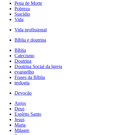
Pena de Morte
Pobreza
Suicídio
Vida
Vida profissional
Bíblia e doutrina
Bíblia
Catecismo
Doutrina
Doutrina Social da Igreja
evangelho
Frases da Bíblia
teologia
Devoção
Anjos
Deus
Espírito Santo
Jesus
Maria
Milagre