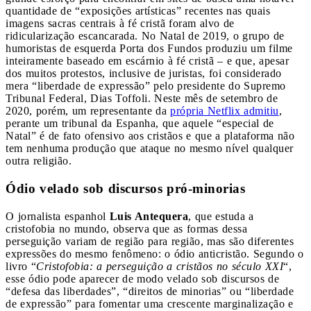
quantidade de “exposições artísticas” recentes nas quais
imagens sacras centrais à fé cristã foram alvo de
ridicularização escancarada. No Natal de 2019, o grupo de
humoristas de esquerda Porta dos Fundos produziu um filme
inteiramente baseado em escárnio à fé cristã – e que, apesar
dos muitos protestos, inclusive de juristas, foi considerado
mera “liberdade de expressão” pelo presidente do Supremo
Tribunal Federal, Dias Toffoli. Neste mês de setembro de
2020, porém, um representante da
própria Netflix admitiu
,
perante um tribunal da Espanha, que aquele “especial de
Natal” é de fato ofensivo aos cristãos e que a plataforma não
tem nenhuma produção que ataque no mesmo nível qualquer
outra religião.
Ódio velado sob discursos pró-minorias
O jornalista espanhol
Luis Antequera
, que estuda a
cristofobia no mundo, observa que as formas dessa
perseguição variam de região para região, mas são diferentes
expressões do mesmo fenômeno: o ódio anticristão. Segundo o
livro “
Cristofobia: a perseguição a cristãos no século XXI
“,
esse ódio pode aparecer de modo velado sob discursos de
“defesa das liberdades”, “direitos de minorias” ou “liberdade
de expressão” para fomentar uma crescente marginalização e