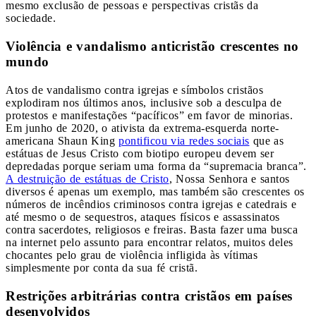
mesmo exclusão de pessoas e perspectivas cristãs da
sociedade.
Violência e vandalismo anticristão crescentes no
mundo
Atos de vandalismo contra igrejas e símbolos cristãos
explodiram nos últimos anos, inclusive sob a desculpa de
protestos e manifestações “pacíficos” em favor de minorias.
Em junho de 2020, o ativista da extrema-esquerda norte-
americana Shaun King
pontificou via redes sociais
que as
estátuas de Jesus Cristo com biotipo europeu devem ser
depredadas porque seriam uma forma da “supremacia branca”.
A destruição de estátuas de Cristo
, Nossa Senhora e santos
diversos é apenas um exemplo, mas também são crescentes os
números de incêndios criminosos contra igrejas e catedrais e
até mesmo o de sequestros, ataques físicos e assassinatos
contra sacerdotes, religiosos e freiras. Basta fazer uma busca
na internet pelo assunto para encontrar relatos, muitos deles
chocantes pelo grau de violência infligida às vítimas
simplesmente por conta da sua fé cristã.
Restrições arbitrárias contra cristãos em países
desenvolvidos