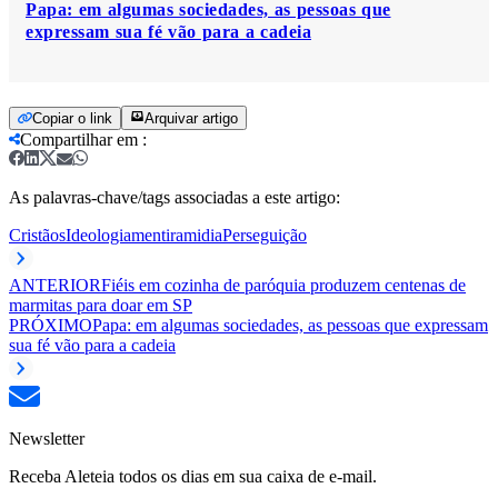
Papa: em algumas sociedades, as pessoas que
expressam sua fé vão para a cadeia
Copiar o link
Arquivar artigo
Compartilhar em
:
As palavras-chave/tags associadas a este artigo:
Cristãos
Ideologia
mentira
midia
Perseguição
ANTERIOR
Fiéis em cozinha de paróquia produzem centenas de
marmitas para doar em SP
PRÓXIMO
Papa: em algumas sociedades, as pessoas que expressam
sua fé vão para a cadeia
Newsletter
Receba Aleteia todos os dias em sua caixa de e-mail.