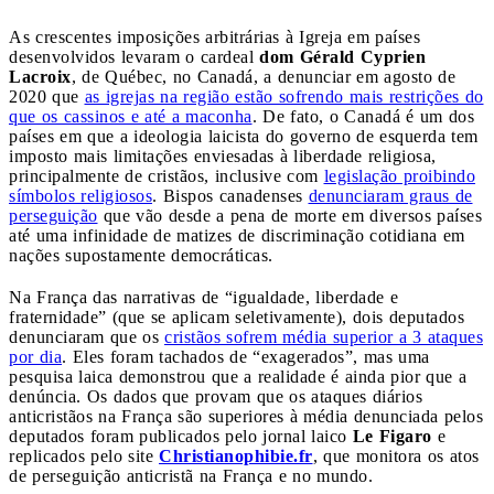
As crescentes imposições arbitrárias à Igreja em países
desenvolvidos levaram o cardeal
dom Gérald Cyprien
Lacroix
, de Québec, no Canadá, a denunciar em agosto de
2020 que
as igrejas na região estão sofrendo mais restrições do
que os cassinos e até a maconha
. De fato, o Canadá é um dos
países em que a ideologia laicista do governo de esquerda tem
imposto mais limitações enviesadas à liberdade religiosa,
principalmente de cristãos, inclusive com
legislação proibindo
símbolos religiosos
. Bispos canadenses
denunciaram graus de
perseguição
que vão desde a pena de morte em diversos países
até uma infinidade de matizes de discriminação cotidiana em
nações supostamente democráticas.
Na França das narrativas de “igualdade, liberdade e
fraternidade” (que se aplicam seletivamente), dois deputados
denunciaram que os
cristãos sofrem média superior a 3 ataques
por dia
. Eles foram tachados de “exagerados”, mas uma
pesquisa laica demonstrou que a realidade é ainda pior que a
denúncia. Os dados que provam que os ataques diários
anticristãos na França são superiores à média denunciada pelos
deputados foram publicados pelo jornal laico
Le Figaro
e
replicados pelo site
Christianophibie.fr
, que monitora os atos
de perseguição anticristã na França e no mundo.