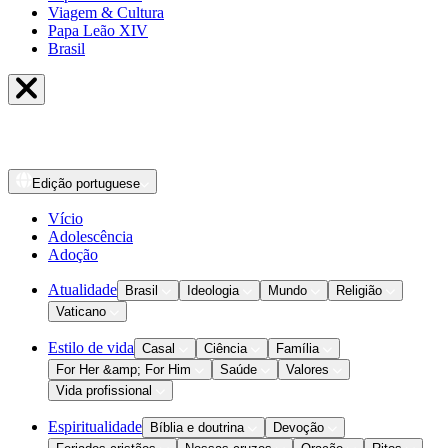
Viagem & Cultura
Papa Leão XIV
Brasil
Edição
portuguese
Vício
Adolescência
Adoção
Atualidade
Brasil
Ideologia
Mundo
Religião
Vaticano
Estilo de vida
Casal
Ciência
Família
For Her &amp; For Him
Saúde
Valores
Vida profissional
Espiritualidade
Bíblia e doutrina
Devoção