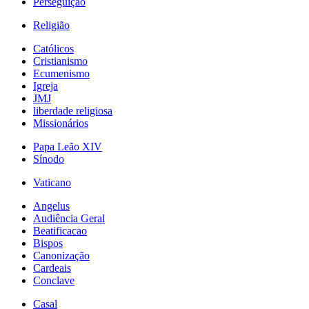
Perseguição
Religião
Católicos
Cristianismo
Ecumenismo
Igreja
JMJ
liberdade religiosa
Missionários
Papa Leão XIV
Sínodo
Vaticano
Angelus
Audiência Geral
Beatificacao
Bispos
Canonização
Cardeais
Conclave
Casal