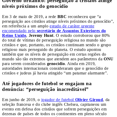
Governo britânico: perseguição a cristãos atinge
níveis próximos do genocídio
Em 3 de maio de 2019, a rede
BBC
reconheceu que “a
perseguição aos cristãos atinge níveis próximos do genocídio”,
em referência a um amplo
estudo de caráter urgente
encomendado pelo
secretário de Assuntos Exteriores do
Reino Unido
,
Jeremy Hunt
. O estudo corroborou que 80%
do total de vítimas de perseguição religiosa no mundo são
cristãos e que, portanto, os cristãos continuam sendo o grupo
religioso mais perseguido do planeta. O estudo apontou
também que os níveis de perseguição em certas regiões do
mundo são tão extremos que atendem aos parâmetros da
ONU
para serem considerados
genocídio
. Ainda em 2019,
autoridades internacionais consideraram que o genocídio de
cristãos e judeus já havia atingido “um patamar alarmante”.
Até jogadores de futebol se engajam na
denúncia: “perseguição inacreditável”
Em junho de 2019, o
jogador de futebol
Olivier Giroud
, da
seleção francesa e do clube inglês Chelsea, capitaneou um
evento em defesa dos cristãos que sofrem perseguições em
dezenas de países de todos os continentes em pleno século