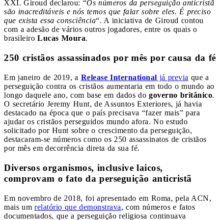
XXI. Giroud declarou: “
Os números da perseguição anticristã
são inacreditáveis e nós temos que falar sobre eles. É preciso
que exista essa consciência
“. A iniciativa de Giroud contou
com a adesão de vários outros jogadores, entre os quais o
brasileiro
Lucas Moura
.
250 cristãos assassinados por mês por causa da fé
Em janeiro de 2019, a
Release International
já previa
que a
perseguição contra os cristãos aumentaria em todo o mundo ao
longo daquele ano, com base em dados do
governo britânico
.
O secretário Jeremy Hunt, de Assuntos Exteriores, já havia
destacado na época que o país precisava “fazer mais” para
ajudar os cristãos perseguidos mundo afora. No estudo
solicitado por Hunt sobre o crescimento da perseguição,
destacaram-se números como os 250 assassinatos de cristãos
por mês em decorrência direta da sua fé.
Diversos organismos, inclusive laicos,
comprovam o fato da perseguição anticristã
Em novembro de 2018, foi apresentado em Roma, pela ACN,
mais um
relatório que demonstrava
, com números e fatos
documentados, que a perseguição religiosa continuava