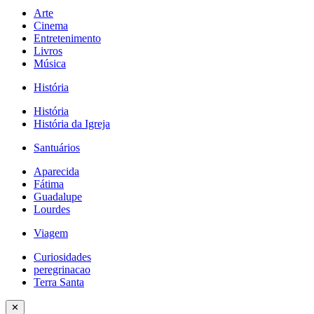
Arte
Cinema
Entretenimento
Livros
Música
História
História
História da Igreja
Santuários
Aparecida
Fátima
Guadalupe
Lourdes
Viagem
Curiosidades
peregrinacao
Terra Santa
✕