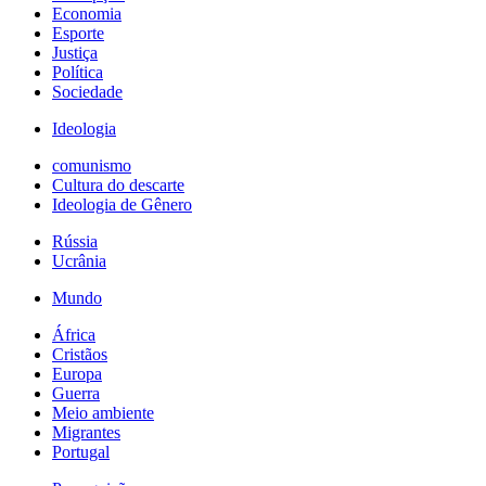
Economia
Esporte
Justiça
Política
Sociedade
Ideologia
comunismo
Cultura do descarte
Ideologia de Gênero
Rússia
Ucrânia
Mundo
África
Cristãos
Europa
Guerra
Meio ambiente
Migrantes
Portugal