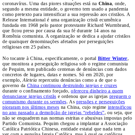
coronavírus. Uma das piores situações está na
China
, onde,
segundo a mesma entidade, o governo tem usado a pandemia
como pretexto para intensificar a sua repressão aos cristãos. A
Release International é uma organização cristã ecumênica
fundada em 1968 pelo pastor protestante Richard Wurmbrand,
que ficou preso por causa da sua fé durante 14 anos na
Romênia comunista. A organização se dedica a ajudar cristãos
de quaisquer denominações afetados por perseguições
religiosas em 25 países.
No tocante à China, especificamente, o portal
Bitter Winter
,
que monitora a perseguição religiosa sob o regime comunista
de Pequim, tem publicado centenas de denúncias com dados
concretos de lugares, datas e nomes. Só em 2020, por
exemplo,
Aleteia
repercutiu denúncias como a de que o
governo da
China continuou destruindo igrejas e cruzes
durante o confinamento forçado,
ofereceu dinheiro a quem
denunciasse igrejas cristãs
e ordenou que as igrejas
preguem o
comunismo durante os sermões
. As
pressões e perseguições
pioraram nos últimos meses
na China, cujo regime
intensificou
no ano passado a demolição de igrejas “rebeldes”
, ou seja, que
não se enquadrem nas normas estritas e abusivas impostas pelo
Partido Comunista. Pequim chegou a implantar a Associação
Católica Patriótica Chinesa, entidade estatal que nada tem a
ver com a genuína Igreja Católica, mas à qual os católicos