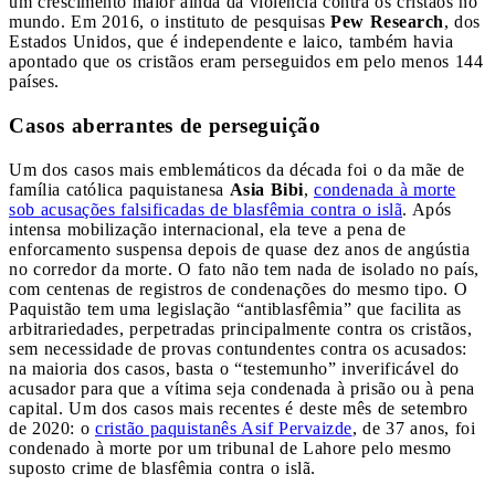
um crescimento maior ainda da violência contra os cristãos no
mundo. Em 2016, o instituto de pesquisas
Pew Research
, dos
Estados Unidos, que é independente e laico, também havia
apontado que os cristãos eram perseguidos em pelo menos 144
países.
Casos aberrantes de perseguição
Um dos casos mais emblemáticos da década foi o da mãe de
família católica paquistanesa
Asia Bibi
,
condenada à morte
sob acusações falsificadas de blasfêmia contra o islã
. Após
intensa mobilização internacional, ela teve a pena de
enforcamento suspensa depois de quase dez anos de angústia
no corredor da morte. O fato não tem nada de isolado no país,
com centenas de registros de condenações do mesmo tipo. O
Paquistão tem uma legislação “antiblasfêmia” que facilita as
arbitrariedades, perpetradas principalmente contra os cristãos,
sem necessidade de provas contundentes contra os acusados:
na maioria dos casos, basta o “testemunho” inverificável do
acusador para que a vítima seja condenada à prisão ou à pena
capital. Um dos casos mais recentes é deste mês de setembro
de 2020: o
cristão paquistanês Asif Pervaizde
, de 37 anos, foi
condenado à morte por um tribunal de Lahore pelo mesmo
suposto crime de blasfêmia contra o islã.