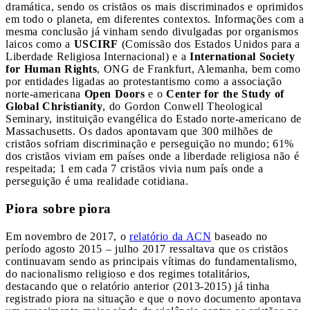
dramática, sendo os cristãos os mais discriminados e oprimidos
em todo o planeta, em diferentes contextos. Informações com a
mesma conclusão já vinham sendo divulgadas por organismos
laicos como a
USCIRF
(Comissão dos Estados Unidos para a
Liberdade Religiosa Internacional) e a
International Society
for Human Rights
, ONG de Frankfurt, Alemanha, bem como
por entidades ligadas ao protestantismo como a associação
norte-americana
Open Doors
e o
Center for the Study of
Global Christianity
, do Gordon Conwell Theological
Seminary, instituição evangélica do Estado norte-americano de
Massachusetts. Os dados apontavam que 300 milhões de
cristãos sofriam discriminação e perseguição no mundo; 61%
dos cristãos viviam em países onde a liberdade religiosa não é
respeitada; 1 em cada 7 cristãos vivia num país onde a
perseguição é uma realidade cotidiana.
Piora sobre piora
Em novembro de 2017, o
relatório da ACN
baseado no
período agosto 2015 – julho 2017 ressaltava que os cristãos
continuavam sendo as principais vítimas do fundamentalismo,
do nacionalismo religioso e dos regimes totalitários,
destacando que o relatório anterior (2013-2015) já tinha
registrado piora na situação e que o novo documento apontava