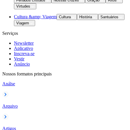
Feriados cristãos
Nossas cruzes
Oração
Ritos
Virtudes
Cultura &amp; Viagem
Cultura
História
Santuários
Viagem
Serviços
Newsletter
Aplicativo
Inscreva-se
Vestir
Anúncio
Nossos formatos principais
Análse
Arquivo
Artigos