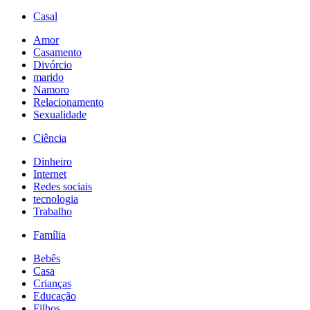
Casal
Amor
Casamento
Divórcio
marido
Namoro
Relacionamento
Sexualidade
Ciência
Dinheiro
Internet
Redes sociais
tecnologia
Trabalho
Família
Bebês
Casa
Crianças
Educação
Filhos