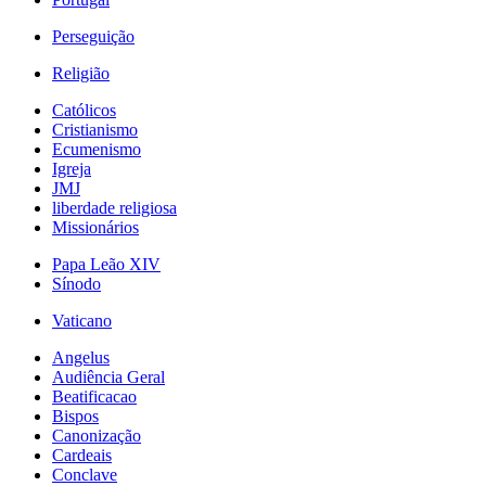
Perseguição
Religião
Católicos
Cristianismo
Ecumenismo
Igreja
JMJ
liberdade religiosa
Missionários
Papa Leão XIV
Sínodo
Vaticano
Angelus
Audiência Geral
Beatificacao
Bispos
Canonização
Cardeais
Conclave