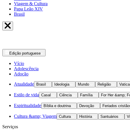
Viagem & Cultura
Papa Leão XIV
Brasil
Edição
portuguese
Vício
Adolescência
Adoção
Atualidade
Brasil
Ideologia
Mundo
Religião
Vatic
Estilo de vida
Casal
Ciência
Família
For Her &amp; F
Espiritualidade
Bíblia e doutrina
Devoção
Feriados cristão
Cultura &amp; Viagem
Cultura
História
Santuários
V
Serviços