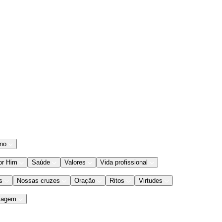
ano
or Him
Saúde
Valores
Vida profissional
s
Nossas cruzes
Oração
Ritos
Virtudes
iagem