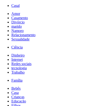
Casal
Amor
Casamento
Divórcio
marido
Namoro
Relacionamento
Sexualidade
Ciência
Dinheiro
Internet
Redes sociais
tecnologia
Trabalho
Família
Bebês
Casa
Crianças
Educação
Filhos