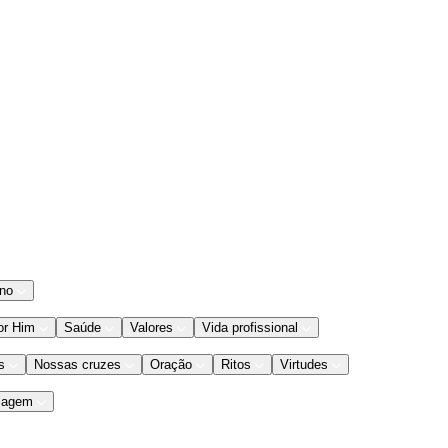
ano
or Him
Saúde
Valores
Vida profissional
s
Nossas cruzes
Oração
Ritos
Virtudes
iagem