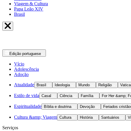
Viagem & Cultura
Papa Leão XIV
Brasil
Edição
portuguese
Vício
Adolescência
Adoção
Atualidade
Brasil
Ideologia
Mundo
Religião
Vatic
Estilo de vida
Casal
Ciência
Família
For Her &amp; F
Espiritualidade
Bíblia e doutrina
Devoção
Feriados cristão
Cultura &amp; Viagem
Cultura
História
Santuários
V
Serviços