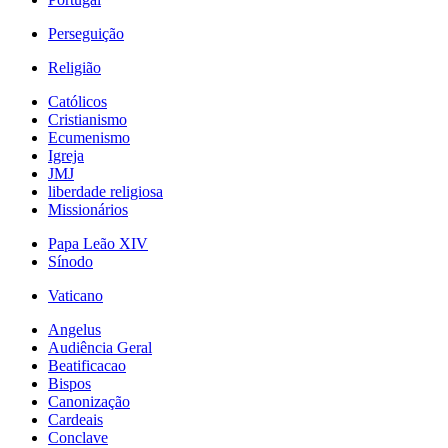
Perseguição
Religião
Católicos
Cristianismo
Ecumenismo
Igreja
JMJ
liberdade religiosa
Missionários
Papa Leão XIV
Sínodo
Vaticano
Angelus
Audiência Geral
Beatificacao
Bispos
Canonização
Cardeais
Conclave