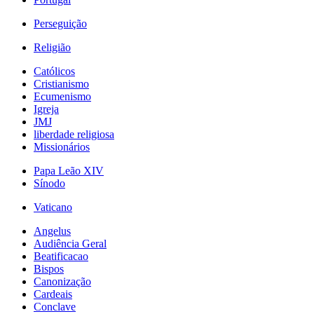
Perseguição
Religião
Católicos
Cristianismo
Ecumenismo
Igreja
JMJ
liberdade religiosa
Missionários
Papa Leão XIV
Sínodo
Vaticano
Angelus
Audiência Geral
Beatificacao
Bispos
Canonização
Cardeais
Conclave