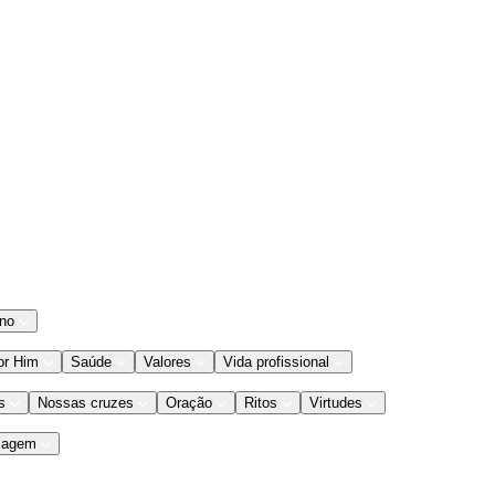
ano
or Him
Saúde
Valores
Vida profissional
s
Nossas cruzes
Oração
Ritos
Virtudes
iagem