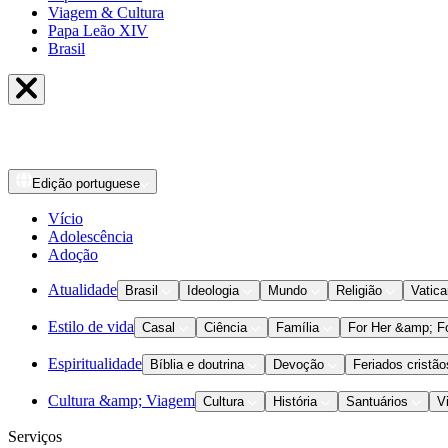
Viagem & Cultura
Papa Leão XIV
Brasil
Edição
portuguese
Vício
Adolescência
Adoção
Atualidade
Brasil
Ideologia
Mundo
Religião
Vatic
Estilo de vida
Casal
Ciência
Família
For Her &amp; F
Espiritualidade
Bíblia e doutrina
Devoção
Feriados cristão
Cultura &amp; Viagem
Cultura
História
Santuários
V
Serviços