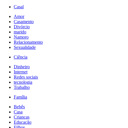
Casal
Amor
Casamento
Divórcio
marido
Namoro
Relacionamento
Sexualidade
Ciência
Dinheiro
Internet
Redes sociais
tecnologia
Trabalho
Família
Bebês
Casa
Crianças
Educação
Filhos