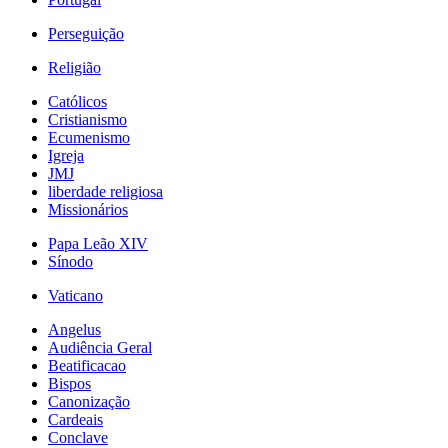
Perseguição
Religião
Católicos
Cristianismo
Ecumenismo
Igreja
JMJ
liberdade religiosa
Missionários
Papa Leão XIV
Sínodo
Vaticano
Angelus
Audiência Geral
Beatificacao
Bispos
Canonização
Cardeais
Conclave