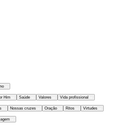
ano
or Him
Saúde
Valores
Vida profissional
s
Nossas cruzes
Oração
Ritos
Virtudes
iagem