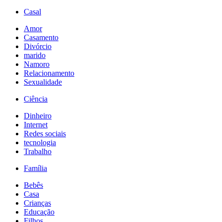
Casal
Amor
Casamento
Divórcio
marido
Namoro
Relacionamento
Sexualidade
Ciência
Dinheiro
Internet
Redes sociais
tecnologia
Trabalho
Família
Bebês
Casa
Crianças
Educação
Filhos