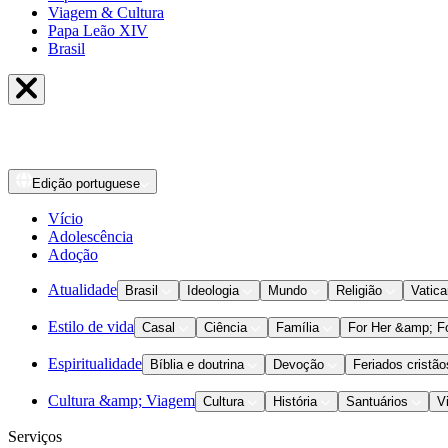
Viagem & Cultura
Papa Leão XIV
Brasil
Edição
portuguese
Vício
Adolescência
Adoção
Atualidade
Brasil
Ideologia
Mundo
Religião
Vatic
Estilo de vida
Casal
Ciência
Família
For Her &amp; F
Espiritualidade
Bíblia e doutrina
Devoção
Feriados cristão
Cultura &amp; Viagem
Cultura
História
Santuários
V
Serviços