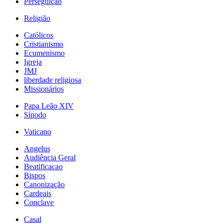
Perseguição
Religião
Católicos
Cristianismo
Ecumenismo
Igreja
JMJ
liberdade religiosa
Missionários
Papa Leão XIV
Sínodo
Vaticano
Angelus
Audiência Geral
Beatificacao
Bispos
Canonização
Cardeais
Conclave
Casal