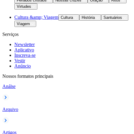
Feriados cristãos
Nossas cruzes
Oração
Ritos
Virtudes
Cultura &amp; Viagem
Cultura
História
Santuários
Viagem
Serviços
Newsletter
Aplicativo
Inscreva-se
Vestir
Anúncio
Nossos formatos principais
Análse
Arquivo
Artigos