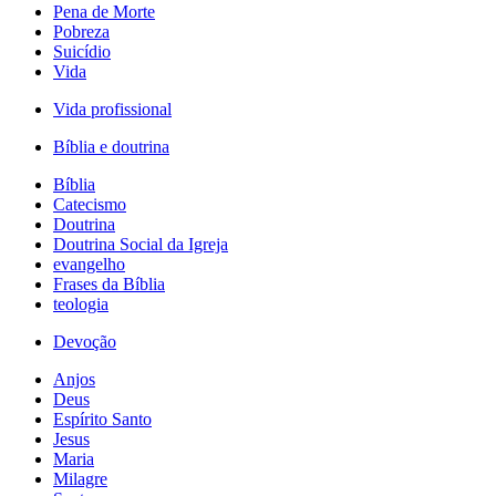
Pena de Morte
Pobreza
Suicídio
Vida
Vida profissional
Bíblia e doutrina
Bíblia
Catecismo
Doutrina
Doutrina Social da Igreja
evangelho
Frases da Bíblia
teologia
Devoção
Anjos
Deus
Espírito Santo
Jesus
Maria
Milagre