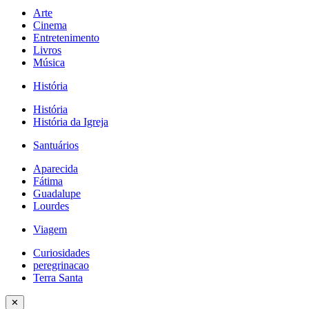
Arte
Cinema
Entretenimento
Livros
Música
História
História
História da Igreja
Santuários
Aparecida
Fátima
Guadalupe
Lourdes
Viagem
Curiosidades
peregrinacao
Terra Santa
✕