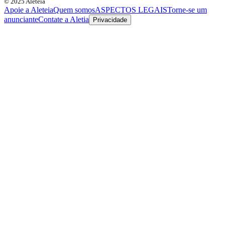
© 2025 Aleteia
Apoie a Aleteia
Quem somos
ASPECTOS LEGAIS
Torne-se um
anunciante
Contate a Aletia
Privacidade