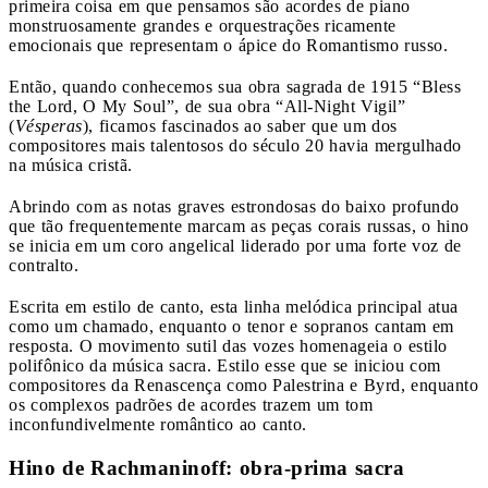
primeira coisa em que pensamos são acordes de piano
monstruosamente grandes e orquestrações ricamente
emocionais que representam o ápice do Romantismo russo.
Então, quando conhecemos sua obra sagrada de 1915 “Bless
the Lord, O My Soul”, de sua obra “All-Night Vigil”
(
Vésperas
), ficamos fascinados ao saber que um dos
compositores mais talentosos do século 20 havia mergulhado
na música cristã.
Abrindo com as notas graves estrondosas do baixo profundo
que tão frequentemente marcam as peças corais russas, o hino
se inicia em um coro angelical liderado por uma forte voz de
contralto.
Escrita em estilo de canto, esta linha melódica principal atua
como um chamado, enquanto o tenor e sopranos cantam em
resposta. O movimento sutil das vozes homenageia o estilo
polifônico da música sacra. Estilo esse que se iniciou com
compositores da Renascença como Palestrina e Byrd, enquanto
os complexos padrões de acordes trazem um tom
inconfundivelmente romântico ao canto.
Hino de Rachmaninoff: obra-prima sacra