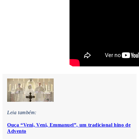
Leia também:
Ouça “Veni, Veni, Emmanuel”, um tradicional hino de
Advento