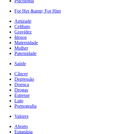
Psicologia
For Her &amp; For Him
Amizade
Celibato
Gravidez
Idosos
Maternidade
Mulher
Paternidade
Saúde
Câncer
Depressão
Doença
Drogas
Estresse
Luto
Pornografia
Valores
Aborto
Eutanásia