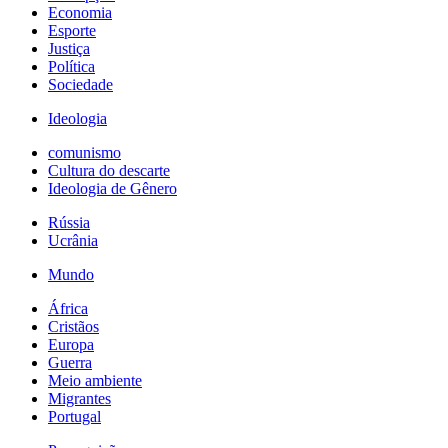
Economia
Esporte
Justiça
Política
Sociedade
Ideologia
comunismo
Cultura do descarte
Ideologia de Gênero
Rússia
Ucrânia
Mundo
África
Cristãos
Europa
Guerra
Meio ambiente
Migrantes
Portugal