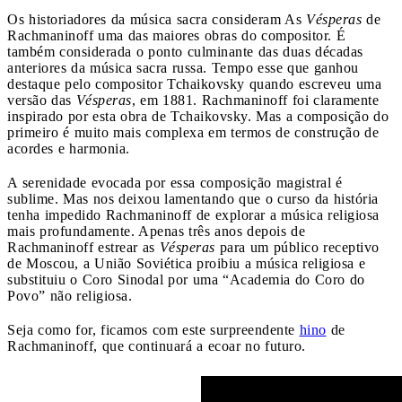
Os historiadores da música sacra consideram As
Vésperas
de
Rachmaninoff uma das maiores obras do compositor. É
também considerada o ponto culminante das duas décadas
anteriores da música sacra russa. Tempo esse que ganhou
destaque pelo compositor Tchaikovsky quando escreveu uma
versão das
Vésperas
, em 1881. Rachmaninoff foi claramente
inspirado por esta obra de Tchaikovsky. Mas a composição do
primeiro é muito mais complexa em termos de construção de
acordes e harmonia.
A serenidade evocada por essa composição magistral é
sublime. Mas nos deixou lamentando que o curso da história
tenha impedido Rachmaninoff de explorar a música religiosa
mais profundamente. Apenas três anos depois de
Rachmaninoff estrear as
Vésperas
para um público receptivo
de Moscou, a União Soviética proibiu a música religiosa e
substituiu o Coro Sinodal por uma “Academia do Coro do
Povo” não religiosa.
Seja como for, ficamos com este surpreendente
hino
de
Rachmaninoff, que continuará a ecoar no futuro.