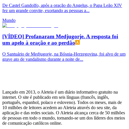
De Castel Gandolfo, após a oração do Angelus, o Papa Leão XIV
fez um grande convite, exortando as pessoas a...
Mundo
[VÍDEO] Profanaram Medjugorje. A resposta foi
um apelo à oração e ao perdão
O Santuário de Medjugorje, na Bósnia-Herzegovina, foi alvo de um
grave ato de vandalismo durante a noite de...
Lançado em 2013, o Aleteia é um diário informativo gratuito na
internet. O site é publicado em seis línguas (francês, inglês,
português, espanhol, polaco e esloveno). Todos os meses, mais de
10 milhões de leitores acedem ao Aleteia através do seu site, da
aplicação e das redes sociais. O Aleteia alcança cerca de 50 milhões
de pessoas em todo o mundo, tornando-se um dos líderes dos meios
de comunicação católicos online.