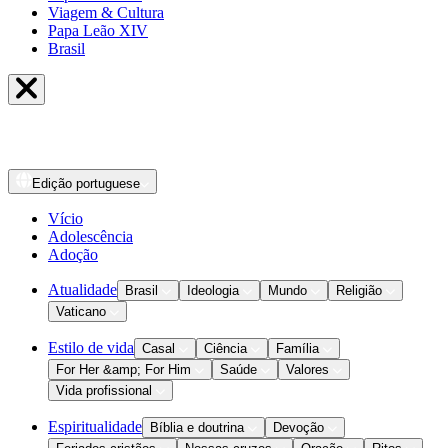
Viagem & Cultura
Papa Leão XIV
Brasil
Edição
portuguese
Vício
Adolescência
Adoção
Atualidade
Brasil
Ideologia
Mundo
Religião
Vaticano
Estilo de vida
Casal
Ciência
Família
For Her &amp; For Him
Saúde
Valores
Vida profissional
Espiritualidade
Bíblia e doutrina
Devoção