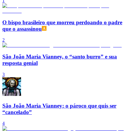
1
O bispo brasileiro que morreu perdoando o padre
que o assassinou
2
São João Maria Vianney, o “santo burro” e sua
resposta genial
3
São João Maria Vianney: o pároco que quis ser
“cancelado”
4