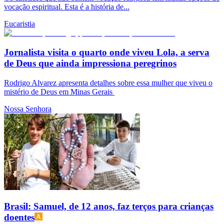
vocação espiritual. Esta é a história de...
Eucaristia
Jornalista visita o quarto onde viveu Lola, a serva
de Deus que ainda impressiona peregrinos
Rodrigo Alvarez apresenta detalhes sobre essa mulher que viveu o
mistério de Deus em Minas Gerais
Nossa Senhora
Brasil: Samuel, de 12 anos, faz terços para crianças
doentes