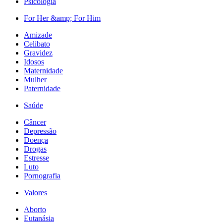
Psicologia
For Her &amp; For Him
Amizade
Celibato
Gravidez
Idosos
Maternidade
Mulher
Paternidade
Saúde
Câncer
Depressão
Doença
Drogas
Estresse
Luto
Pornografia
Valores
Aborto
Eutanásia