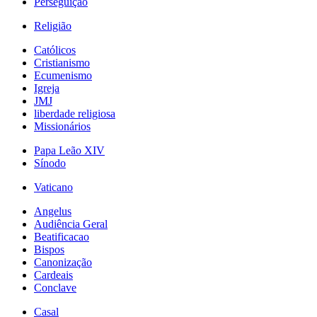
Perseguição
Religião
Católicos
Cristianismo
Ecumenismo
Igreja
JMJ
liberdade religiosa
Missionários
Papa Leão XIV
Sínodo
Vaticano
Angelus
Audiência Geral
Beatificacao
Bispos
Canonização
Cardeais
Conclave
Casal