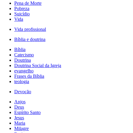
Pena de Morte
Pobreza
Suicídio
Vida
Vida profissional
Bíblia e doutrina
Bíblia
Catecismo
Doutrina
Doutrina Social da Igreja
evangelho
Frases da Bíblia
teologia
Devoção
Anjos
Deus
Espírito Santo
Jesus
Maria
Milagre