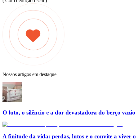
( Com dedução fiscal )
Nossos artigos em destaque
O luto, o silêncio e a dor devastadora do berço vazio
A finitude da vida: perdas, lutos e o convite a viver o