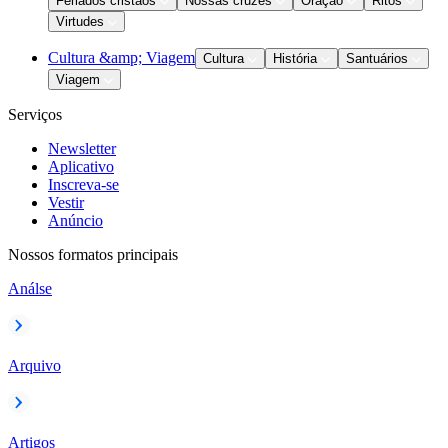
Feriados cristãos
Nossas cruzes
Oração
Ritos
Virtudes
Cultura &amp; Viagem
Cultura
História
Santuários
Viagem
Serviços
Newsletter
Aplicativo
Inscreva-se
Vestir
Anúncio
Nossos formatos principais
Análse
Arquivo
Artigos