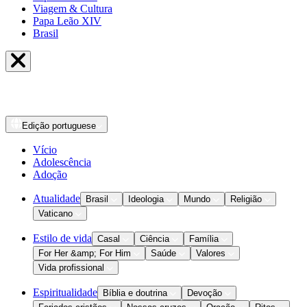
Viagem & Cultura
Papa Leão XIV
Brasil
Edição
portuguese
Vício
Adolescência
Adoção
Atualidade
Brasil
Ideologia
Mundo
Religião
Vaticano
Estilo de vida
Casal
Ciência
Família
For Her &amp; For Him
Saúde
Valores
Vida profissional
Espiritualidade
Bíblia e doutrina
Devoção