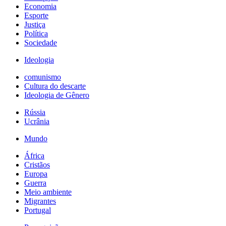
Economia
Esporte
Justiça
Política
Sociedade
Ideologia
comunismo
Cultura do descarte
Ideologia de Gênero
Rússia
Ucrânia
Mundo
África
Cristãos
Europa
Guerra
Meio ambiente
Migrantes
Portugal