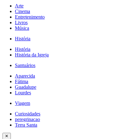
Arte
Cinema
Entretenimento
Livros
Música
História
História
História da Igreja
Santuários
Aparecida
Fátima
Guadalupe
Lourdes
Viagem
Curiosidades
peregrinacao
Terra Santa
✕