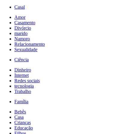
Casal
Amor
Casamento
Divórcio
marido
Namoro
Relacionamento
Sexualidade
Ciência
Dinheiro
Internet
Redes sociais
tecnologia
Trabalho
Família
Bebês
Casa
Crianças
Educação
Filhos