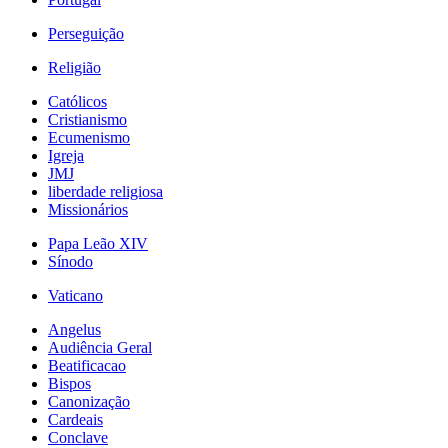
Perseguição
Religião
Católicos
Cristianismo
Ecumenismo
Igreja
JMJ
liberdade religiosa
Missionários
Papa Leão XIV
Sínodo
Vaticano
Angelus
Audiência Geral
Beatificacao
Bispos
Canonização
Cardeais
Conclave