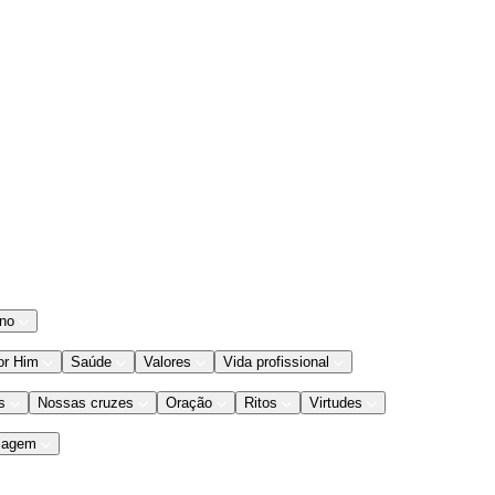
ano
or Him
Saúde
Valores
Vida profissional
s
Nossas cruzes
Oração
Ritos
Virtudes
iagem