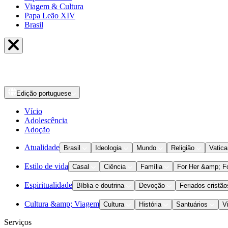
Viagem & Cultura
Papa Leão XIV
Brasil
Edição
portuguese
Vício
Adolescência
Adoção
Atualidade
Brasil
Ideologia
Mundo
Religião
Vatic
Estilo de vida
Casal
Ciência
Família
For Her &amp; F
Espiritualidade
Bíblia e doutrina
Devoção
Feriados cristão
Cultura &amp; Viagem
Cultura
História
Santuários
V
Serviços