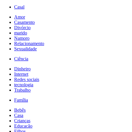
Casal
Amor
Casamento
Divórcio
marido
Namoro
Relacionamento
Sexualidade
Ciência
Dinheiro
Internet
Redes sociais
tecnologia
Trabalho
Família
Bebês
Casa
Crianças
Educação
Filhos