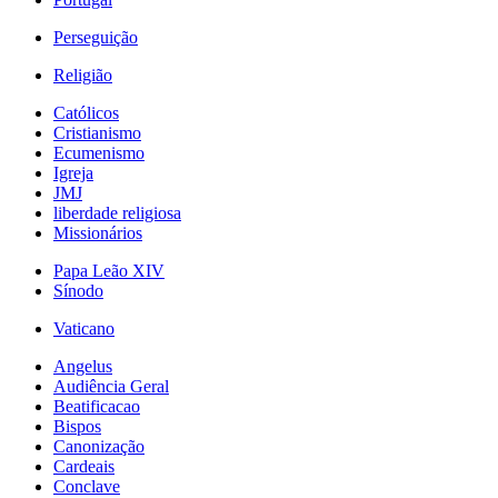
Perseguição
Religião
Católicos
Cristianismo
Ecumenismo
Igreja
JMJ
liberdade religiosa
Missionários
Papa Leão XIV
Sínodo
Vaticano
Angelus
Audiência Geral
Beatificacao
Bispos
Canonização
Cardeais
Conclave