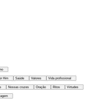
ano
or Him
Saúde
Valores
Vida profissional
s
Nossas cruzes
Oração
Ritos
Virtudes
iagem