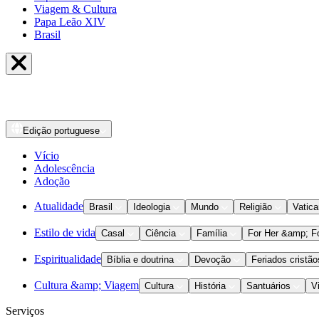
Viagem & Cultura
Papa Leão XIV
Brasil
Edição
portuguese
Vício
Adolescência
Adoção
Atualidade
Brasil
Ideologia
Mundo
Religião
Vatic
Estilo de vida
Casal
Ciência
Família
For Her &amp; F
Espiritualidade
Bíblia e doutrina
Devoção
Feriados cristão
Cultura &amp; Viagem
Cultura
História
Santuários
V
Serviços