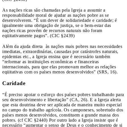
As nações ricas são chamadas pela Igreja a assumir a
responsabilidade moral de ajudar as nações pobre as se
desenvolverem. “È um dever de solidariedade e caridade; é
igualmente uma obrigação de justiça, se o bem-estar das
nações ricas provém de recursos naturais não foram
eqüitativamente pagos”. (CIC §2439)
Além da ajuda direta às nações mais pobres nas necessidades
imediatas, extraordinárias, causadas por catástrofes naturais,
epidemias etc., a Igreja ensina que é necessário também
“reformar as instituições econômicas e financeiras
internacionais, para que elas promovam melhor as relações
eqüitativas com os países menos desenvolvidos” (SRS, 16).
Caridade
“É preciso apoiar o esforço dos países pobres trabalhando para
seu desenvolvimento e libertação” (CA, 26). E a Igreja alerta
que esta doutrina deve ser aplicada de maneira muito especial
no campo do trabalho agrícola. Os camponeses, sobretudo dos
países menos desenvolvidos, constituem a grande massa dos
pobres. (cf CIC §2440) Por outro lado a Igreja insiste que é
necessário “aumentar o senso de Deus e o conhecimento de si