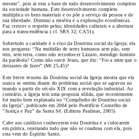
mesmo”, pois ai esta a base de todo desenvolvimento completo
da sociedade humana. Este desenvolvimento completo
multiplica os bens materiais e os põe a serviço da pessoa e de
sua liberdade. Diminui a miséria e a exploração econômicas.
Faz crescer o respeito pelas; identidades culturais e a abertura
para a transcendência ( cf. SRS 32; CA51).
Sobretudo a caridade é o eixo da Doutrina social da Igreja; ela
nos pergunta: “Na multidão de seres humanos sem pão, sem
teto, sem terra, como não reconhecer Lázaro, mendigo faminto
da parábola? Como não ouvir Jesus, que diz: “Foi a mim que o
deixastes de fazer” (Mt 25,45)?
Este breve resumo da Doutrina social da Igreja mostra que ela
nunca se omitiu diante do problema social que se agravou no
mundo a partir do século XIX com a revolução industrial. Ao
contrário, a Igreja tem uma proposta sólida, que recentemente
foi muito bem explanada no “Compêndio de Doutrina social
da Igreja”, publicado em 2004 pelo Pontifício Conselho de
“Justiça e Paz” da Santa Sé. (Editora Paulinas, 2005)
Cabe aos católicos conhecerem esta Doutrina e a colocarem
em prática, rejeitando tudo que não se coaduna com ela, pois
esta vem do Espírito Santo.