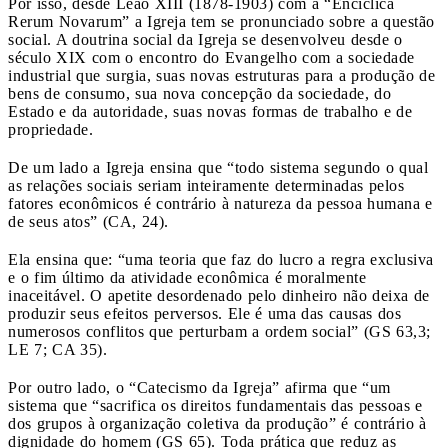
Por isso, desde Leão XIII (1878-1903) com a “Encíclica
Rerum Novarum” a Igreja tem se pronunciado sobre a questão
social. A doutrina social da Igreja se desenvolveu desde o
século XIX com o encontro do Evangelho com a sociedade
industrial que surgia, suas novas estruturas para a produção de
bens de consumo, sua nova concepção da sociedade, do
Estado e da autoridade, suas novas formas de trabalho e de
propriedade.
De um lado a Igreja ensina que “todo sistema segundo o qual
as relações sociais seriam inteiramente determinadas pelos
fatores econômicos é contrário à natureza da pessoa humana e
de seus atos” (CA, 24).
Ela ensina que: “uma teoria que faz do lucro a regra exclusiva
e o fim último da atividade econômica é moralmente
inaceitável. O apetite desordenado pelo dinheiro não deixa de
produzir seus efeitos perversos. Ele é uma das causas dos
numerosos conflitos que perturbam a ordem social” (GS 63,3;
LE 7; CA 35).
Por outro lado, o “Catecismo da Igreja” afirma que “um
sistema que “sacrifica os direitos fundamentais das pessoas e
dos grupos à organização coletiva da produção” é contrário à
dignidade do homem (GS 65). Toda prática que reduz as