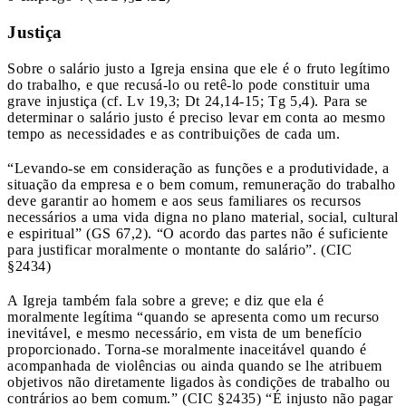
Justiça
Sobre o salário justo a Igreja ensina que ele é o fruto legítimo
do trabalho, e que recusá-lo ou retê-lo pode constituir uma
grave injustiça (cf. Lv 19,3; Dt 24,14-15; Tg 5,4). Para se
determinar o salário justo é preciso levar em conta ao mesmo
tempo as necessidades e as contribuições de cada um.
“Levando-se em consideração as funções e a produtividade, a
situação da empresa e o bem comum, remuneração do trabalho
deve garantir ao homem e aos seus familiares os recursos
necessários a uma vida digna no plano material, social, cultural
e espiritual” (GS 67,2). “O acordo das partes não é suficiente
para justificar moralmente o montante do salário”. (CIC
§2434)
A Igreja também fala sobre a greve; e diz que ela é
moralmente legítima “quando se apresenta como um recurso
inevitável, e mesmo necessário, em vista de um benefício
proporcionado. Torna-se moralmente inaceitável quando é
acompanhada de violências ou ainda quando se lhe atribuem
objetivos não diretamente ligados às condições de trabalho ou
contrários ao bem comum.” (CIC §2435) “É injusto não pagar