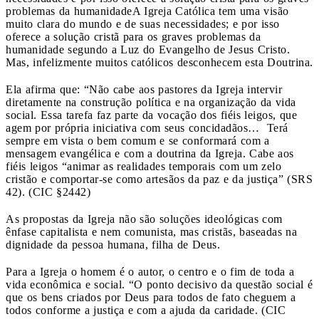
problemas da humanidade
A Igreja Católica tem uma visão
muito clara do mundo e de suas necessidades; e por isso
oferece a solução cristã para os graves problemas da
humanidade segundo a Luz do Evangelho de Jesus Cristo.
Mas, infelizmente muitos católicos desconhecem esta Doutrina.
Ela afirma que: “Não cabe aos pastores da Igreja intervir
diretamente na construção política e na organização da vida
social. Essa tarefa faz parte da vocação dos fiéis leigos, que
agem por própria iniciativa com seus concidadãos… Terá
sempre em vista o bem comum e se conformará com a
mensagem evangélica e com a doutrina da Igreja. Cabe aos
fiéis leigos “animar as realidades temporais com um zelo
cristão e comportar-se como artesãos da paz e da justiça” (SRS
42). (CIC §2442)
As propostas da Igreja não são soluções ideológicas com
ênfase capitalista e nem comunista, mas cristãs, baseadas na
dignidade da pessoa humana, filha de Deus.
Para a Igreja o homem é o autor, o centro e o fim de toda a
vida econômica e social. “O ponto decisivo da questão social é
que os bens criados por Deus para todos de fato cheguem a
todos conforme a justiça e com a ajuda da caridade. (CIC