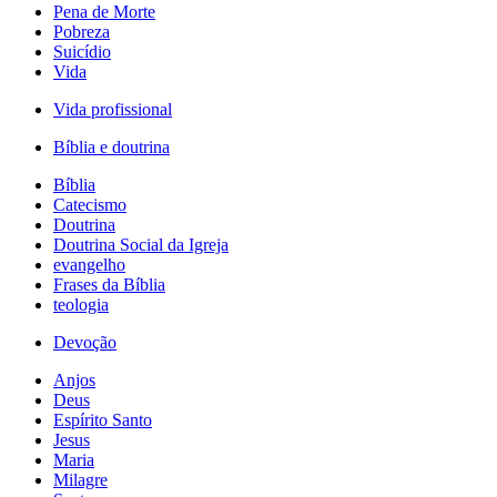
Pena de Morte
Pobreza
Suicídio
Vida
Vida profissional
Bíblia e doutrina
Bíblia
Catecismo
Doutrina
Doutrina Social da Igreja
evangelho
Frases da Bíblia
teologia
Devoção
Anjos
Deus
Espírito Santo
Jesus
Maria
Milagre