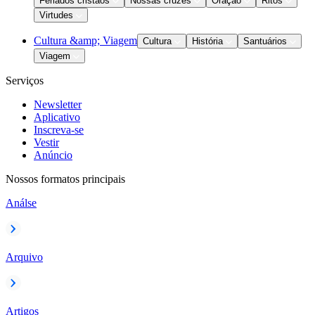
Feriados cristãos
Nossas cruzes
Oração
Ritos
Virtudes
Cultura &amp; Viagem
Cultura
História
Santuários
Viagem
Serviços
Newsletter
Aplicativo
Inscreva-se
Vestir
Anúncio
Nossos formatos principais
Análse
Arquivo
Artigos