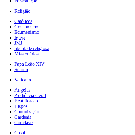
Perseguição
Religião
Católicos
Cristianismo
Ecumenismo
Igreja
JMJ
liberdade religiosa
Missionários
Papa Leão XIV
Sínodo
Vaticano
Angelus
Audiência Geral
Beatificacao
Bispos
Canonização
Cardeais
Conclave
Casal