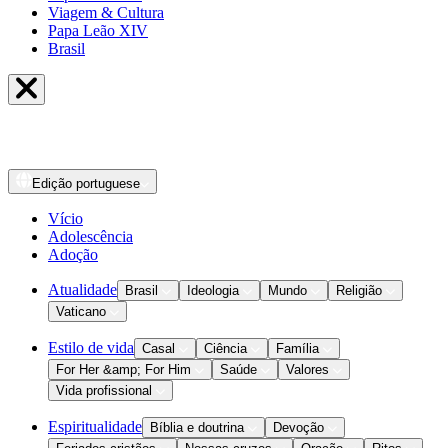
Viagem & Cultura
Papa Leão XIV
Brasil
Edição
portuguese
Vício
Adolescência
Adoção
Atualidade
Brasil
Ideologia
Mundo
Religião
Vaticano
Estilo de vida
Casal
Ciência
Família
For Her &amp; For Him
Saúde
Valores
Vida profissional
Espiritualidade
Bíblia e doutrina
Devoção