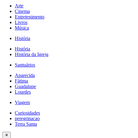
Arte
Cinema
Entretenimento
Livros
Música
História
História
História da Igreja
Santuários
Aparecida
Fátima
Guadalupe
Lourdes
Viagem
Curiosidades
peregrinacao
Terra Santa
✕