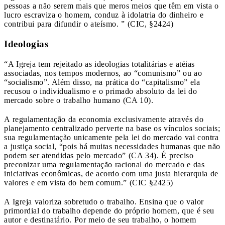
pessoas a não serem mais que meros meios que têm em vista o
lucro escraviza o homem, conduz à idolatria do dinheiro e
contribui para difundir o ateísmo. ” (CIC, §2424)
Ideologias
“A Igreja tem rejeitado as ideologias totalitárias e atéias
associadas, nos tempos modernos, ao “comunismo” ou ao
“socialismo”. Além disso, na prática do “capitalismo” ela
recusou o individualismo e o primado absoluto da lei do
mercado sobre o trabalho humano (CA 10).
A regulamentação da economia exclusivamente através do
planejamento centralizado perverte na base os vínculos sociais;
sua regulamentação unicamente pela lei do mercado vai contra
a justiça social, “pois há muitas necessidades humanas que não
podem ser atendidas pelo mercado” (CA 34). É preciso
preconizar uma regulamentação racional do mercado e das
iniciativas econômicas, de acordo com uma justa hierarquia de
valores e em vista do bem comum.” (CIC §2425)
A Igreja valoriza sobretudo o trabalho. Ensina que o valor
primordial do trabalho depende do próprio homem, que é seu
autor e destinatário. Por meio de seu trabalho, o homem