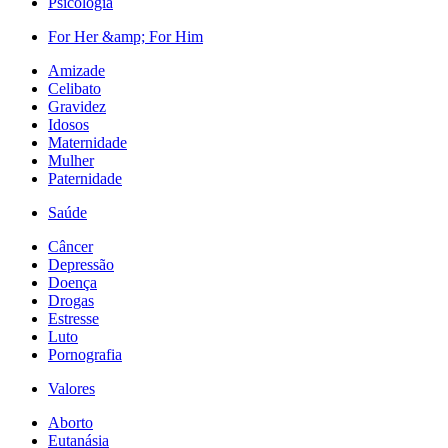
Psicologia
For Her &amp; For Him
Amizade
Celibato
Gravidez
Idosos
Maternidade
Mulher
Paternidade
Saúde
Câncer
Depressão
Doença
Drogas
Estresse
Luto
Pornografia
Valores
Aborto
Eutanásia