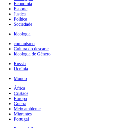
Economia
Esporte
Justiça
Política
Sociedade
Ideologia
comunismo
Cultura do descarte
Ideologia de Gênero
Rússia
Ucrânia
Mundo
África
Cristãos
Europa
Guerra
Meio ambiente
Migrantes
Portugal