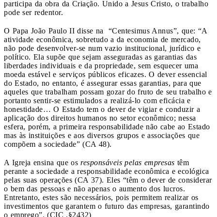
participa da obra da Criação. Unido a Jesus Cristo, o trabalho
pode ser redentor.
O Papa João Paulo II disse na “Centesimus Annus”, que: “A
atividade econômica, sobretudo a da economia de mercado,
não pode desenvolver-se num vazio institucional, jurídico e
político. Ela supõe que sejam asseguradas as garantias das
liberdades individuais e da propriedade, sem esquecer uma
moeda estável e serviços públicos eficazes. O dever essencial
do Estado, no entanto, é assegurar essas garantias, para que
aqueles que trabalham possam gozar do fruto de seu trabalho e
portanto sentir-se estimulados a realizá-lo com eficácia e
honestidade… O Estado tem o dever de vigiar e conduzir a
aplicação dos direitos humanos no setor econômico; nessa
esfera, porém, a primeira responsabilidade não cabe ao Estado
mas às instituições e aos diversos grupos e associações que
compõem a sociedade” (CA 48).
A Igreja ensina que os
responsáveis pelas empresas
têm
perante a sociedade a responsabilidade econômica e ecológica
pelas suas operações (CA 37). Eles “têm o dever de considerar
o bem das pessoas e não apenas o aumento dos lucros.
Entretanto, estes são necessários, pois permitem realizar os
investimentos que garantem o futuro das empresas, garantindo
o emprego”. (CIC ,§2432)