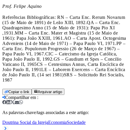
Prof. Felipe Aquino
Referências Bibliográficas: RN – Carta Enc. Rerum Novarum
(15 de Maio de 1891) de Leão XIII, 1892.QA – Carta Enc.
Quadragesimo Anno (15 de Maio de 1931): Papa Pio XI
,1931.MM – Carta Enc. Mater et Magistra (15 de Maio de
1961): Papa João XXIII, 1961.AO – Carta Apost. Octogesima
Adveniens (14 de Maio de 1971) – Papa Paulo VI, 1971.PP –
Carta Enc. Populorum Progressio (26 de Março de 1967) –
Papa Paulo VI, 1967.CIC – Catecismo da Igreja Católica,
Papa João Paulo II, 1992.GS – Gaudium et Spes – Concilio
Vaticano II, 1965CS – Centesimus Annus, Carta Encíclica de
João Paulo II, 1991LE – Laborem Exercens – Carta Encíclica
de João Paulo II, (14 set 1981)SRS – Solicitudo Rei Socialis,
1987
Copiar o link
Arquivar artigo
Compartilhar em
:
As palavras-chave/tags associadas a este artigo:
Doutrina Social da Igreja
Economia
Sociedade