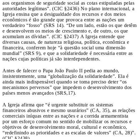
aos organismos de seguridade social as cotas estipuladas pelas
autoridades legítimas”. (CIC §2436) No plano internacional, a
Igreja ensina que a desigualdade dos recursos e dos meios
econômicos é tão grande que provoca entre as nações um
verdadeiro “fosso” (SRS 14). “De um lado, estão os que detêm
e desenvolvem os meios de crescimento e, de outro, os que
acumulam as dívidas”. (CIC §2437) A Igreja entende que
diversas causas, de natureza religiosa, política, econômica e
financeira, conferem hoje “à questão social uma dimensão
mundial” (SRS 9), e que a solidariedade é necessária entre as
nações cujas políticas já são interdependentes.
Antes de falecer o Papa João Paulo II pedia ao mundo,
insistentemente, uma “globalização da solidariedade”. Ela é
ainda mais indispensável quando se toma preciso deter “os
mecanismos perversos” que impedem o desenvolvimento dos
países menos avançados (SRS,17).
A Igreja afirma que “é urgente substituir os sistemas
financeiros abusivos e mesmo usurários” (CA, 35), as relações
comerciais iníquas entre as nações e a corrida armamentista
por um esforço comum no sentido de mobilizar os recursos e
objetivos de desenvolvimento moral, cultural e econômico,
“redefinindo as prioridades e as escalas de valores” (CA, 28)”.
(CIC §2438)