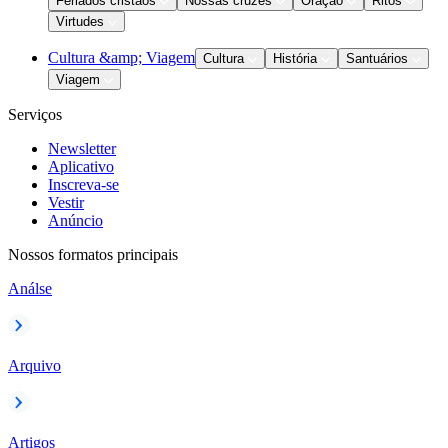
Feriados cristãos
Nossas cruzes
Oração
Ritos
Virtudes
Cultura &amp; Viagem
Cultura
História
Santuários
Viagem
Serviços
Newsletter
Aplicativo
Inscreva-se
Vestir
Anúncio
Nossos formatos principais
Análse
Arquivo
Artigos