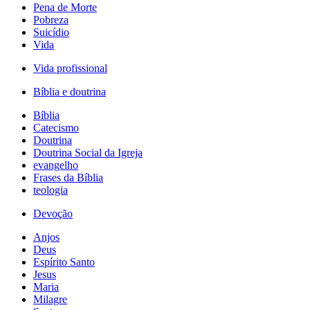
Pena de Morte
Pobreza
Suicídio
Vida
Vida profissional
Bíblia e doutrina
Bíblia
Catecismo
Doutrina
Doutrina Social da Igreja
evangelho
Frases da Bíblia
teologia
Devoção
Anjos
Deus
Espírito Santo
Jesus
Maria
Milagre