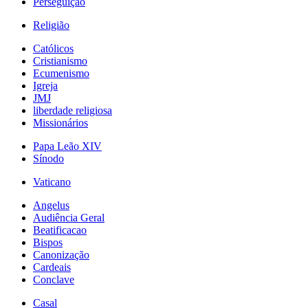
Perseguição
Religião
Católicos
Cristianismo
Ecumenismo
Igreja
JMJ
liberdade religiosa
Missionários
Papa Leão XIV
Sínodo
Vaticano
Angelus
Audiência Geral
Beatificacao
Bispos
Canonização
Cardeais
Conclave
Casal