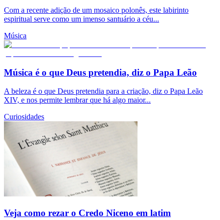
Com a recente adição de um mosaico polonês, este labirinto
espiritual serve como um imenso santuário a céu...
Música
Música é o que Deus pretendia, diz o Papa Leão
A beleza é o que Deus pretendia para a criação, diz o Papa Leão
XIV, e nos permite lembrar que há algo maior...
Curiosidades
Veja como rezar o Credo Niceno em latim