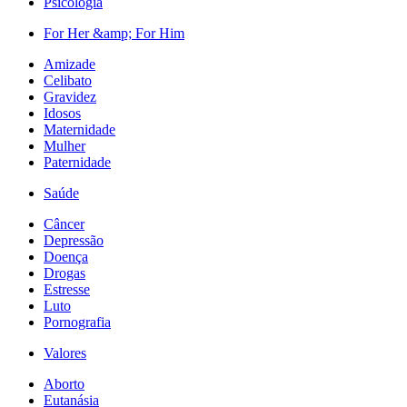
Psicologia
For Her &amp; For Him
Amizade
Celibato
Gravidez
Idosos
Maternidade
Mulher
Paternidade
Saúde
Câncer
Depressão
Doença
Drogas
Estresse
Luto
Pornografia
Valores
Aborto
Eutanásia