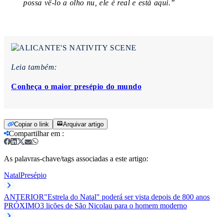
possa vê-lo a olho nu, ele é real e está aqui.”
Leia também:
Conheça o maior presépio do mundo
Copiar o link
Arquivar artigo
Compartilhar em
:
As palavras-chave/tags associadas a este artigo:
Natal
Presépio
ANTERIOR
"Estrela do Natal" poderá ser vista depois de 800 anos
PRÓXIMO
3 lições de São Nicolau para o homem moderno