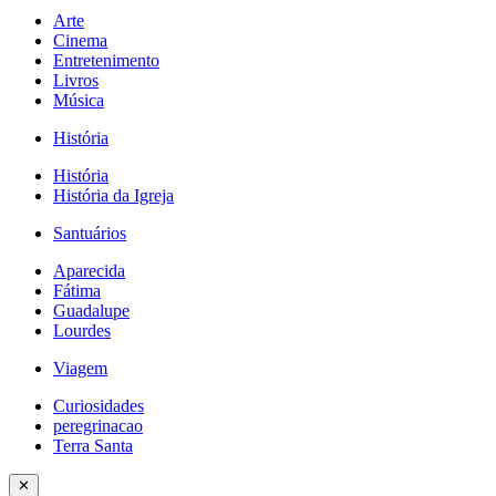
Arte
Cinema
Entretenimento
Livros
Música
História
História
História da Igreja
Santuários
Aparecida
Fátima
Guadalupe
Lourdes
Viagem
Curiosidades
peregrinacao
Terra Santa
✕