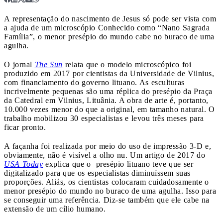
A representação do nascimento de Jesus só pode ser vista com
a ajuda de um microscópio
Conhecido como “Nano Sagrada
Família”, o menor presépio do mundo cabe no buraco de uma
agulha.
O jornal
The Sun
relata que o modelo microscópico foi
produzido em 2017 por cientistas da Universidade de Vilnius,
com financiamento do governo lituano. As esculturas
incrivelmente pequenas são uma réplica do presépio da Praça
da Catedral em Vilnius, Lituânia. A obra de arte é, portanto,
10.000 vezes menor do que a original, em tamanho natural. O
trabalho mobilizou 30 especialistas e levou três meses para
ficar pronto.
A façanha foi realizada por meio do uso de impressão 3-D e,
obviamente, não é visível a olho nu. Um artigo de 2017 do
USA Today
explica que o presépio lituano teve que ser
digitalizado para que os especialistas diminuíssem suas
proporções. Aliás, os cientistas colocaram cuidadosamente o
menor presépio do mundo no buraco de uma agulha. Isso para
se conseguir uma referência. Diz-se também que ele cabe na
extensão de um cílio humano.