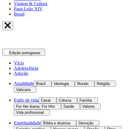
Viagem & Cultura
Papa Leão XIV
Brasil
Edição
portuguese
Vício
Adolescência
Adoção
Atualidade
Brasil
Ideologia
Mundo
Religião
Vaticano
Estilo de vida
Casal
Ciência
Família
For Her &amp; For Him
Saúde
Valores
Vida profissional
Espiritualidade
Bíblia e doutrina
Devoção