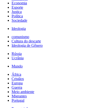
Economia
Esporte
Justiça
Política
Sociedade
Ideologia
comunismo
Cultura do descarte
Ideologia de Gênero
Rússia
Ucrânia
Mundo
África
Cristãos
Europa
Guerra
Meio ambiente
Migrantes
Portugal