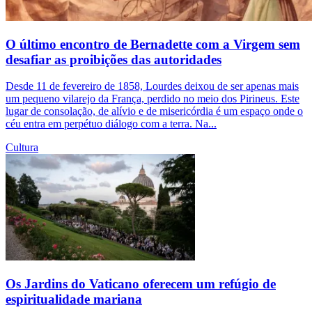
O último encontro de Bernadette com a Virgem sem
desafiar as proibições das autoridades
Desde 11 de fevereiro de 1858, Lourdes deixou de ser apenas mais
um pequeno vilarejo da França, perdido no meio dos Pirineus. Este
lugar de consolação, de alívio e de misericórdia é um espaço onde o
céu entra em perpétuo diálogo com a terra. Na...
Cultura
Os Jardins do Vaticano oferecem um refúgio de
espiritualidade mariana