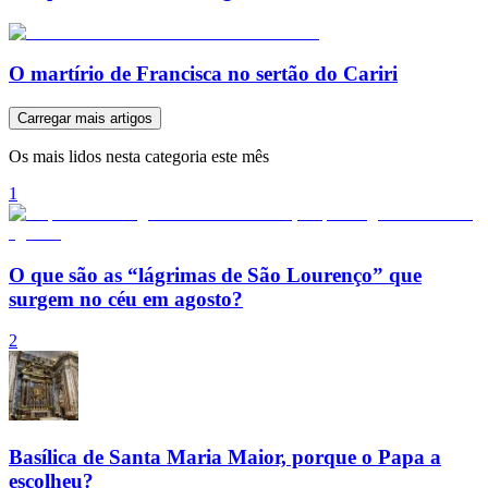
O martírio de Francisca no sertão do Cariri
Carregar mais artigos
Os mais lidos nesta categoria este mês
1
O que são as “lágrimas de São Lourenço” que
surgem no céu em agosto?
2
Basílica de Santa Maria Maior, porque o Papa a
escolheu?