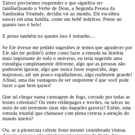
Talvez precisemos reaprender o que significa ser
família
Quando o Verbo de Deus, a Segunda Pessoa da
Santíssima Trindade, decidiu vir ao mundo, Ele escolheu
nascer em uma família, como um bebê indefeso. Pense no
quanto isso é belo!
E pense também no quanto isso é estranho…
Se Ele tivesse me pedido sugestões (e temos que agradecer por
Ele não ter pedido!) sobre como fazer a entrada na história
mais importante de todo o universo, eu teria sugerido uma
estratégia completamente diferente, algo que as pessoas não
pudessem ignorar, algo que nunca fosse esquecido, algo
majestoso, até um pouco espalhafatoso, algo realmente grande!
Afinal, uma das vantagens de ser onipotente é que você pode
fazer o que bem quiser!
Que tal chegar numa carruagem de fogo, cercado por todas as
hostes celestiais? Ou entre relâmpagos e trovões, ou talvez no
meio de um terremoto (mas não daqueles graves)? Enfim, uma
entrada triunfal que chamasse com plena certeza a atenção do
mundo inteiro?
Ou, se a pirotecnia celeste fosse mesmo considerada vistosa