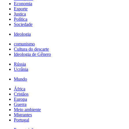
Economia
Esporte
Justiça
Política
Sociedade
Ideologia
comunismo
Cultura do descarte
Ideologia de Gênero
Rússia
Ucrânia
Mundo
África
Cristãos
Europa
Guerra
Meio ambiente
Migrantes
Portugal