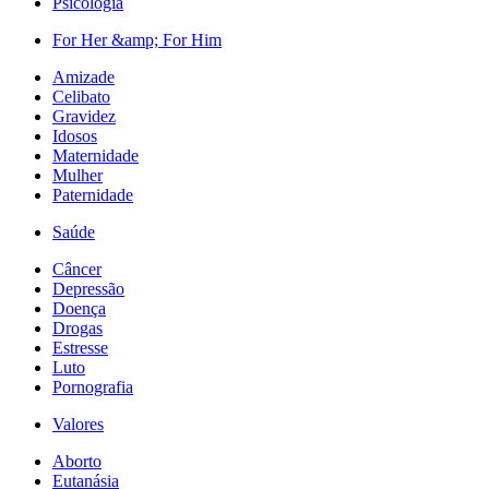
Psicologia
For Her &amp; For Him
Amizade
Celibato
Gravidez
Idosos
Maternidade
Mulher
Paternidade
Saúde
Câncer
Depressão
Doença
Drogas
Estresse
Luto
Pornografia
Valores
Aborto
Eutanásia