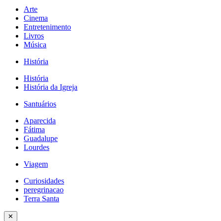
Arte
Cinema
Entretenimento
Livros
Música
História
História
História da Igreja
Santuários
Aparecida
Fátima
Guadalupe
Lourdes
Viagem
Curiosidades
peregrinacao
Terra Santa
✕