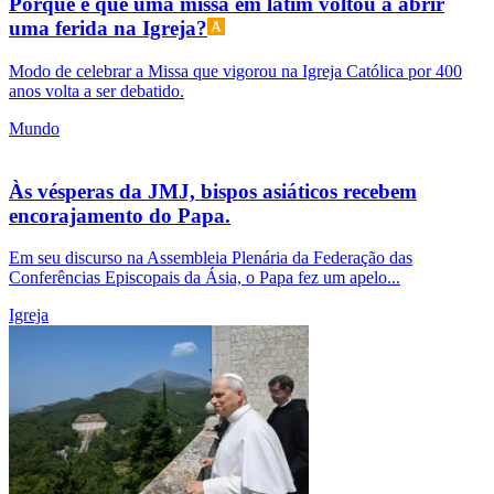
Porque é que uma missa em latim voltou a abrir
uma ferida na Igreja?
Modo de celebrar a Missa que vigorou na Igreja Católica por 400
anos volta a ser debatido.
Mundo
Às vésperas da JMJ, bispos asiáticos recebem
encorajamento do Papa.
Em seu discurso na Assembleia Plenária da Federação das
Conferências Episcopais da Ásia, o Papa fez um apelo...
Igreja