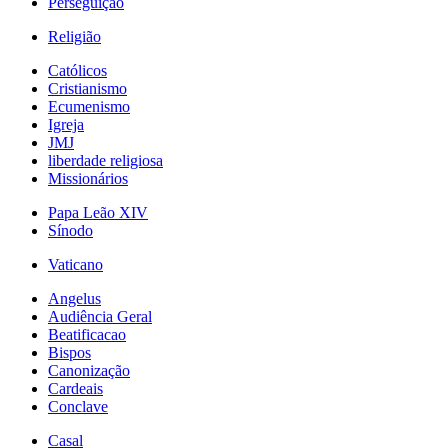
Perseguição
Religião
Católicos
Cristianismo
Ecumenismo
Igreja
JMJ
liberdade religiosa
Missionários
Papa Leão XIV
Sínodo
Vaticano
Angelus
Audiência Geral
Beatificacao
Bispos
Canonização
Cardeais
Conclave
Casal