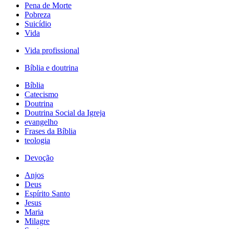
Pena de Morte
Pobreza
Suicídio
Vida
Vida profissional
Bíblia e doutrina
Bíblia
Catecismo
Doutrina
Doutrina Social da Igreja
evangelho
Frases da Bíblia
teologia
Devoção
Anjos
Deus
Espírito Santo
Jesus
Maria
Milagre