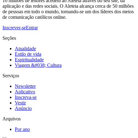
10 milhões de leitores acedem ao Aleteia através do seu site, da
aplicação e das redes sociais. O Aleteia alcança cerca de 50 milhões
de pessoas em todo o mundo, tornando-se um dos líderes dos meios
de comunicação católicos online.
Inscrever-se
Entrar
Seções
Atualidade
Estilo de vida
Espiritualidade
Viagem &#038; Cultura
Serviços
Newsletter
Aplicativo
Inscreva-se
Vestir
Anúncio
Arquivos
Por ano