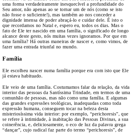
uma forma verdadeiramente inesquecível a profundidade do
Seu amor, não apenas ao se tornar um de nós (como se isto
não fosse o suficiente!), mas também ao nos conceder a
dignidade imensa de poder abraçá-lo e cuidar dele. É isto o
que recordamos no Natal e, espero eu, todos os dias. Mas o
fato de Ele ter nascido em uma família, o significado de longo
alcance deste gesto, nós muitas vezes ignoramos. Por que em
uma família? Há outras maneiras de nascer e, como vimos, de
fazer uma entrada triunfal no mundo.
Família
Ele escolheu nascer numa família porque era com isto que Ele
já estava habituado.
Ele veio de uma família. Costumamos falar da relação, da vida
interior das pessoas da Santíssima Trindade, em termos de uma
comunhão de pessoas, mas não como uma família. E algumas
das grandes expressões teológicas, inadequadas como toda
expressão humana, conseguem tocar na beleza desta
misteriosíssima vida interior: por exemplo, “perichoresis”, que
se refere à intimidade, à inabitação das Pessoas Divinas, a sua
coinerência, e, deliciosamente, o eco de luz da palavra grega
“dançar”, cujo radical faz parte do termo “perichoresis”, de