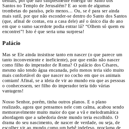
demais, por que não simplesmente emergir do Santo dos
Santos no Templo de Jerusalém? E ao som de algumas
trombetas do paraíso, pelo menos… Ou, se é para ser ainda
mais sutil, por que não esconder-se dentro do Santo dos Santos
(que, afinal de contas, era a casa dele) até o único dia do ano
em que o sumo sacerdote podia entrar lá? “Olhem só quem eu
encontrei”! Isto é que seria uma surpresa!
Palácio
Mas se Ele ainda insistisse tanto em nascer (o que parece um
tanto inconveniente e ineficiente), por que então não nascer
como filho do imperador de Roma? O palácio dos Césares,
mesmo não tendo água encanada, pelo menos teria sido muito
mais confortável do que nascer no cocho em que os animais
comiam! Afinal, se a ideia de vir ao mundo era que as pessoas
o conhecessem, ser filho do imperador teria tido várias
vantagens!
Nosso Senhor, porém, tinha outros planos. E o plano
realizado, agora que pensamos nele com calma, acabou sendo
memoravelmente muito maior do que a vã e melodramática
abordagem que a sabedoria deste mundo teria escolhido. O
drama do seu nascimento, de nascer de verdade, ou seja, de
escolher vir ao mundo como um bebê indefeso, proclama de