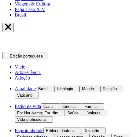
Viagem & Cultura
Papa Leão XIV
Brasil
Edição
portuguese
Vício
Adolescência
Adoção
Atualidade
Brasil
Ideologia
Mundo
Religião
Vaticano
Estilo de vida
Casal
Ciência
Família
For Her &amp; For Him
Saúde
Valores
Vida profissional
Espiritualidade
Bíblia e doutrina
Devoção