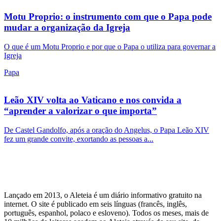
Motu Proprio: o instrumento com que o Papa pode
mudar a organização da Igreja
O que é um Motu Proprio e por que o Papa o utiliza para governar a
Igreja
Papa
Leão XIV volta ao Vaticano e nos convida a
“aprender a valorizar o que importa”
De Castel Gandolfo, após a oração do Angelus, o Papa Leão XIV
fez um grande convite, exortando as pessoas a...
Lançado em 2013, o Aleteia é um diário informativo gratuito na
internet. O site é publicado em seis línguas (francês, inglês,
português, espanhol, polaco e esloveno). Todos os meses, mais de