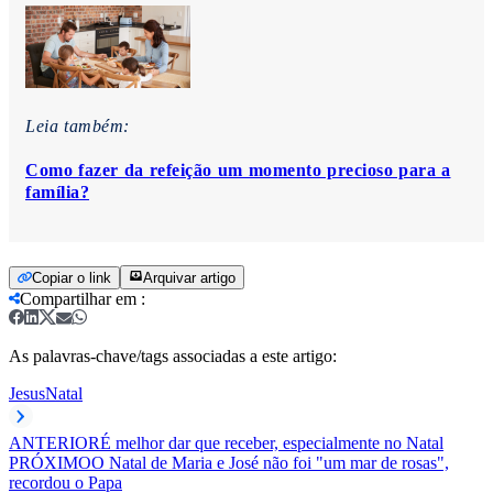
Leia também:
Como fazer da refeição um momento precioso para a
família?
Copiar o link
Arquivar artigo
Compartilhar em
:
As palavras-chave/tags associadas a este artigo:
Jesus
Natal
ANTERIOR
É melhor dar que receber, especialmente no Natal
PRÓXIMO
O Natal de Maria e José não foi "um mar de rosas",
recordou o Papa