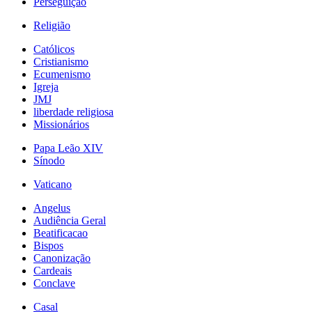
Perseguição
Religião
Católicos
Cristianismo
Ecumenismo
Igreja
JMJ
liberdade religiosa
Missionários
Papa Leão XIV
Sínodo
Vaticano
Angelus
Audiência Geral
Beatificacao
Bispos
Canonização
Cardeais
Conclave
Casal