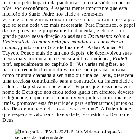
marcado pelo impacto da pandemia, tanto na saúde como no
nível socioeconômico, é especialmente importante que esta
intenção do Santo Padre nos ajude a vermo-nos
verdadeiramente mais como irmãos e irmãs no caminho da paz
que se torna cada vez mais necessária. Para Francisco, o papel
das religiões neste propósito é fundamental, e ele deu um
grande passo nessa direção ao assinar o
Documento sobre a
Fraternidade Humana pela paz mundial e a convivência
comum
, junto com o Grande Imã de Al-Azhar Ahmad Al-
Tayyeb. Pouco mais de um ano depois, ele desenvolveu suas
idéias mais profundamente em sua última encíclica,
Fratelli
tutti
, especialmente no capítulo 8: “
As várias religiões, ao
partir do reconhecimento do valor de cada pessoa humana
como criatura chamada a ser filho ou filha de Deus, oferecem
uma preciosa contribuição para a construção da fraternidade e
a defesa da justiça na sociedade”. Espero que possamos, em
nome de Deus que nos criou todos iguais em direitos, deveres
e dignidade, e que nos chamou a viver juntos como irmãos e
irmãs, promover esta fraternidade para enfrentarmos juntos os
desafios do mundo e da nossa “casa comum”. A fraternidade,
que respeita e valoriza a diversidade, é o estilo do Reino de
Deus.