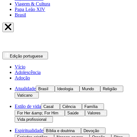
Viagem & Cultura
Papa Leão XIV
Brasil
Edição
portuguese
Vício
Adolescência
Adoção
Atualidade
Brasil
Ideologia
Mundo
Religião
Vaticano
Estilo de vida
Casal
Ciência
Família
For Her &amp; For Him
Saúde
Valores
Vida profissional
Espiritualidade
Bíblia e doutrina
Devoção