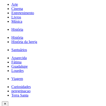
Arte
Cinema
Entretenimento
Livros
Música
História
História
História da Igreja
Santuários
Aparecida
Fátima
Guadalupe
Lourdes
Viagem
Curiosidades
peregrinacao
Terra Santa
✕