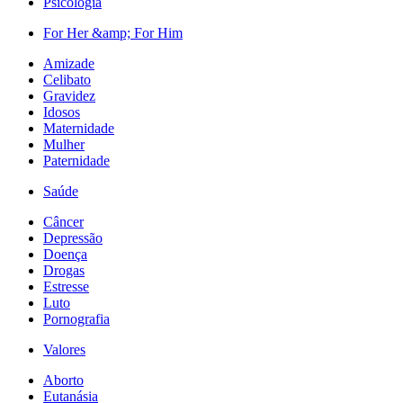
Psicologia
For Her &amp; For Him
Amizade
Celibato
Gravidez
Idosos
Maternidade
Mulher
Paternidade
Saúde
Câncer
Depressão
Doença
Drogas
Estresse
Luto
Pornografia
Valores
Aborto
Eutanásia