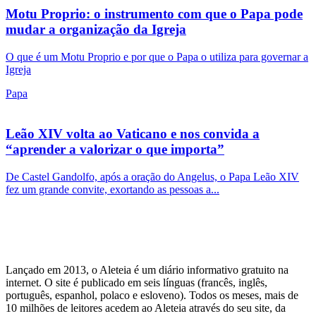
Motu Proprio: o instrumento com que o Papa pode
mudar a organização da Igreja
O que é um Motu Proprio e por que o Papa o utiliza para governar a
Igreja
Papa
Leão XIV volta ao Vaticano e nos convida a
“aprender a valorizar o que importa”
De Castel Gandolfo, após a oração do Angelus, o Papa Leão XIV
fez um grande convite, exortando as pessoas a...
Lançado em 2013, o Aleteia é um diário informativo gratuito na
internet. O site é publicado em seis línguas (francês, inglês,
português, espanhol, polaco e esloveno). Todos os meses, mais de
10 milhões de leitores acedem ao Aleteia através do seu site, da