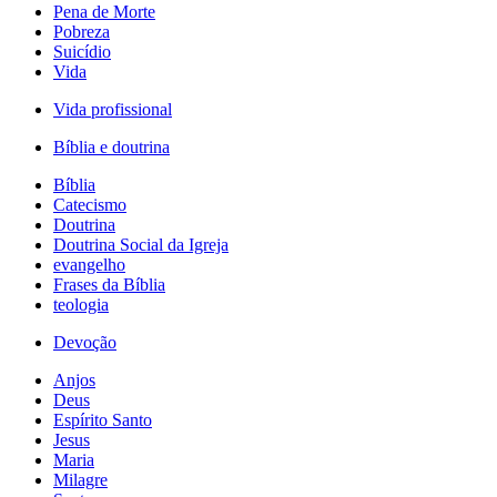
Pena de Morte
Pobreza
Suicídio
Vida
Vida profissional
Bíblia e doutrina
Bíblia
Catecismo
Doutrina
Doutrina Social da Igreja
evangelho
Frases da Bíblia
teologia
Devoção
Anjos
Deus
Espírito Santo
Jesus
Maria
Milagre