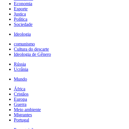
Economia
Esporte
Justiça
Política
Sociedade
Ideologia
comunismo
Cultura do descarte
Ideologia de Gênero
Rússia
Ucrânia
Mundo
África
Cristãos
Europa
Guerra
Meio ambiente
Migrantes
Portugal