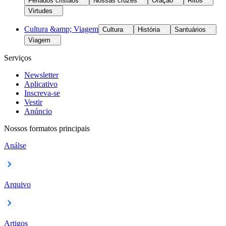
Feriados cristãos
Nossas cruzes
Oração
Ritos
Virtudes
Cultura &amp; Viagem
Cultura
História
Santuários
Viagem
Serviços
Newsletter
Aplicativo
Inscreva-se
Vestir
Anúncio
Nossos formatos principais
Análse
Arquivo
Artigos