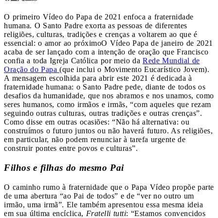
O primeiro Vídeo do Papa de 2021 enfoca a fraternidade
humana. O Santo Padre exorta as pessoas de diferentes
religiões, culturas, tradições e crenças a voltarem ao que é
essencial: o amor ao próximo
O Vídeo Papa de janeiro de 2021
acaba de ser lançado com a intenção de oração que Francisco
confia a toda Igreja Católica por meio da
Rede Mundial de
Oração do Papa
(que inclui o Movimento Eucarístico Jovem).
A mensagem escolhida para abrir este 2021 é dedicada à
fraternidade humana: o Santo Padre pede, diante de todos os
desafios da humanidade, que nos abramos e nos unamos, como
seres humanos, como irmãos e irmãs, “com aqueles que rezam
seguindo outras culturas, outras tradições e outras crenças”.
Como disse em outras ocasiões: “Não há alternativa: ou
construímos o futuro juntos ou não haverá futuro. As religiões,
em particular, não podem renunciar à tarefa urgente de
construir pontes entre povos e culturas”.
Filhos e filhas do mesmo Pai
O caminho rumo à fraternidade que o Papa Vídeo propõe parte
de uma abertura “ao Pai de todos” e de “ver no outro um
irmão, uma irmã”. Ele também apresentou essa mesma ideia
em sua última encíclica,
Fratelli tutti
: “Estamos convencidos