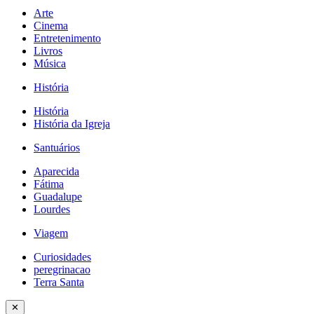
Arte
Cinema
Entretenimento
Livros
Música
História
História
História da Igreja
Santuários
Aparecida
Fátima
Guadalupe
Lourdes
Viagem
Curiosidades
peregrinacao
Terra Santa
✕