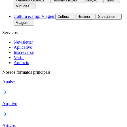
Feriados cristãos
Nossas cruzes
Oração
Ritos
Virtudes
Cultura &amp; Viagem
Cultura
História
Santuários
Viagem
Serviços
Newsletter
Aplicativo
Inscreva-se
Vestir
Anúncio
Nossos formatos principais
Análse
Arquivo
Artigos