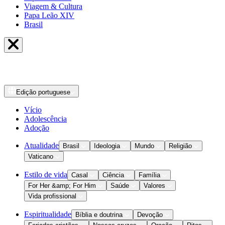
Viagem & Cultura
Papa Leão XIV
Brasil
Edição
portuguese
Vício
Adolescência
Adoção
Atualidade
Brasil
Ideologia
Mundo
Religião
Vaticano
Estilo de vida
Casal
Ciência
Família
For Her &amp; For Him
Saúde
Valores
Vida profissional
Espiritualidade
Bíblia e doutrina
Devoção