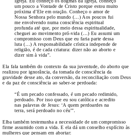
Igreja. Eu conheço os dogmas da Igreja, conheço
um pouco a Vontade de Cristo porque estou muito
próxima d’Ele em oração. Conheço o amor de
Nossa Senhora pelo mundo (…) Aos poucos fui
me envolvendo numa consciência espiritual
profunda até que, por meio dessa espiritualidade,
cheguei ao movimento pró-vida (…) Eu assumi um
compromisso com Deus que eu faria parte dessa
luta (…) A responsabilidade crística independe de
religião, é de cada criatura: dizer não ao aborto e
dizer sim à vida”.
Ela fala também do contexto da sua juventude, do aborto que
realizou por ignorância, da tomada de consciência da
gravidade desse ato, da conversão, da reconciliação com Deus
e da paz de consciência ao saber-se perdoada:
“É um pecado confessado, é um pecado redimido,
perdoado. Por isso que eu sou católica e acredito
nas palavras de Jesus: ‘A quem perdoardes na
terra, será perdoado no céu'”.
Elba também testemunha a necessidade de um compromisso
firme assumido com a vida. E ela dá um conselho explícito às
mulheres que pensam em abortar: