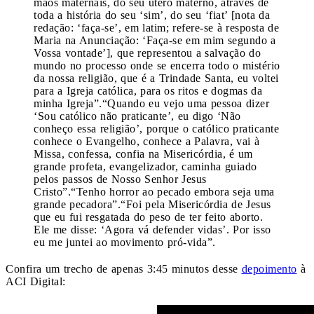
mãos maternais, do seu útero materno, através de
toda a história do seu ‘sim’, do seu ‘fiat’ [nota da
redação: ‘faça-se’, em latim; refere-se à resposta de
Maria na Anunciação: ‘Faça-se em mim segundo a
Vossa vontade’], que representou a salvação do
mundo no processo onde se encerra todo o mistério
da nossa religião, que é a Trindade Santa, eu voltei
para a Igreja católica, para os ritos e dogmas da
minha Igreja”.“Quando eu vejo uma pessoa dizer
‘Sou católico não praticante’, eu digo ‘Não
conheço essa religião’, porque o católico praticante
conhece o Evangelho, conhece a Palavra, vai à
Missa, confessa, confia na Misericórdia, é um
grande profeta, evangelizador, caminha guiado
pelos passos de Nosso Senhor Jesus
Cristo”.“Tenho horror ao pecado embora seja uma
grande pecadora”.“Foi pela Misericórdia de Jesus
que eu fui resgatada do peso de ter feito aborto.
Ele me disse: ‘Agora vá defender vidas’. Por isso
eu me juntei ao movimento pró-vida”.
Confira um trecho de apenas 3:45 minutos desse
depoimento
à
ACI Digital: