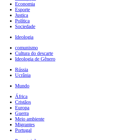
Economia
Esporte
Justiça
Política
Sociedade
Ideologia
comunismo
Cultura do descarte
Ideologia de Gênero
Rússia
Ucrânia
Mundo
África
Cristãos
Europa
Guerra
Meio ambiente
Migrantes
Portugal