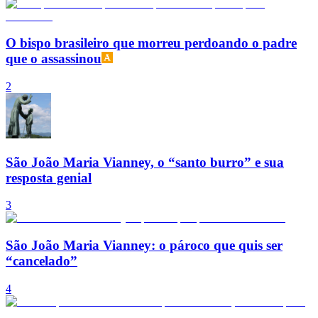
O bispo brasileiro que morreu perdoando o padre
que o assassinou
2
São João Maria Vianney, o “santo burro” e sua
resposta genial
3
São João Maria Vianney: o pároco que quis ser
“cancelado”
4