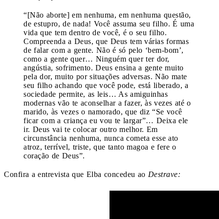
“[Não aborte] em nenhuma, em nenhuma questão,
de estupro, de nada! Você assuma seu filho. É uma
vida que tem dentro de você, é o seu filho.
Compreenda a Deus, que Deus tem várias formas
de falar com a gente. Não é só pelo ‘bem-bom’,
como a gente quer… Ninguém quer ter dor,
angústia, sofrimento. Deus ensina a gente muito
pela dor, muito por situações adversas. Não mate
seu filho achando que você pode, está liberado, a
sociedade permite, as leis… As amiguinhas
modernas vão te aconselhar a fazer, às vezes até o
marido, às vezes o namorado, que diz “Se você
ficar com a criança eu vou te largar”… Deixa ele
ir. Deus vai te colocar outro melhor. Em
circunstância nenhuma, nunca cometa esse ato
atroz, terrível, triste, que tanto magoa e fere o
coração de Deus”.
Confira a entrevista que Elba concedeu ao
Destrave: