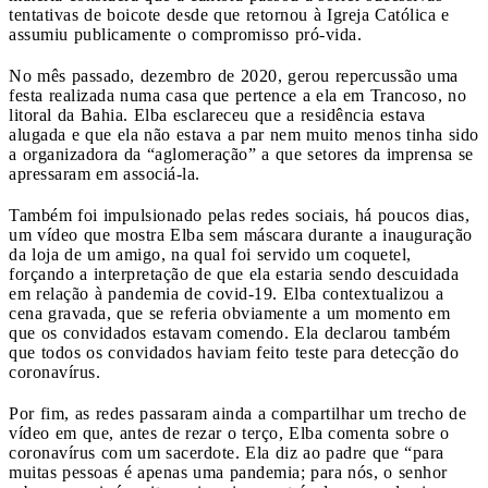
tentativas de boicote desde que retornou à Igreja Católica e
assumiu publicamente o compromisso pró-vida.
No mês passado, dezembro de 2020, gerou repercussão uma
festa realizada numa casa que pertence a ela em Trancoso, no
litoral da Bahia. Elba esclareceu que a residência estava
alugada e que ela não estava a par nem muito menos tinha sido
a organizadora da “aglomeração” a que setores da imprensa se
apressaram em associá-la.
Também foi impulsionado pelas redes sociais, há poucos dias,
um vídeo que mostra Elba sem máscara durante a inauguração
da loja de um amigo, na qual foi servido um coquetel,
forçando a interpretação de que ela estaria sendo descuidada
em relação à pandemia de covid-19. Elba contextualizou a
cena gravada, que se referia obviamente a um momento em
que os convidados estavam comendo. Ela declarou também
que todos os convidados haviam feito teste para detecção do
coronavírus.
Por fim, as redes passaram ainda a compartilhar um trecho de
vídeo em que, antes de rezar o terço, Elba comenta sobre o
coronavírus com um sacerdote. Ela diz ao padre que “para
muitas pessoas é apenas uma pandemia; para nós, o senhor