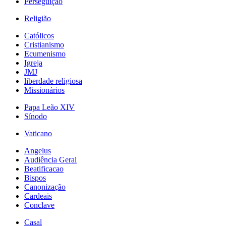
Perseguição
Religião
Católicos
Cristianismo
Ecumenismo
Igreja
JMJ
liberdade religiosa
Missionários
Papa Leão XIV
Sínodo
Vaticano
Angelus
Audiência Geral
Beatificacao
Bispos
Canonização
Cardeais
Conclave
Casal