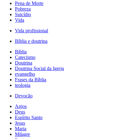
Pena de Morte
Pobreza
Suicídio
Vida
Vida profissional
Bíblia e doutrina
Bíblia
Catecismo
Doutrina
Doutrina Social da Igreja
evangelho
Frases da Bíblia
teologia
Devoção
Anjos
Deus
Espírito Santo
Jesus
Maria
Milagre