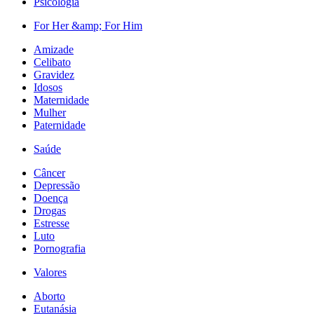
Psicologia
For Her &amp; For Him
Amizade
Celibato
Gravidez
Idosos
Maternidade
Mulher
Paternidade
Saúde
Câncer
Depressão
Doença
Drogas
Estresse
Luto
Pornografia
Valores
Aborto
Eutanásia