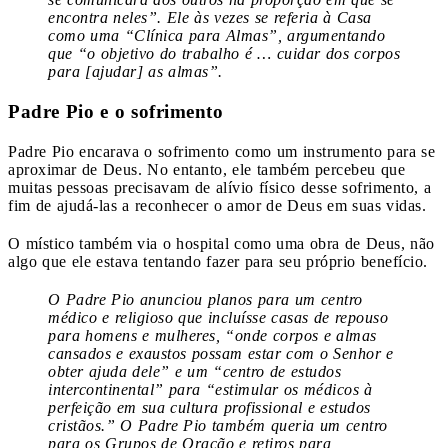
encontra neles”. Ele às vezes se referia à Casa
como uma “Clínica para Almas”, argumentando
que “o objetivo do trabalho é … cuidar dos corpos
para [ajudar] as almas”.
Padre Pio e o sofrimento
Padre Pio encarava o sofrimento como um instrumento para se
aproximar de Deus. No entanto, ele também percebeu que
muitas pessoas precisavam de alívio físico desse sofrimento, a
fim de ajudá-las a reconhecer o amor de Deus em suas vidas.
O místico também via o hospital como uma obra de Deus, não
algo que ele estava tentando fazer para seu próprio benefício.
O Padre Pio anunciou planos para um centro
médico e religioso que incluísse casas de repouso
para homens e mulheres, “onde corpos e almas
cansados ​​e exaustos possam estar com o Senhor e
obter ajuda dele” e um “centro de estudos
intercontinental” para “estimular os médicos à
perfeição em sua cultura profissional e estudos
cristãos.” O Padre Pio também queria um centro
para os Grupos de Oração e retiros para