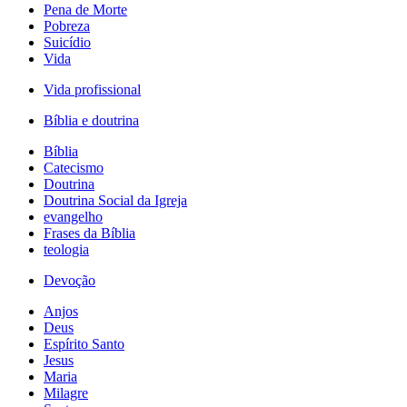
Pena de Morte
Pobreza
Suicídio
Vida
Vida profissional
Bíblia e doutrina
Bíblia
Catecismo
Doutrina
Doutrina Social da Igreja
evangelho
Frases da Bíblia
teologia
Devoção
Anjos
Deus
Espírito Santo
Jesus
Maria
Milagre