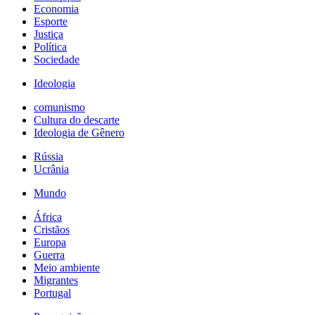
Economia
Esporte
Justiça
Política
Sociedade
Ideologia
comunismo
Cultura do descarte
Ideologia de Gênero
Rússia
Ucrânia
Mundo
África
Cristãos
Europa
Guerra
Meio ambiente
Migrantes
Portugal