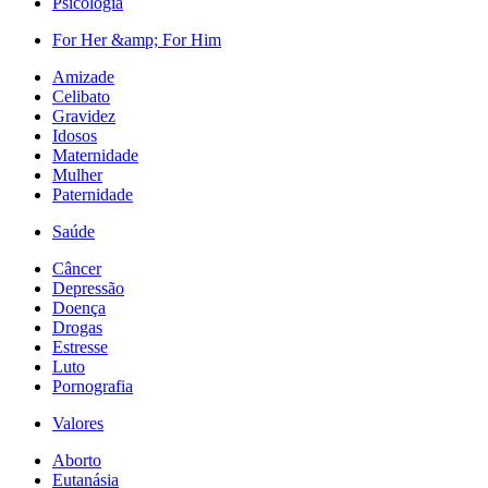
Psicologia
For Her &amp; For Him
Amizade
Celibato
Gravidez
Idosos
Maternidade
Mulher
Paternidade
Saúde
Câncer
Depressão
Doença
Drogas
Estresse
Luto
Pornografia
Valores
Aborto
Eutanásia