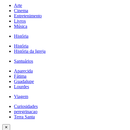
Arte
Cinema
Entretenimento
Livros
Música
História
História
História da Igreja
Santuários
Aparecida
Fátima
Guadalupe
Lourdes
Viagem
Curiosidades
peregrinacao
Terra Santa
✕