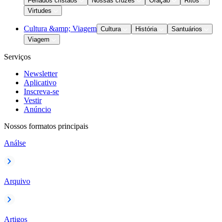
Feriados cristãos
Nossas cruzes
Oração
Ritos
Virtudes
Cultura &amp; Viagem
Cultura
História
Santuários
Viagem
Serviços
Newsletter
Aplicativo
Inscreva-se
Vestir
Anúncio
Nossos formatos principais
Análse
Arquivo
Artigos