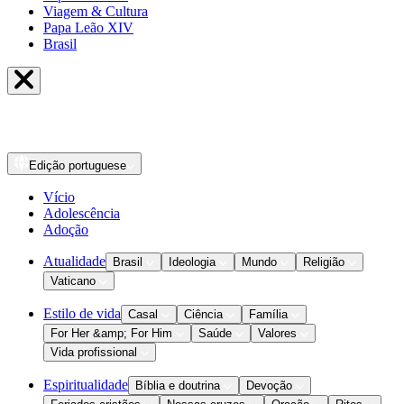
Viagem & Cultura
Papa Leão XIV
Brasil
Edição
portuguese
Vício
Adolescência
Adoção
Atualidade
Brasil
Ideologia
Mundo
Religião
Vaticano
Estilo de vida
Casal
Ciência
Família
For Her &amp; For Him
Saúde
Valores
Vida profissional
Espiritualidade
Bíblia e doutrina
Devoção