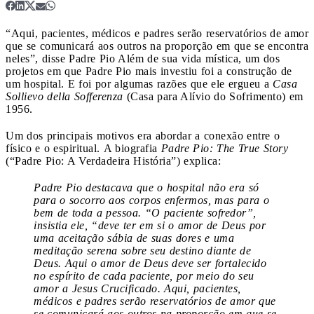
“Aqui, pacientes, médicos e padres serão reservatórios de amor
que se comunicará aos outros na proporção em que se encontra
neles”, disse Padre Pio
Além de sua vida mística, um dos
projetos em que Padre Pio mais investiu foi a construção de
um hospital. E foi por algumas razões que ele ergueu a
Casa
Sollievo della Sofferenza
(Casa para Alívio do Sofrimento) em
1956.
Um dos principais motivos era abordar a conexão entre o
físico e o espiritual. A biografia
Padre Pio: The True Story
(“Padre Pio: A Verdadeira História”) explica:
Padre Pio destacava que o hospital não era só
para o socorro aos corpos enfermos, mas para o
bem de toda a pessoa. “O paciente sofredor”,
insistia ele, “deve ter em si o amor de Deus por
uma aceitação sábia de suas dores e uma
meditação serena sobre seu destino diante de
Deus. Aqui o amor de Deus deve ser fortalecido
no espírito de cada paciente, por meio do seu
amor a Jesus Crucificado. Aqui, pacientes,
médicos e padres serão reservatórios de amor que
se comunicará aos outros na proporção em que se