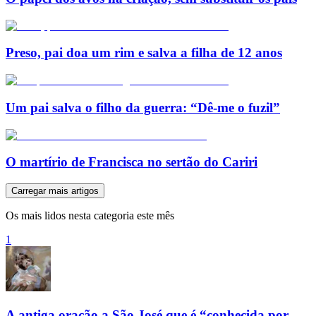
Preso, pai doa um rim e salva a filha de 12 anos
Um pai salva o filho da guerra: “Dê-me o fuzil”
O martírio de Francisca no sertão do Cariri
Carregar mais artigos
Os mais lidos nesta categoria este mês
1
A antiga oração a São José que é “conhecida por