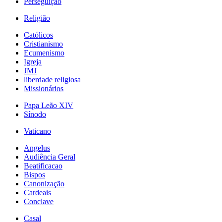
Perseguição
Religião
Católicos
Cristianismo
Ecumenismo
Igreja
JMJ
liberdade religiosa
Missionários
Papa Leão XIV
Sínodo
Vaticano
Angelus
Audiência Geral
Beatificacao
Bispos
Canonização
Cardeais
Conclave
Casal