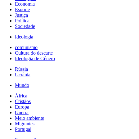
Economia
Esporte
Justiça
Política
Sociedade
Ideologia
comunismo
Cultura do descarte
Ideologia de Gênero
Rússia
Ucrânia
Mundo
África
Cristãos
Europa
Guerra
Meio ambiente
Migrantes
Portugal