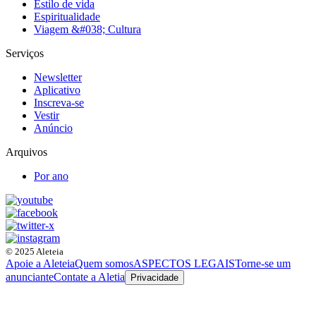
Estilo de vida
Espiritualidade
Viagem &#038; Cultura
Serviços
Newsletter
Aplicativo
Inscreva-se
Vestir
Anúncio
Arquivos
Por ano
© 2025 Aleteia
Apoie a Aleteia
Quem somos
ASPECTOS LEGAIS
Torne-se um
anunciante
Contate a Aletia
Privacidade