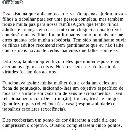
Esse sistema que aplicamos em casa não apenas ajudou nossos
filhos a trabalhar para ser uma pessoa completa, mas também
trouxe muita paz para nossa família
Agora que tenho filhos
adultos e crianças em casa, sinto que cheguei a uma terrível
conclusão: meus filhos foram formados tanto ou mais por meus
erros quanto pela minha sabedoria. Tem sido humilhante ouvir
os filhos adultos recomendarem gentilmente que eu não falhe
com os mais novos de certas maneiras que falhei com eles.
Dito isso, também aprendi com eles que minha esposa e eu
acertamos algumas coisas. Nosso sistema de pontuação das
virtudes foi um dos acertos.
Funcionava assim: minha mulher deu a cada um deles um
ficha de pontuação, indicando-lhes um objetivo específico de
mostrar a virtude em cada um de seus relacionamentos – seu
relacionamento com Deus (oração); irmãos, irmãs e amigos
(gentileza); pais (obediência); a casa (responsabilidade) e
trabalhos escolares (excelência).
Eles receberiam um ponto de cor diferente a cada dia que
cumprissem o objetivo. Quando completassem cinco pontos,