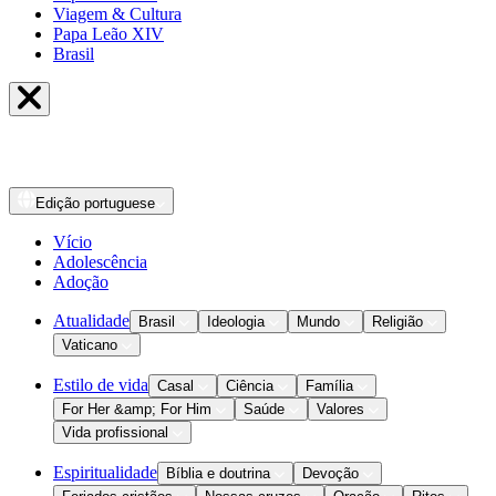
Viagem & Cultura
Papa Leão XIV
Brasil
Edição
portuguese
Vício
Adolescência
Adoção
Atualidade
Brasil
Ideologia
Mundo
Religião
Vaticano
Estilo de vida
Casal
Ciência
Família
For Her &amp; For Him
Saúde
Valores
Vida profissional
Espiritualidade
Bíblia e doutrina
Devoção