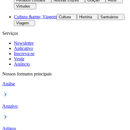
Feriados cristãos
Nossas cruzes
Oração
Ritos
Virtudes
Cultura &amp; Viagem
Cultura
História
Santuários
Viagem
Serviços
Newsletter
Aplicativo
Inscreva-se
Vestir
Anúncio
Nossos formatos principais
Análse
Arquivo
Artigos