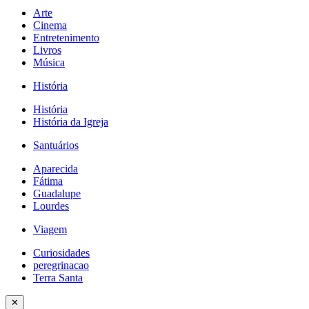
Arte
Cinema
Entretenimento
Livros
Música
História
História
História da Igreja
Santuários
Aparecida
Fátima
Guadalupe
Lourdes
Viagem
Curiosidades
peregrinacao
Terra Santa
✕