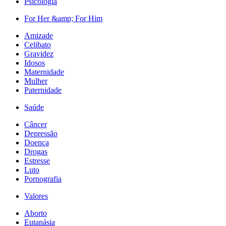
Psicologia
For Her &amp; For Him
Amizade
Celibato
Gravidez
Idosos
Maternidade
Mulher
Paternidade
Saúde
Câncer
Depressão
Doença
Drogas
Estresse
Luto
Pornografia
Valores
Aborto
Eutanásia