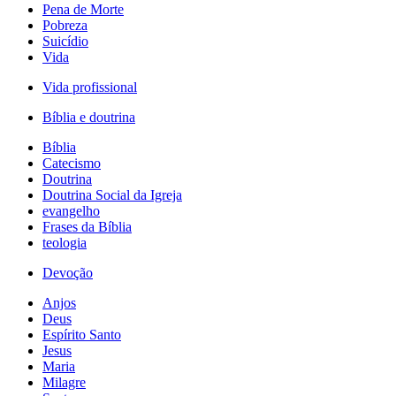
Pena de Morte
Pobreza
Suicídio
Vida
Vida profissional
Bíblia e doutrina
Bíblia
Catecismo
Doutrina
Doutrina Social da Igreja
evangelho
Frases da Bíblia
teologia
Devoção
Anjos
Deus
Espírito Santo
Jesus
Maria
Milagre