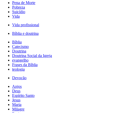
Pena de Morte
Pobreza
Suicídio
Vida
Vida profissional
Bíblia e doutrina
Bíblia
Catecismo
Doutrina
Doutrina Social da Igreja
evangelho
Frases da Bíblia
teologia
Devoção
Anjos
Deus
Espírito Santo
Jesus
Maria
Milagre