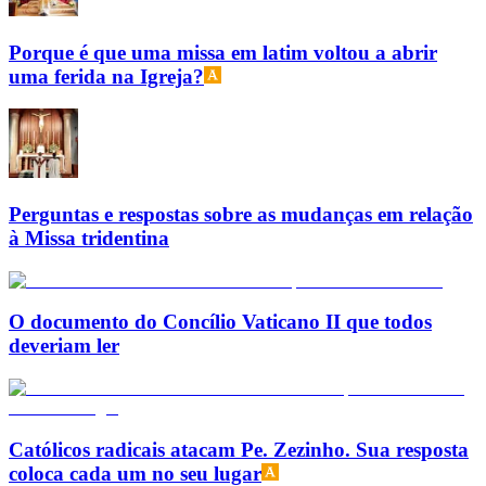
Porque é que uma missa em latim voltou a abrir
uma ferida na Igreja?
Perguntas e respostas sobre as mudanças em relação
à Missa tridentina
O documento do Concílio Vaticano II que todos
deveriam ler
Católicos radicais atacam Pe. Zezinho. Sua resposta
coloca cada um no seu lugar