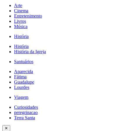
Arte
Cinema
Entretenimento
Livros
Música
História
História
História da Igreja
Santuários
Aparecida
Fátima
Guadalupe
Lourdes
Viagem
Curiosidades
peregrinacao
Terra Santa
✕