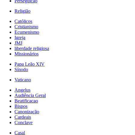
Perseguição
Religião
Católicos
Cristianismo
Ecumenismo
Igreja
JMJ
liberdade religiosa
Missionários
Papa Leão XIV
Sínodo
Vaticano
Angelus
Audiência Geral
Beatificacao
Bispos
Canonização
Cardeais
Conclave
Casal