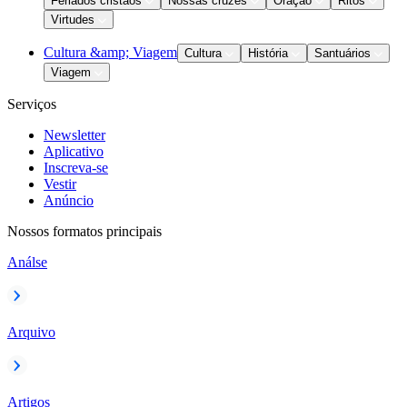
Feriados cristãos
Nossas cruzes
Oração
Ritos
Virtudes
Cultura &amp; Viagem
Cultura
História
Santuários
Viagem
Serviços
Newsletter
Aplicativo
Inscreva-se
Vestir
Anúncio
Nossos formatos principais
Análse
Arquivo
Artigos