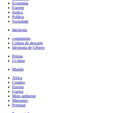
Economia
Esporte
Justiça
Política
Sociedade
Ideologia
comunismo
Cultura do descarte
Ideologia de Gênero
Rússia
Ucrânia
Mundo
África
Cristãos
Europa
Guerra
Meio ambiente
Migrantes
Portugal