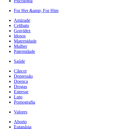
Psicologia
For Her &amp; For Him
Amizade
Celibato
Gravidez
Idosos
Maternidade
Mulher
Paternidade
Saúde
Câncer
Depressão
Doença
Drogas
Estresse
Luto
Pornografia
Valores
Aborto
Eutanásia