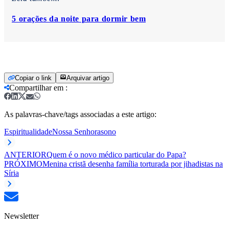
5 orações da noite para dormir bem
Copiar o link
Arquivar artigo
Compartilhar em
:
As palavras-chave/tags associadas a este artigo:
Espiritualidade
Nossa Senhora
sono
ANTERIOR
Quem é o novo médico particular do Papa?
PRÓXIMO
Menina cristã desenha família torturada por jihadistas na
Síria
Newsletter