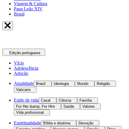
Viagem & Cultura
Papa Leão XIV
Brasil
Edição
portuguese
Vício
Adolescência
Adoção
Atualidade
Brasil
Ideologia
Mundo
Religião
Vaticano
Estilo de vida
Casal
Ciência
Família
For Her &amp; For Him
Saúde
Valores
Vida profissional
Espiritualidade
Bíblia e doutrina
Devoção