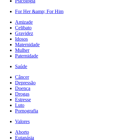
Psicologia
For Her &amp; For Him
Amizade
Celibato
Gravidez
Idosos
Maternidade
Mulher
Paternidade
Saúde
Câncer
Depressão
Doença
Drogas
Estresse
Luto
Pornografia
Valores
Aborto
Eutanásia