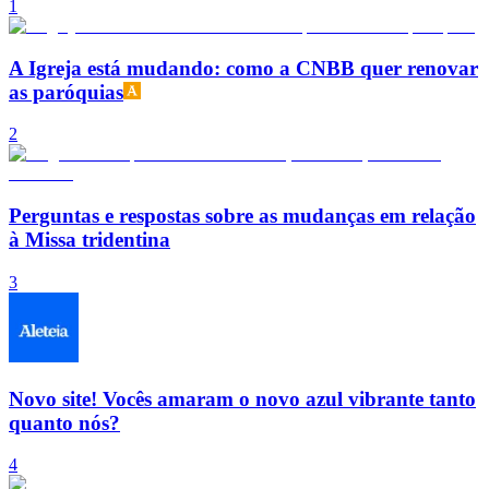
1
A Igreja está mudando: como a CNBB quer renovar
as paróquias
2
Perguntas e respostas sobre as mudanças em relação
à Missa tridentina
3
Novo site! Vocês amaram o novo azul vibrante tanto
quanto nós?
4