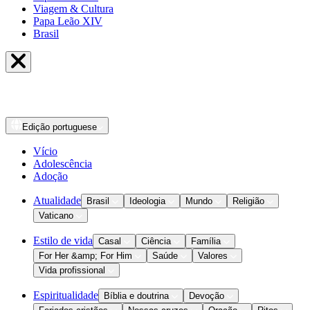
Viagem & Cultura
Papa Leão XIV
Brasil
Edição
portuguese
Vício
Adolescência
Adoção
Atualidade
Brasil
Ideologia
Mundo
Religião
Vaticano
Estilo de vida
Casal
Ciência
Família
For Her &amp; For Him
Saúde
Valores
Vida profissional
Espiritualidade
Bíblia e doutrina
Devoção