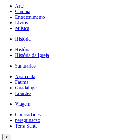
Arte
Cinema
Entretenimento
Livros
Música
História
História
História da Igreja
Santuários
Aparecida
Fátima
Guadalupe
Lourdes
Viagem
Curiosidades
peregrinacao
Terra Santa
✕