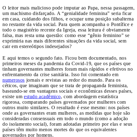
O leitor mais malicioso pode imputar ao Papa, nessa passagem,
um machismo disfarçado. A “genialidade feminina” seria ficar
em casa, cuidando dos filhos, e ocupar uma posição subalterna
no restante da vida social. Para quem acompanha o Pontífice e
todo o magistério recente da Igreja, essa leitura é obviamente
falsa, mas resta uma questão: como esse “gênio feminino” se
exprimiria nas mais diferentes situações da vida social, sem
cair em estereótipos indesejados?
E aqui temos o segundo fato. Ficou bem documentado, nos
primeiros meses da pandemia da Covid-19, que os países que
tinham governantes mulheres foram mais rápidos e efetivos no
enfrentamento da crise sanitária. Isso foi comentado em
numerosos
jornais e revistas ao redor do mundo. Para os
céticos, que imaginam que se trata de propaganda feminista,
baseando-se em vantagens sociais e econômicas desses países,
existe um
estudo acadêmico
, com abordagem estatística
rigorosa, comparando países governados por mulheres com
outros muito similares. O resultado é esse mesmo: nos países
onde as governantes eram mulheres, as medidas que hoje são
consideradas consensuais em todo o mundo (como a adoção
do isolamento social), foram adotadas primeiro por elas e seus
países têm muito menos mortes do que os equivalentes
governados por homens.