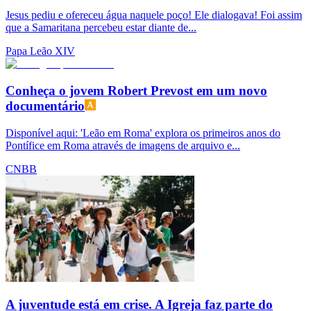
Jesus pediu e ofereceu água naquele poço! Ele dialogava! Foi assim
que a Samaritana percebeu estar diante de...
Papa Leão XIV
Conheça o jovem Robert Prevost em um novo
documentário
Disponível aqui: 'Leão em Roma' explora os primeiros anos do
Pontífice em Roma através de imagens de arquivo e...
CNBB
A juventude está em crise. A Igreja faz parte do