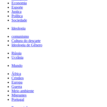
Economia
Esporte
Justiça
Política
Sociedade
Ideologia
comunismo
Cultura do descarte
Ideologia de Gênero
Rússia
Ucrânia
Mundo
África
Cristãos
Europa
Guerra
Meio ambiente
Migrantes
Portugal