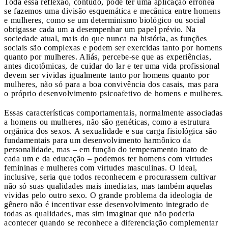
Toda essa reflexão, contudo, pode ter uma aplicação errônea
se fazemos uma divisão esquemática e mecânica entre homens
e mulheres, como se um determinismo biológico ou social
obrigasse cada um a desempenhar um papel prévio. Na
sociedade atual, mais do que nunca na história, as funções
sociais são complexas e podem ser exercidas tanto por homens
quanto por mulheres. Aliás, percebe-se que as experiências,
antes dicotômicas, de cuidar do lar e ter uma vida profissional
devem ser vividas igualmente tanto por homens quanto por
mulheres, não só para a boa convivência dos casais, mas para
o próprio desenvolvimento psicoafetivo de homens e mulheres.
Essas características comportamentais, normalmente associadas
a homens ou mulheres, não são genéticas, como a estrutura
orgânica dos sexos. A sexualidade e sua carga fisiológica são
fundamentais para um desenvolvimento harmônico da
personalidade, mas – em função do temperamento inato de
cada um e da educação – podemos ter homens com virtudes
femininas e mulheres com virtudes masculinas. O ideal,
inclusive, seria que todos reconhecem e procurassem cultivar
não só suas qualidades mais imediatas, mas também aquelas
vividas pelo outro sexo. O grande problema da ideologia de
gênero não é incentivar esse desenvolvimento integrado de
todas as qualidades, mas sim imaginar que não poderia
acontecer quando se reconhece a diferenciação complementar