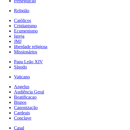
Perseguição
Religião
Católicos
Cristianismo
Ecumenismo
Igreja
JMJ
liberdade religiosa
Missionários
Papa Leão XIV
Sínodo
Vaticano
Angelus
Audiência Geral
Beatificacao
Bispos
Canonização
Cardeais
Conclave
Casal