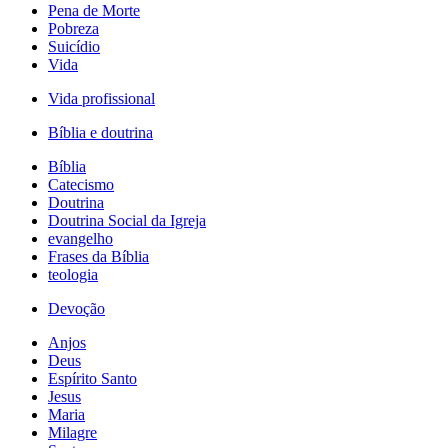
Pena de Morte
Pobreza
Suicídio
Vida
Vida profissional
Bíblia e doutrina
Bíblia
Catecismo
Doutrina
Doutrina Social da Igreja
evangelho
Frases da Bíblia
teologia
Devoção
Anjos
Deus
Espírito Santo
Jesus
Maria
Milagre