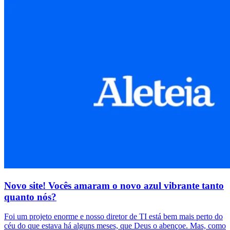
Novo site! Vocês amaram o novo azul vibrante tanto
quanto nós?
Foi um projeto enorme e nosso diretor de TI está bem mais perto do
céu do que estava há alguns meses, que Deus o abençoe. Mas, como