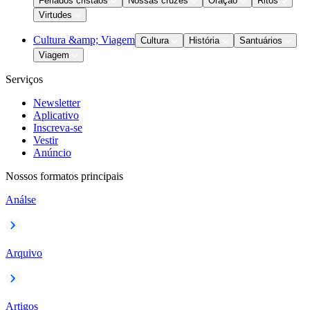
Feriados cristãos
Nossas cruzes
Oração
Ritos
Virtudes
Cultura &amp; Viagem
Cultura
História
Santuários
Viagem
Serviços
Newsletter
Aplicativo
Inscreva-se
Vestir
Anúncio
Nossos formatos principais
Análse
Arquivo
Artigos