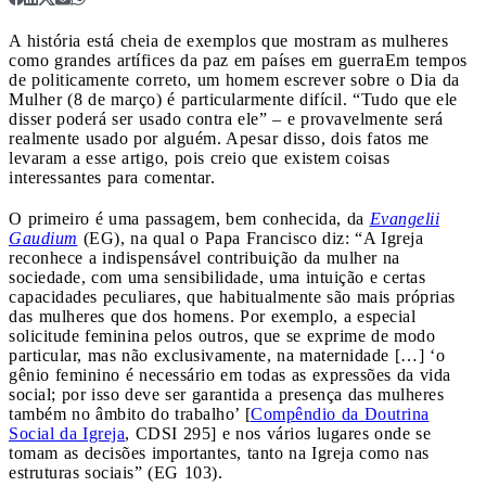
A história está cheia de exemplos que mostram as mulheres
como grandes artífices da paz em países em guerra
Em tempos
de politicamente correto, um homem escrever sobre o Dia da
Mulher (8 de março) é particularmente difícil. “Tudo que ele
disser poderá ser usado contra ele” – e provavelmente será
realmente usado por alguém. Apesar disso, dois fatos me
levaram a esse artigo, pois creio que existem coisas
interessantes para comentar.
O primeiro é uma passagem, bem conhecida, da
Evangelii
Gaudium
(EG), na qual o Papa Francisco diz: “A Igreja
reconhece a indispensável contribuição da mulher na
sociedade, com uma sensibilidade, uma intuição e certas
capacidades peculiares, que habitualmente são mais próprias
das mulheres que dos homens. Por exemplo, a especial
solicitude feminina pelos outros, que se exprime de modo
particular, mas não exclusivamente, na maternidade […] ‘o
gênio feminino é necessário em todas as expressões da vida
social; por isso deve ser garantida a presença das mulheres
também no âmbito do trabalho’ [
Compêndio da Doutrina
Social da Igreja
, CDSI 295] e nos vários lugares onde se
tomam as decisões importantes, tanto na Igreja como nas
estruturas sociais” (EG 103).