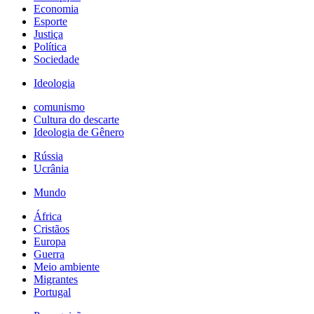
Economia
Esporte
Justiça
Política
Sociedade
Ideologia
comunismo
Cultura do descarte
Ideologia de Gênero
Rússia
Ucrânia
Mundo
África
Cristãos
Europa
Guerra
Meio ambiente
Migrantes
Portugal