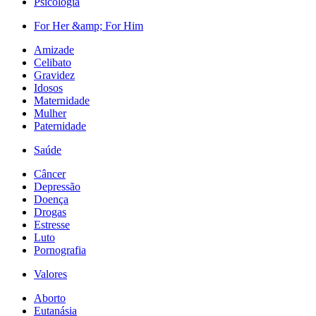
Psicologia
For Her &amp; For Him
Amizade
Celibato
Gravidez
Idosos
Maternidade
Mulher
Paternidade
Saúde
Câncer
Depressão
Doença
Drogas
Estresse
Luto
Pornografia
Valores
Aborto
Eutanásia