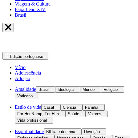
Viagem & Cultura
Papa Leão XIV
Brasil
Edição
portuguese
Vício
Adolescência
Adoção
Atualidade
Brasil
Ideologia
Mundo
Religião
Vaticano
Estilo de vida
Casal
Ciência
Família
For Her &amp; For Him
Saúde
Valores
Vida profissional
Espiritualidade
Bíblia e doutrina
Devoção