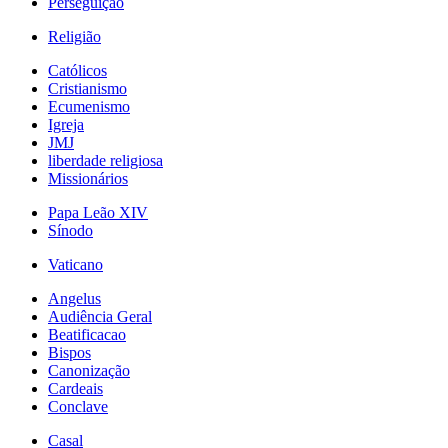
Perseguição
Religião
Católicos
Cristianismo
Ecumenismo
Igreja
JMJ
liberdade religiosa
Missionários
Papa Leão XIV
Sínodo
Vaticano
Angelus
Audiência Geral
Beatificacao
Bispos
Canonização
Cardeais
Conclave
Casal