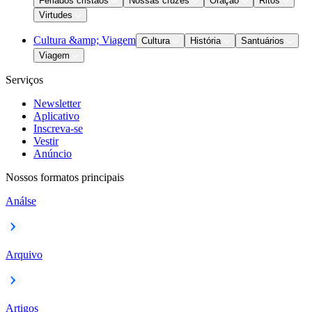
Feriados cristãos
Nossas cruzes
Oração
Ritos
Virtudes
Cultura &amp; Viagem
Cultura
História
Santuários
Viagem
Serviços
Newsletter
Aplicativo
Inscreva-se
Vestir
Anúncio
Nossos formatos principais
Análse
Arquivo
Artigos