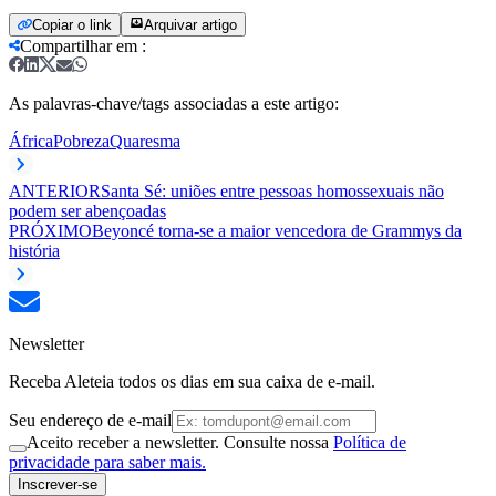
Copiar o link
Arquivar artigo
Compartilhar em
:
As palavras-chave/tags associadas a este artigo:
África
Pobreza
Quaresma
ANTERIOR
Santa Sé: uniões entre pessoas homossexuais não
podem ser abençoadas
PRÓXIMO
Beyoncé torna-se a maior vencedora de Grammys da
história
Newsletter
Receba Aleteia todos os dias em sua caixa de e-mail.
Seu endereço de e-mail
Aceito receber a newsletter. Consulte nossa
Política de
privacidade para saber mais.
Inscrever-se