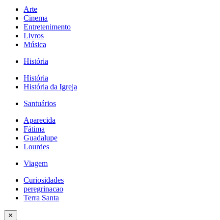
Arte
Cinema
Entretenimento
Livros
Música
História
História
História da Igreja
Santuários
Aparecida
Fátima
Guadalupe
Lourdes
Viagem
Curiosidades
peregrinacao
Terra Santa
✕