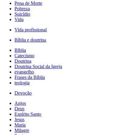
Pena de Morte
Pobreza
Suicídio
Vida
Vida profissional
Bíblia e doutrina
Bíblia
Catecismo
Doutrina
Doutrina Social da Igreja
evangelho
Frases da Bíblia
teologia
Devoção
Anjos
Deus
Espírito Santo
Jesus
Maria
Milagre