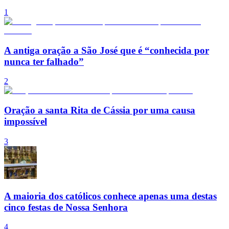
1
A antiga oração a São José que é “conhecida por
nunca ter falhado”
2
Oração a santa Rita de Cássia por uma causa
impossível
3
A maioria dos católicos conhece apenas uma destas
cinco festas de Nossa Senhora
4