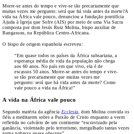
Morre-se antes do tempo e vive-se tão precariamente que
muitas vezes me pergunto: será que há vida antes da morte?
A
vida na África vale pouco, denunciou a fundação pontifícia
Ajuda à Igreja que Sofre (AIS) por meio de uma Via Sacra
composta por dom Jesús Ruiz Molina, bispo auxiliar de
Bangassou, na República Centro-Africana.
O bispo de origem espanhola escreveu:
“Em quase todos os países da África subsariana, a
esperança média de vida da população não chega
aos 60 anos. No país em que vivo, ela é de
escassos 50 anos. Morre-se antes do tempo e vive-
se tão precariamente que muitas vezes me
pergunto: será que há vida antes da morte? Como
vale pouco a vida na África!”
A vida na África vale pouco
Segundo matéria da agência
Ecclesia
, dom Molina convida os
fiéis a meditarem sobre a Paixão de Cristo enquanto a veem
refletida no calvário de um continente “escravizado pela
ganância, violentado pelo terrorismo, mergulhado tantas vezes
numa pobreza quase obscena”.