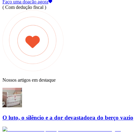
Faço uma doação agora
( Com dedução fiscal )
Nossos artigos em destaque
O luto, o silêncio e a dor devastadora do berço vazio