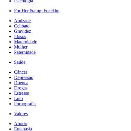
Psicologia
For Her &amp; For Him
Amizade
Celibato
Gravidez
Idosos
Maternidade
Mulher
Paternidade
Saúde
Câncer
Depressão
Doença
Drogas
Estresse
Luto
Pornografia
Valores
Aborto
Eutanásia