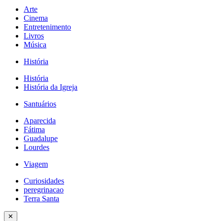
Arte
Cinema
Entretenimento
Livros
Música
História
História
História da Igreja
Santuários
Aparecida
Fátima
Guadalupe
Lourdes
Viagem
Curiosidades
peregrinacao
Terra Santa
✕