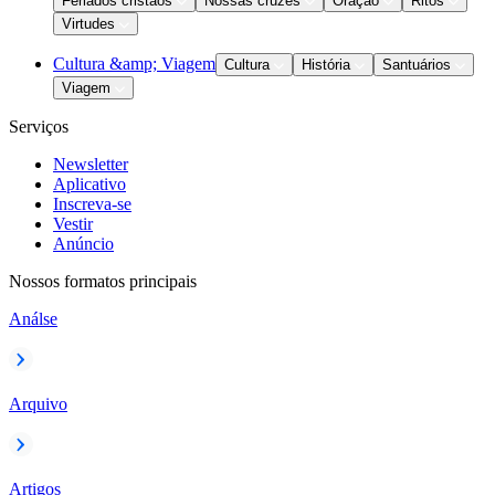
Feriados cristãos
Nossas cruzes
Oração
Ritos
Virtudes
Cultura &amp; Viagem
Cultura
História
Santuários
Viagem
Serviços
Newsletter
Aplicativo
Inscreva-se
Vestir
Anúncio
Nossos formatos principais
Análse
Arquivo
Artigos