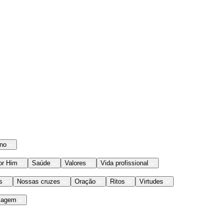
ano
or Him
Saúde
Valores
Vida profissional
s
Nossas cruzes
Oração
Ritos
Virtudes
iagem