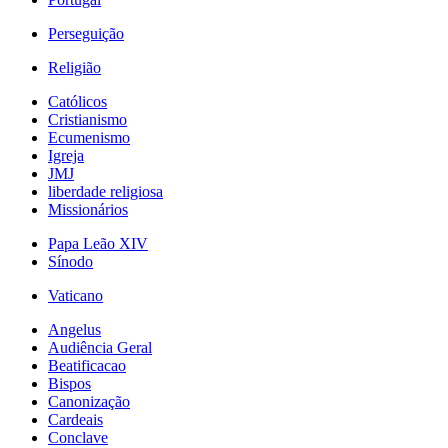
Perseguição
Religião
Católicos
Cristianismo
Ecumenismo
Igreja
JMJ
liberdade religiosa
Missionários
Papa Leão XIV
Sínodo
Vaticano
Angelus
Audiência Geral
Beatificacao
Bispos
Canonização
Cardeais
Conclave