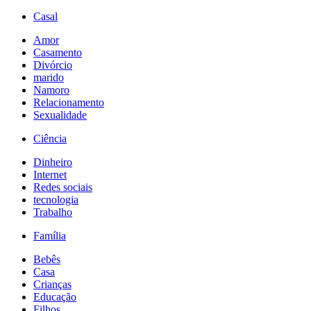
Casal
Amor
Casamento
Divórcio
marido
Namoro
Relacionamento
Sexualidade
Ciência
Dinheiro
Internet
Redes sociais
tecnologia
Trabalho
Família
Bebês
Casa
Crianças
Educação
Filhos