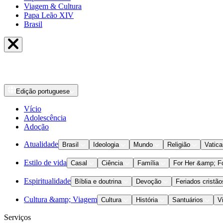
Viagem & Cultura
Papa Leão XIV
Brasil
Edição
portuguese
Vício
Adolescência
Adoção
Atualidade
Brasil
Ideologia
Mundo
Religião
Vatic
Estilo de vida
Casal
Ciência
Família
For Her &amp; F
Espiritualidade
Bíblia e doutrina
Devoção
Feriados cristão
Cultura &amp; Viagem
Cultura
História
Santuários
V
Serviços