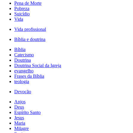
Pena de Morte
Pobreza
Suicídio
Vida
Vida profissional
Bíblia e doutrina
Bíblia
Catecismo
Doutrina
Doutrina Social da Igreja
evangelho
Frases da Bíblia
teologia
Devoção
Anjos
Deus
Espírito Santo
Jesus
Maria
Milagre