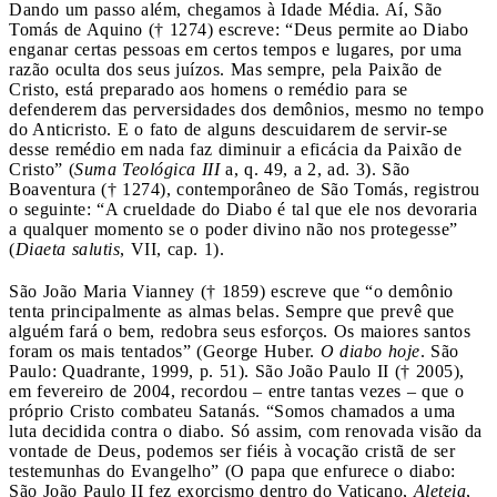
Dando um passo além, chegamos à Idade Média. Aí, São
Tomás de Aquino († 1274) escreve: “Deus permite ao Diabo
enganar certas pessoas em certos tempos e lugares, por uma
razão oculta dos seus juízos. Mas sempre, pela Paixão de
Cristo, está preparado aos homens o remédio para se
defenderem das perversidades dos demônios, mesmo no tempo
do Anticristo. E o fato de alguns descuidarem de servir-se
desse remédio em nada faz diminuir a eficácia da Paixão de
Cristo” (
Suma Teológica III
a, q. 49, a 2, ad. 3). São
Boaventura († 1274), contemporâneo de São Tomás, registrou
o seguinte: “A crueldade do Diabo é tal que ele nos devoraria
a qualquer momento se o poder divino não nos protegesse”
(
Diaeta salutis
, VII, cap. 1).
São João Maria Vianney († 1859) escreve que “o demônio
tenta principalmente as almas belas. Sempre que prevê que
alguém fará o bem, redobra seus esforços. Os maiores santos
foram os mais tentados” (George Huber.
O diabo hoje
. São
Paulo: Quadrante, 1999, p. 51). São João Paulo II († 2005),
em fevereiro de 2004, recordou – entre tantas vezes – que o
próprio Cristo combateu Satanás. “Somos chamados a uma
luta decidida contra o diabo. Só assim, com renovada visão da
vontade de Deus, podemos ser fiéis à vocação cristã de ser
testemunhas do Evangelho” (O papa que enfurece o diabo:
São João Paulo II fez exorcismo dentro do Vaticano,
Aleteia
,