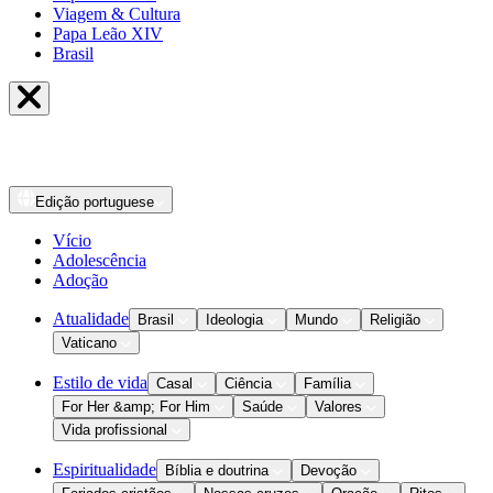
Viagem & Cultura
Papa Leão XIV
Brasil
Edição
portuguese
Vício
Adolescência
Adoção
Atualidade
Brasil
Ideologia
Mundo
Religião
Vaticano
Estilo de vida
Casal
Ciência
Família
For Her &amp; For Him
Saúde
Valores
Vida profissional
Espiritualidade
Bíblia e doutrina
Devoção