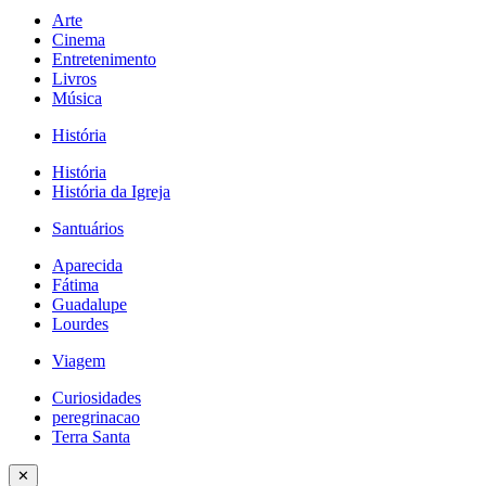
Arte
Cinema
Entretenimento
Livros
Música
História
História
História da Igreja
Santuários
Aparecida
Fátima
Guadalupe
Lourdes
Viagem
Curiosidades
peregrinacao
Terra Santa
✕