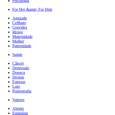
Psicologia
For Her &amp; For Him
Amizade
Celibato
Gravidez
Idosos
Maternidade
Mulher
Paternidade
Saúde
Câncer
Depressão
Doença
Drogas
Estresse
Luto
Pornografia
Valores
Aborto
Eutanásia