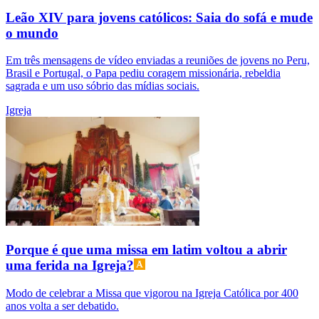
Leão XIV para jovens católicos: Saia do sofá e mude
o mundo
Em três mensagens de vídeo enviadas a reuniões de jovens no Peru,
Brasil e Portugal, o Papa pediu coragem missionária, rebeldia
sagrada e um uso sóbrio das mídias sociais.
Igreja
Porque é que uma missa em latim voltou a abrir
uma ferida na Igreja?
Modo de celebrar a Missa que vigorou na Igreja Católica por 400
anos volta a ser debatido.