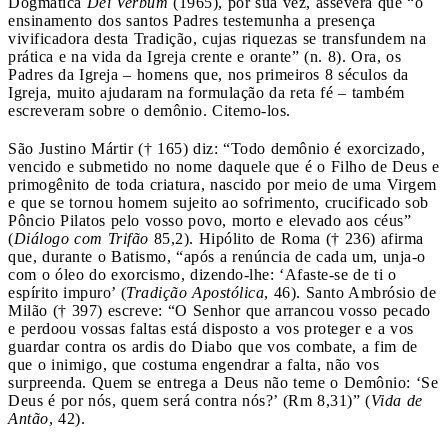
Dogmática
Dei Verbum
(1965), por sua vez, assevera que “o
ensinamento dos santos Padres testemunha a presença
vivificadora desta Tradição, cujas riquezas se transfundem na
prática e na vida da Igreja crente e orante” (n. 8). Ora, os
Padres da Igreja – homens que, nos primeiros 8 séculos da
Igreja, muito ajudaram na formulação da reta fé – também
escreveram sobre o demônio. Citemo-los.
São Justino Mártir († 165) diz: “Todo demônio é exorcizado,
vencido e submetido no nome daquele que é o Filho de Deus e
primogênito de toda criatura, nascido por meio de uma Virgem
e que se tornou homem sujeito ao sofrimento, crucificado sob
Pôncio Pilatos pelo vosso povo, morto e elevado aos céus”
(
Diálogo com Trifão
85,2). Hipólito de Roma († 236) afirma
que, durante o Batismo, “após a renúncia de cada um, unja-o
com o óleo do exorcismo, dizendo-lhe: ‘Afaste-se de ti o
espírito impuro’ (
Tradição Apostólica
, 46). Santo Ambrósio de
Milão († 397) escreve: “O Senhor que arrancou vosso pecado
e perdoou vossas faltas está disposto a vos proteger e a vos
guardar contra os ardis do Diabo que vos combate, a fim de
que o inimigo, que costuma engendrar a falta, não vos
surpreenda. Quem se entrega a Deus não teme o Demônio: ‘Se
Deus é por nós, quem será contra nós?’ (Rm 8,31)” (
Vida de
Antão
, 42).