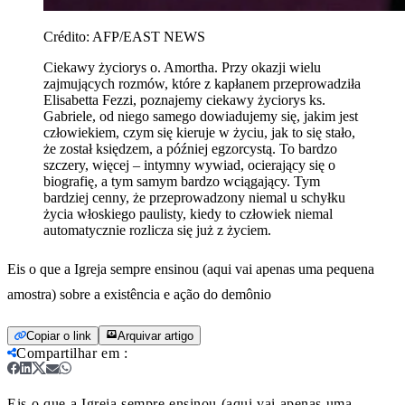
Crédito:
AFP/EAST NEWS
Ciekawy życiorys o. Amortha. Przy okazji wielu
zajmujących rozmów, które z kapłanem przeprowadziła
Elisabetta Fezzi, poznajemy ciekawy życiorys ks.
Gabriele, od niego samego dowiadujemy się, jakim jest
człowiekiem, czym się kieruje w życiu, jak to się stało,
że został księdzem, a później egzorcystą. To bardzo
szczery, więcej – intymny wywiad, ocierający się o
biografię, a tym samym bardzo wciągający. Tym
bardziej cenny, że przeprowadzony niemal u schyłku
życia włoskiego paulisty, kiedy to człowiek niemal
automatycznie rozlicza się już z życiem.
Eis o que a Igreja sempre ensinou (aqui vai apenas uma pequena
amostra) sobre a existência e ação do demônio
Copiar o link
Arquivar artigo
Compartilhar em
:
Eis o que a Igreja sempre ensinou (aqui vai apenas uma