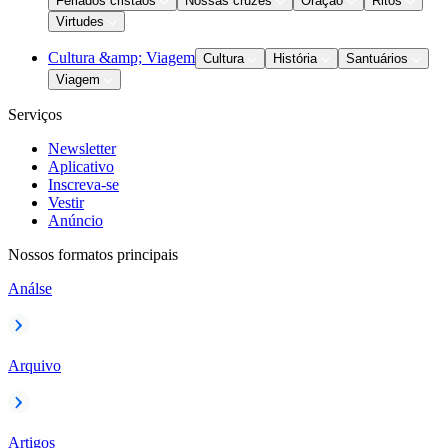
Feriados cristãos
Nossas cruzes
Oração
Ritos
Virtudes
Cultura &amp; Viagem
Cultura
História
Santuários
Viagem
Serviços
Newsletter
Aplicativo
Inscreva-se
Vestir
Anúncio
Nossos formatos principais
Análse
Arquivo
Artigos