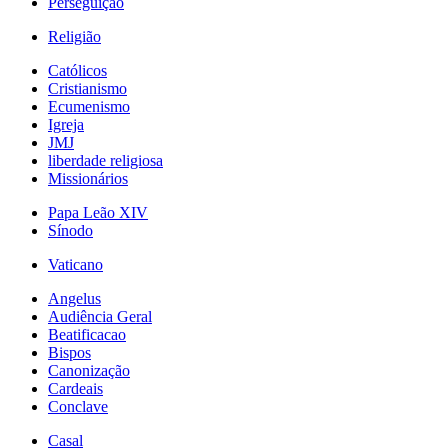
Perseguição
Religião
Católicos
Cristianismo
Ecumenismo
Igreja
JMJ
liberdade religiosa
Missionários
Papa Leão XIV
Sínodo
Vaticano
Angelus
Audiência Geral
Beatificacao
Bispos
Canonização
Cardeais
Conclave
Casal