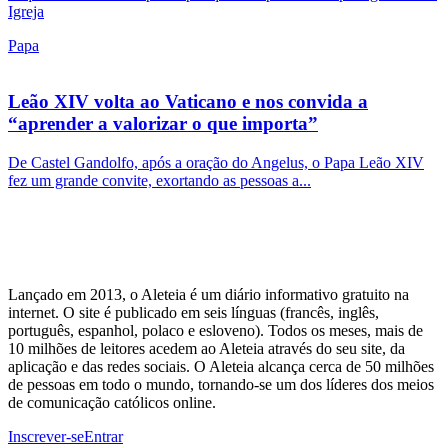
Igreja
Papa
Leão XIV volta ao Vaticano e nos convida a
“aprender a valorizar o que importa”
De Castel Gandolfo, após a oração do Angelus, o Papa Leão XIV
fez um grande convite, exortando as pessoas a...
Lançado em 2013, o Aleteia é um diário informativo gratuito na
internet. O site é publicado em seis línguas (francês, inglês,
português, espanhol, polaco e esloveno). Todos os meses, mais de
10 milhões de leitores acedem ao Aleteia através do seu site, da
aplicação e das redes sociais. O Aleteia alcança cerca de 50 milhões
de pessoas em todo o mundo, tornando-se um dos líderes dos meios
de comunicação católicos online.
Inscrever-se
Entrar