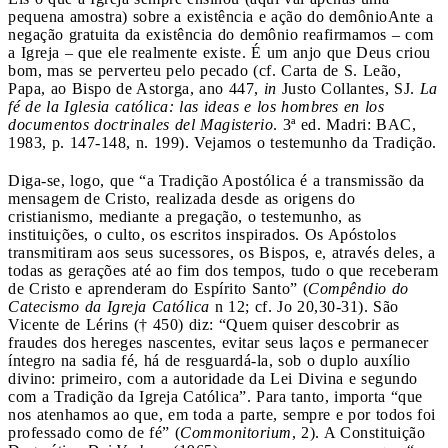
pequena amostra) sobre a existência e ação do demônio
Ante a
negação gratuita da existência do demônio reafirmamos – com
a Igreja – que ele realmente existe. É um anjo que Deus criou
bom, mas se perverteu pelo pecado (cf. Carta de S. Leão,
Papa, ao Bispo de Astorga, ano 447,
in
Justo Collantes, SJ.
La
fé de la Iglesia católica: las ideas e los hombres en los
documentos doctrinales del Magisterio
. 3ª ed. Madri: BAC,
1983, p. 147-148, n. 199). Vejamos o testemunho da Tradição.
Diga-se, logo, que “a Tradição Apostólica é a transmissão da
mensagem de Cristo, realizada desde as origens do
cristianismo, mediante a pregação, o testemunho, as
instituições, o culto, os escritos inspirados. Os Apóstolos
transmitiram aos seus sucessores, os Bispos, e, através deles, a
todas as gerações até ao fim dos tempos, tudo o que receberam
de Cristo e aprenderam do Espírito Santo” (
Compêndio do
Catecismo da Igreja Católica
n 12; cf. Jo 20,30-31). São
Vicente de Lérins († 450) diz: “Quem quiser descobrir as
fraudes dos hereges nascentes, evitar seus laços e permanecer
íntegro na sadia fé, há de resguardá-la, sob o duplo auxílio
divino: primeiro, com a autoridade da Lei Divina e segundo
com a Tradição da Igreja Católica”. Para tanto, importa “que
nos atenhamos ao que, em toda a parte, sempre e por todos foi
professado como de fé” (
Commonitorium
, 2). A Constituição