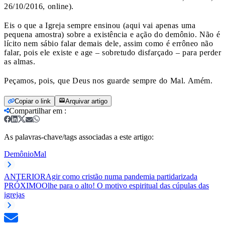
26/10/2016, online).
Eis o que a Igreja sempre ensinou (aqui vai apenas uma
pequena amostra) sobre a existência e ação do demônio. Não é
lícito nem sábio falar demais dele, assim como é errôneo não
falar, pois ele existe e age – sobretudo disfarçado – para perder
as almas.
Peçamos, pois, que Deus nos guarde sempre do Mal. Amém.
Copiar o link
Arquivar artigo
Compartilhar em
:
As palavras-chave/tags associadas a este artigo:
Demônio
Mal
ANTERIOR
Agir como cristão numa pandemia partidarizada
PRÓXIMO
Olhe para o alto! O motivo espiritual das cúpulas das
igrejas