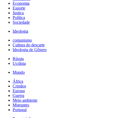
Economia
Esporte
Justiça
Política
Sociedade
Ideologia
comunismo
Cultura do descarte
Ideologia de Gênero
Rússia
Ucrânia
Mundo
África
Cristãos
Europa
Guerra
Meio ambiente
Migrantes
Portugal