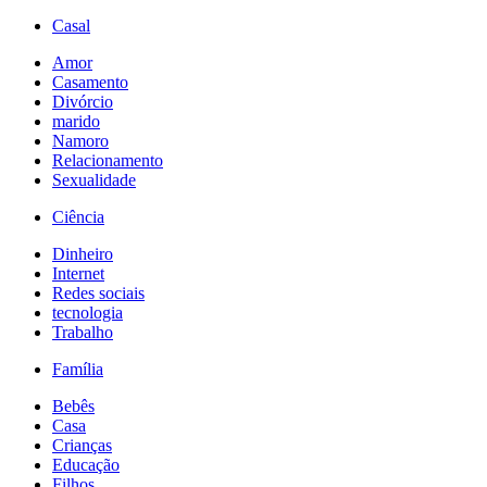
Casal
Amor
Casamento
Divórcio
marido
Namoro
Relacionamento
Sexualidade
Ciência
Dinheiro
Internet
Redes sociais
tecnologia
Trabalho
Família
Bebês
Casa
Crianças
Educação
Filhos