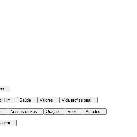
ano
or Him
Saúde
Valores
Vida profissional
s
Nossas cruzes
Oração
Ritos
Virtudes
iagem