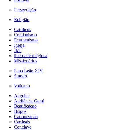
Perseguição
Religião
Católicos
Cristianismo
Ecumenismo
Igreja
JMJ
liberdade religiosa
Missionários
Papa Leão XIV
Sínodo
Vaticano
Angelus
Audiência Geral
Beatificacao
Bispos
Canonização
Cardeais
Conclave