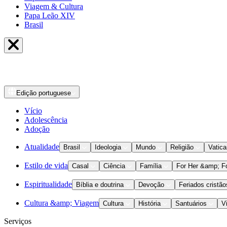
Viagem & Cultura
Papa Leão XIV
Brasil
Edição
portuguese
Vício
Adolescência
Adoção
Atualidade
Brasil
Ideologia
Mundo
Religião
Vatic
Estilo de vida
Casal
Ciência
Família
For Her &amp; F
Espiritualidade
Bíblia e doutrina
Devoção
Feriados cristão
Cultura &amp; Viagem
Cultura
História
Santuários
V
Serviços