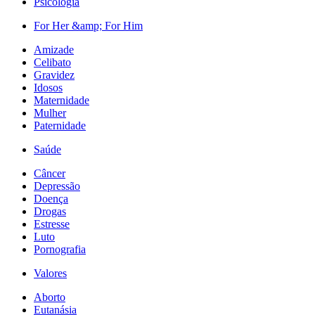
Psicologia
For Her &amp; For Him
Amizade
Celibato
Gravidez
Idosos
Maternidade
Mulher
Paternidade
Saúde
Câncer
Depressão
Doença
Drogas
Estresse
Luto
Pornografia
Valores
Aborto
Eutanásia