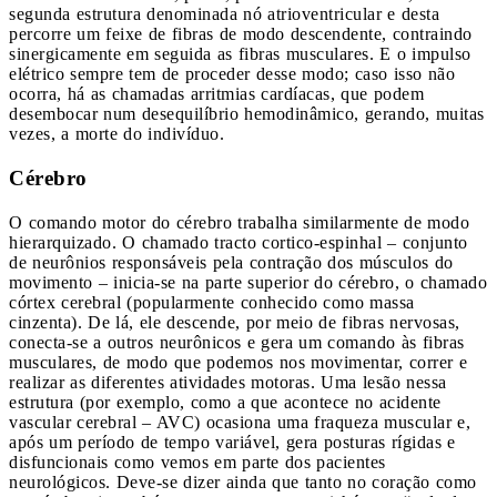
segunda estrutura denominada nó atrioventricular e desta
percorre um feixe de fibras de modo descendente, contraindo
sinergicamente em seguida as fibras musculares. E o impulso
elétrico sempre tem de proceder desse modo; caso isso não
ocorra, há as chamadas arritmias cardíacas, que podem
desembocar num desequilíbrio hemodinâmico, gerando, muitas
vezes, a morte do indivíduo.
Cérebro
O comando motor do cérebro trabalha similarmente de modo
hierarquizado. O chamado tracto cortico-espinhal – conjunto
de neurônios responsáveis pela contração dos músculos do
movimento – inicia-se na parte superior do cérebro, o chamado
córtex cerebral (popularmente conhecido como massa
cinzenta). De lá, ele descende, por meio de fibras nervosas,
conecta-se a outros neurônicos e gera um comando às fibras
musculares, de modo que podemos nos movimentar, correr e
realizar as diferentes atividades motoras. Uma lesão nessa
estrutura (por exemplo, como a que acontece no acidente
vascular cerebral – AVC) ocasiona uma fraqueza muscular e,
após um período de tempo variável, gera posturas rígidas e
disfuncionais como vemos em parte dos pacientes
neurológicos. Deve-se dizer ainda que tanto no coração como