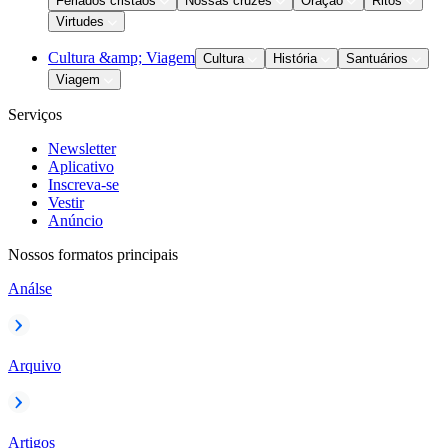
Feriados cristãos
Nossas cruzes
Oração
Ritos
Virtudes
Cultura &amp; Viagem
Cultura
História
Santuários
Viagem
Serviços
Newsletter
Aplicativo
Inscreva-se
Vestir
Anúncio
Nossos formatos principais
Análse
Arquivo
Artigos