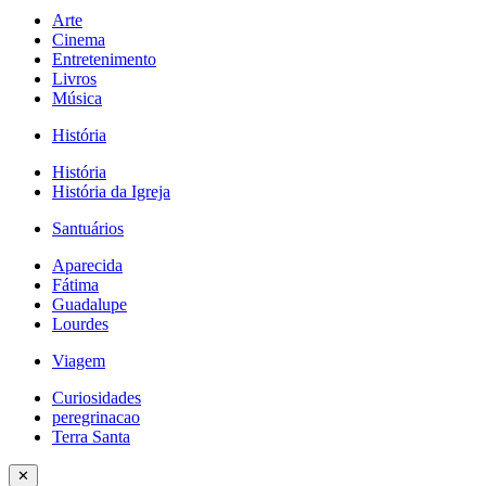
Arte
Cinema
Entretenimento
Livros
Música
História
História
História da Igreja
Santuários
Aparecida
Fátima
Guadalupe
Lourdes
Viagem
Curiosidades
peregrinacao
Terra Santa
✕