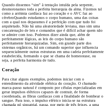
Quando dissemos “sim” à tentação intuída pela serpente,
desmoronamos toda a perfeita hierarquia da alma. Fizemos tal
como a arritmia cardíaca faz ao coração e o AVC faz ao
cérebro
Quando estudamos o corpo humano, uma das coisas
com a qual nos deparamos é a perfeição com que tudo foi
arquitetado. Não há uma aleatoriedade leviana, mas sim uma
concatenação de leis e comandos que é difícil achar quem não
se admire com isso. Podemos dizer ainda que, além de
perfeitamente lógicas, as leis do corpo humano são
perfeitamente hierarquizadas. Sim, em grande parte dos
sistemas orgânicos, há um comando superior que influencia
sequencialmente outras estruturas em uma cadeia perfeitamente
estabelecida, formando o que se chama de homeostase, ou
seja, a perfeita harmonia de tudo.
Coração
Para citar alguns exemplos, podemos iniciar com o
entendimento da atividade elétrica do coração. O chamado
marca-passo natural é composto por células especializadas em
gerar impulsos elétricos capazes de contrair, de forma
coordenada, as fibras cardíacas com a finalidade de bombear o
sangue. Para isso, o impulso elétrico inicia-se na estrutura
chamada nó sinoatrial, passa, por meio de três feixes, a uma