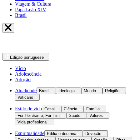
Viagem & Cultura
Papa Leão XIV
Brasil
Edição
portuguese
Vício
Adolescência
Adoção
Atualidade
Brasil
Ideologia
Mundo
Religião
Vaticano
Estilo de vida
Casal
Ciência
Família
For Her &amp; For Him
Saúde
Valores
Vida profissional
Espiritualidade
Bíblia e doutrina
Devoção