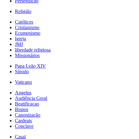
Perseguição
Religião
Católicos
Cristianismo
Ecumenismo
Igreja
JMJ
liberdade religiosa
Missionários
Papa Leão XIV
Sínodo
Vaticano
Angelus
Audiência Geral
Beatificacao
Bispos
Canonização
Cardeais
Conclave
Casal