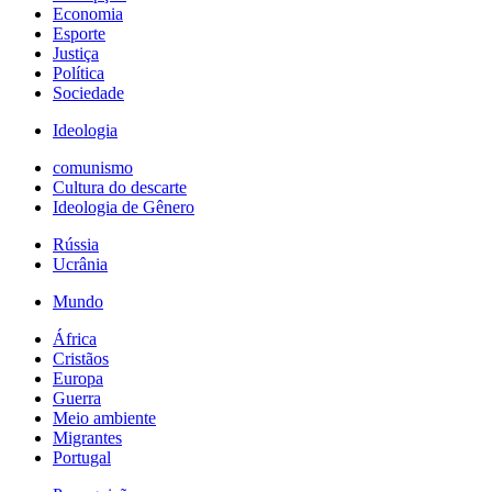
Economia
Esporte
Justiça
Política
Sociedade
Ideologia
comunismo
Cultura do descarte
Ideologia de Gênero
Rússia
Ucrânia
Mundo
África
Cristãos
Europa
Guerra
Meio ambiente
Migrantes
Portugal