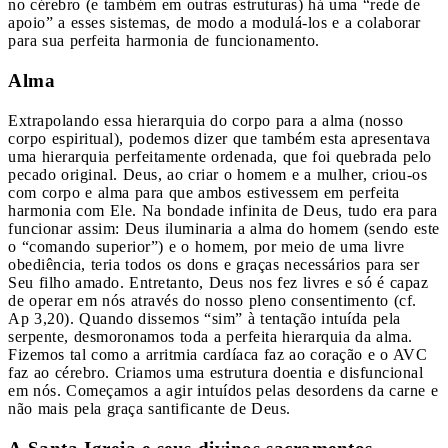
no cérebro (e também em outras estruturas) há uma “rede de
apoio” a esses sistemas, de modo a modulá-los e a colaborar
para sua perfeita harmonia de funcionamento.
Alma
Extrapolando essa hierarquia do corpo para a alma (nosso
corpo espiritual), podemos dizer que também esta apresentava
uma hierarquia perfeitamente ordenada, que foi quebrada pelo
pecado original. Deus, ao criar o homem e a mulher, criou-os
com corpo e alma para que ambos estivessem em perfeita
harmonia com Ele. Na bondade infinita de Deus, tudo era para
funcionar assim: Deus iluminaria a alma do homem (sendo este
o “comando superior”) e o homem, por meio de uma livre
obediência, teria todos os dons e graças necessários para ser
Seu filho amado. Entretanto, Deus nos fez livres e só é capaz
de operar em nós através do nosso pleno consentimento (cf.
Ap 3,20). Quando dissemos “sim” à tentação intuída pela
serpente, desmoronamos toda a perfeita hierarquia da alma.
Fizemos tal como a arritmia cardíaca faz ao coração e o AVC
faz ao cérebro. Criamos uma estrutura doentia e disfuncional
em nós. Começamos a agir intuídos pelas desordens da carne e
não mais pela graça santificante de Deus.