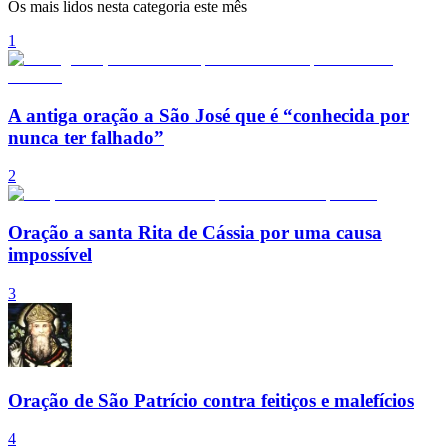
Os mais lidos nesta categoria este mês
1
A antiga oração a São José que é “conhecida por
nunca ter falhado”
2
Oração a santa Rita de Cássia por uma causa
impossível
3
Oração de São Patrício contra feitiços e malefícios
4