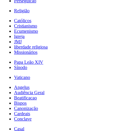
Perseguição
Religião
Católicos
Cristianismo
Ecumenismo
Igreja
JMJ
liberdade religiosa
Missionários
Papa Leão XIV
Sínodo
Vaticano
Angelus
Audiência Geral
Beatificacao
Bispos
Canonização
Cardeais
Conclave
Casal