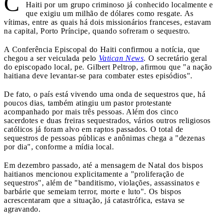
C
Haiti por um grupo criminoso já conhecido localmente e
que exigiu um milhão de dólares como resgate. As
vítimas, entre as quais há dois missionários franceses, estavam
na capital, Porto Príncipe, quando sofreram o sequestro.
A Conferência Episcopal do Haiti confirmou a notícia, que
chegou a ser veiculada pelo
Vatican News
. O secretário geral
do episcopado local, pe. Gilbert Peltrop, afirmou que "a nação
haitiana deve levantar-se para combater estes episódios".
De fato, o país está vivendo uma onda de sequestros que, há
poucos dias, também atingiu um pastor protestante
acompanhado por mais três pessoas. Além dos cinco
sacerdotes e duas freiras sequestrados, vários outros religiosos
católicos já foram alvo em raptos passados. O total de
sequestros de pessoas públicas e anônimas chega a "dezenas
por dia", conforme a mídia local.
Em dezembro passado, até a mensagem de Natal dos bispos
haitianos mencionou explicitamente a "proliferação de
sequestros", além de "banditismo, violações, assassinatos e
barbárie que semeiam terror, morte e luto". Os bispos
acrescentaram que a situação, já catastrófica, estava se
agravando.