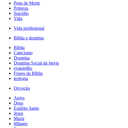
Pena de Morte
Pobreza
Suicídio
Vida
Vida profissional
Bíblia e doutrina
Bíblia
Catecismo
Doutrina
Doutrina Social da Igreja
evangelho
Frases da Bíblia
teologia
Devoção
Anjos
Deus
Espírito Santo
Jesus
Maria
Milagre