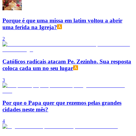
Porque é que uma missa em latim voltou a abrir
uma ferida na Igreja?
2
Católicos radicais atacam Pe. Zezinho. Sua resposta
coloca cada um no seu lugar
3
Por que o Papa quer que rezemos pelas grandes
cidades neste mês?
4