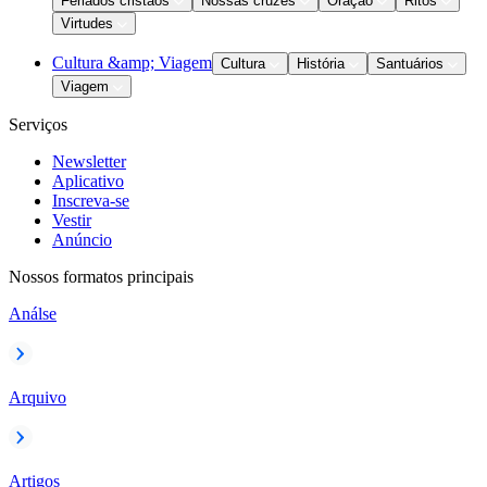
Feriados cristãos
Nossas cruzes
Oração
Ritos
Virtudes
Cultura &amp; Viagem
Cultura
História
Santuários
Viagem
Serviços
Newsletter
Aplicativo
Inscreva-se
Vestir
Anúncio
Nossos formatos principais
Análse
Arquivo
Artigos