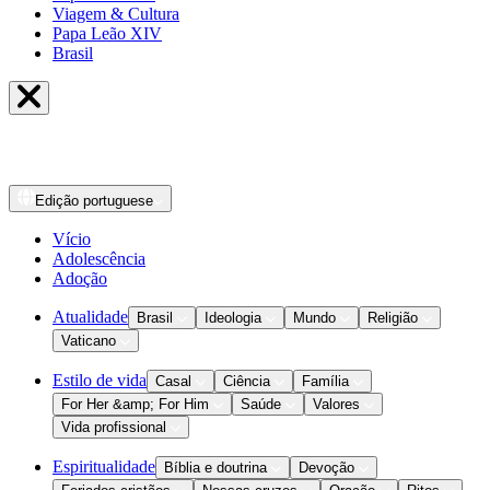
Viagem & Cultura
Papa Leão XIV
Brasil
Edição
portuguese
Vício
Adolescência
Adoção
Atualidade
Brasil
Ideologia
Mundo
Religião
Vaticano
Estilo de vida
Casal
Ciência
Família
For Her &amp; For Him
Saúde
Valores
Vida profissional
Espiritualidade
Bíblia e doutrina
Devoção