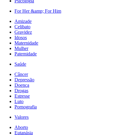
Psicologia
For Her &amp; For Him
Amizade
Celibato
Gravidez
Idosos
Maternidade
Mulher
Paternidade
Saúde
Câncer
Depressão
Doença
Drogas
Estresse
Luto
Pornografia
Valores
Aborto
Eutanásia