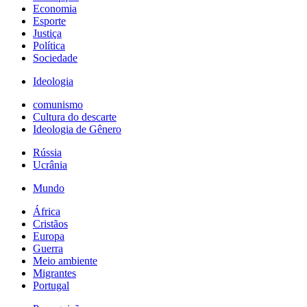
Economia
Esporte
Justiça
Política
Sociedade
Ideologia
comunismo
Cultura do descarte
Ideologia de Gênero
Rússia
Ucrânia
Mundo
África
Cristãos
Europa
Guerra
Meio ambiente
Migrantes
Portugal