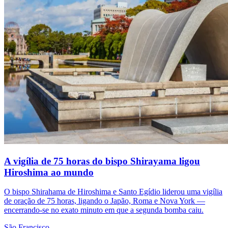
A vigília de 75 horas do bispo Shirayama ligou
Hiroshima ao mundo
O bispo Shirahama de Hiroshima e Santo Egídio liderou uma vigília
de oração de 75 horas, ligando o Japão, Roma e Nova York —
encerrando-se no exato minuto em que a segunda bomba caiu.
São Francisco