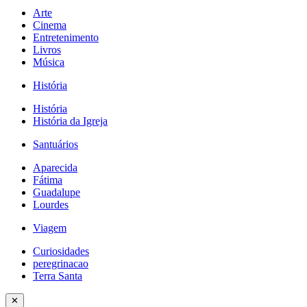
Arte
Cinema
Entretenimento
Livros
Música
História
História
História da Igreja
Santuários
Aparecida
Fátima
Guadalupe
Lourdes
Viagem
Curiosidades
peregrinacao
Terra Santa
✕