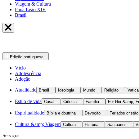
Viagem & Cultura
Papa Leão XIV
Brasil
Edição
portuguese
Vício
Adolescência
Adoção
Atualidade
Brasil
Ideologia
Mundo
Religião
Vatic
Estilo de vida
Casal
Ciência
Família
For Her &amp; F
Espiritualidade
Bíblia e doutrina
Devoção
Feriados cristão
Cultura &amp; Viagem
Cultura
História
Santuários
V
Serviços