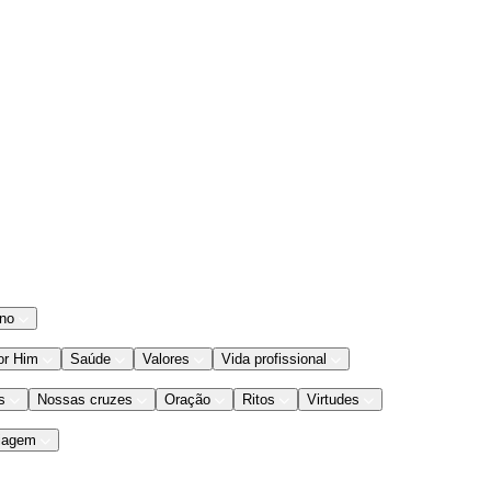
ano
or Him
Saúde
Valores
Vida profissional
s
Nossas cruzes
Oração
Ritos
Virtudes
iagem