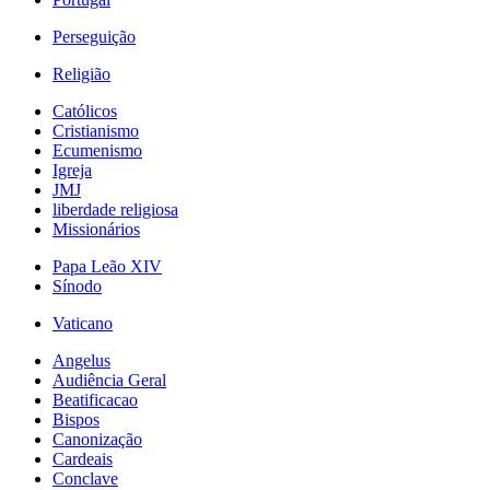
Perseguição
Religião
Católicos
Cristianismo
Ecumenismo
Igreja
JMJ
liberdade religiosa
Missionários
Papa Leão XIV
Sínodo
Vaticano
Angelus
Audiência Geral
Beatificacao
Bispos
Canonização
Cardeais
Conclave