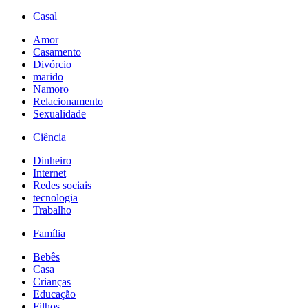
Casal
Amor
Casamento
Divórcio
marido
Namoro
Relacionamento
Sexualidade
Ciência
Dinheiro
Internet
Redes sociais
tecnologia
Trabalho
Família
Bebês
Casa
Crianças
Educação
Filhos