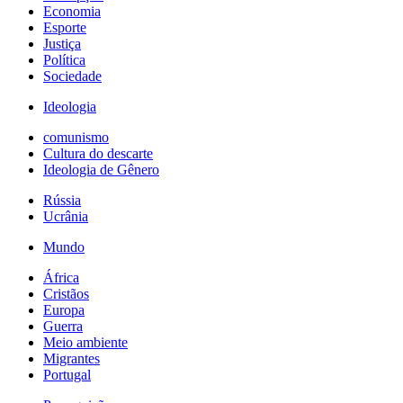
Economia
Esporte
Justiça
Política
Sociedade
Ideologia
comunismo
Cultura do descarte
Ideologia de Gênero
Rússia
Ucrânia
Mundo
África
Cristãos
Europa
Guerra
Meio ambiente
Migrantes
Portugal