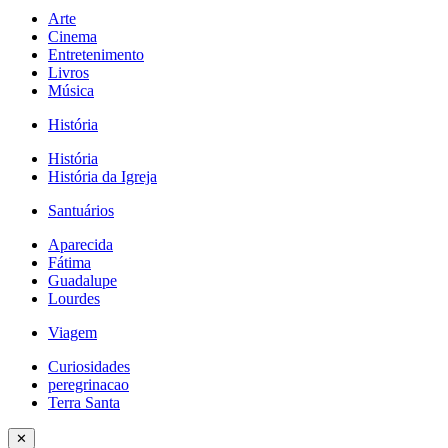
Arte
Cinema
Entretenimento
Livros
Música
História
História
História da Igreja
Santuários
Aparecida
Fátima
Guadalupe
Lourdes
Viagem
Curiosidades
peregrinacao
Terra Santa
✕