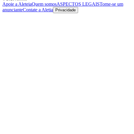
Apoie a Aleteia
Quem somos
ASPECTOS LEGAIS
Torne-se um
anunciante
Contate a Aletia
Privacidade