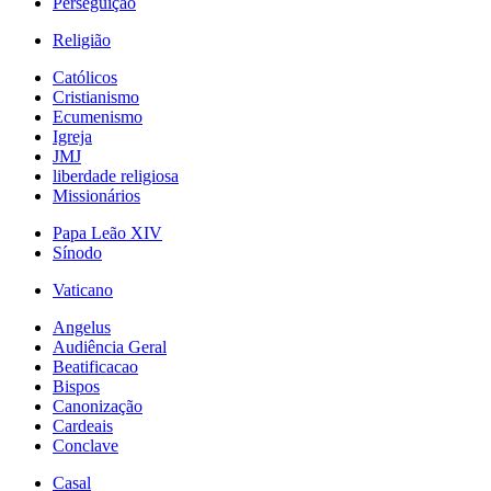
Perseguição
Religião
Católicos
Cristianismo
Ecumenismo
Igreja
JMJ
liberdade religiosa
Missionários
Papa Leão XIV
Sínodo
Vaticano
Angelus
Audiência Geral
Beatificacao
Bispos
Canonização
Cardeais
Conclave
Casal