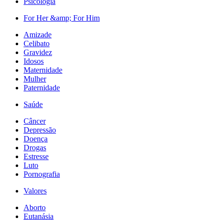
Psicologia
For Her &amp; For Him
Amizade
Celibato
Gravidez
Idosos
Maternidade
Mulher
Paternidade
Saúde
Câncer
Depressão
Doença
Drogas
Estresse
Luto
Pornografia
Valores
Aborto
Eutanásia