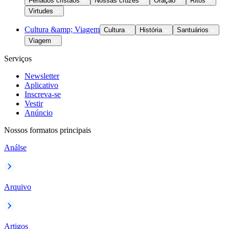
Feriados cristãos
Nossas cruzes
Oração
Ritos
Virtudes
Cultura &amp; Viagem
Cultura
História
Santuários
Viagem
Serviços
Newsletter
Aplicativo
Inscreva-se
Vestir
Anúncio
Nossos formatos principais
Análse
Arquivo
Artigos