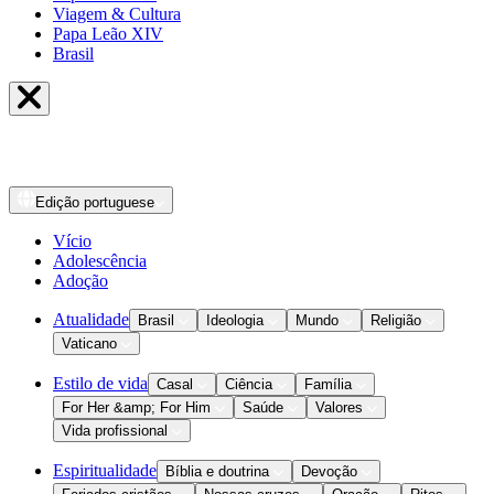
Viagem & Cultura
Papa Leão XIV
Brasil
Edição
portuguese
Vício
Adolescência
Adoção
Atualidade
Brasil
Ideologia
Mundo
Religião
Vaticano
Estilo de vida
Casal
Ciência
Família
For Her &amp; For Him
Saúde
Valores
Vida profissional
Espiritualidade
Bíblia e doutrina
Devoção