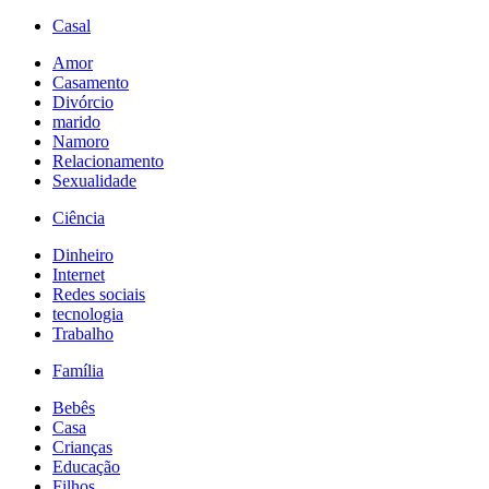
Casal
Amor
Casamento
Divórcio
marido
Namoro
Relacionamento
Sexualidade
Ciência
Dinheiro
Internet
Redes sociais
tecnologia
Trabalho
Família
Bebês
Casa
Crianças
Educação
Filhos