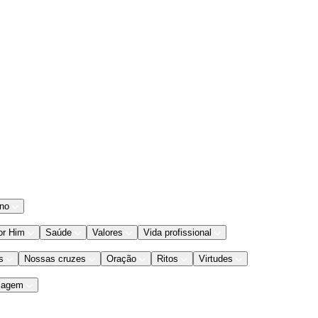
ano
or Him
Saúde
Valores
Vida profissional
s
Nossas cruzes
Oração
Ritos
Virtudes
iagem