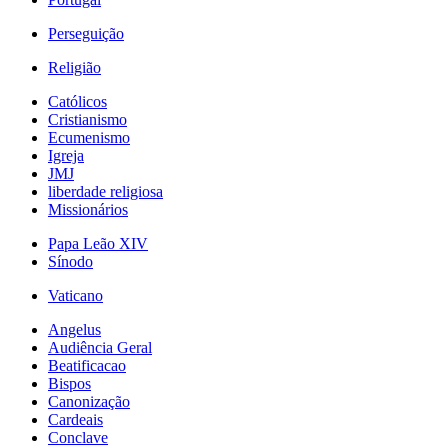
Perseguição
Religião
Católicos
Cristianismo
Ecumenismo
Igreja
JMJ
liberdade religiosa
Missionários
Papa Leão XIV
Sínodo
Vaticano
Angelus
Audiência Geral
Beatificacao
Bispos
Canonização
Cardeais
Conclave