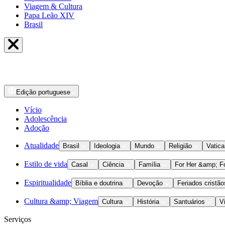
Viagem & Cultura
Papa Leão XIV
Brasil
Edição
portuguese
Vício
Adolescência
Adoção
Atualidade
Brasil
Ideologia
Mundo
Religião
Vatic
Estilo de vida
Casal
Ciência
Família
For Her &amp; F
Espiritualidade
Bíblia e doutrina
Devoção
Feriados cristão
Cultura &amp; Viagem
Cultura
História
Santuários
V
Serviços