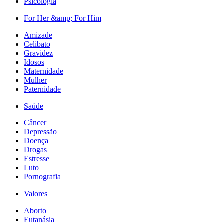
Psicologia
For Her &amp; For Him
Amizade
Celibato
Gravidez
Idosos
Maternidade
Mulher
Paternidade
Saúde
Câncer
Depressão
Doença
Drogas
Estresse
Luto
Pornografia
Valores
Aborto
Eutanásia