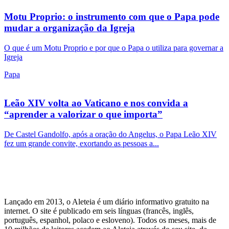
Motu Proprio: o instrumento com que o Papa pode
mudar a organização da Igreja
O que é um Motu Proprio e por que o Papa o utiliza para governar a
Igreja
Papa
Leão XIV volta ao Vaticano e nos convida a
“aprender a valorizar o que importa”
De Castel Gandolfo, após a oração do Angelus, o Papa Leão XIV
fez um grande convite, exortando as pessoas a...
Lançado em 2013, o Aleteia é um diário informativo gratuito na
internet. O site é publicado em seis línguas (francês, inglês,
português, espanhol, polaco e esloveno). Todos os meses, mais de