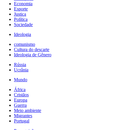
Economia
Esporte
Justiça
Política
Sociedade
Ideologia
comunismo
Cultura do descarte
Ideologia de Gênero
Rússia
Ucrânia
Mundo
África
Cristãos
Europa
Guerra
Meio ambiente
Migrantes
Portugal