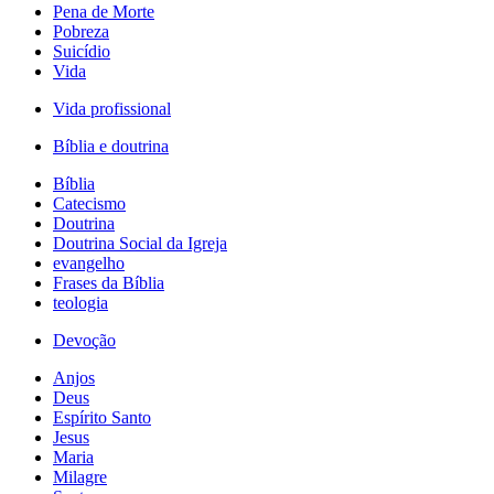
Pena de Morte
Pobreza
Suicídio
Vida
Vida profissional
Bíblia e doutrina
Bíblia
Catecismo
Doutrina
Doutrina Social da Igreja
evangelho
Frases da Bíblia
teologia
Devoção
Anjos
Deus
Espírito Santo
Jesus
Maria
Milagre