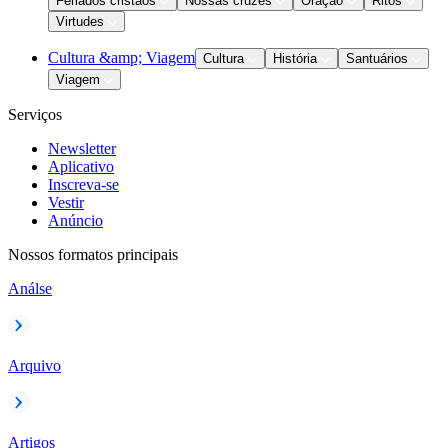
Feriados cristãos
Nossas cruzes
Oração
Ritos
Virtudes
Cultura &amp; Viagem
Cultura
História
Santuários
Viagem
Serviços
Newsletter
Aplicativo
Inscreva-se
Vestir
Anúncio
Nossos formatos principais
Análse
Arquivo
Artigos