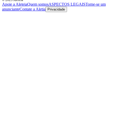
Apoie a Aleteia
Quem somos
ASPECTOS LEGAIS
Torne-se um
anunciante
Contate a Aletia
Privacidade