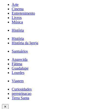
Arte
Cinema
Entretenimento
Livros
Música
História
História
História da Igreja
Santuários
Aparecida
Fátima
Guadalupe
Lourdes
Viagem
Curiosidades
peregrinacao
Terra Santa
✕