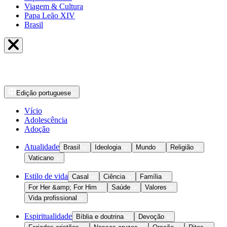
Viagem & Cultura
Papa Leão XIV
Brasil
Edição
portuguese
Vício
Adolescência
Adoção
Atualidade
Brasil
Ideologia
Mundo
Religião
Vaticano
Estilo de vida
Casal
Ciência
Família
For Her &amp; For Him
Saúde
Valores
Vida profissional
Espiritualidade
Bíblia e doutrina
Devoção