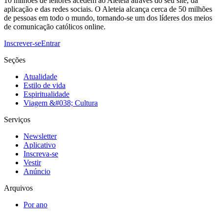
10 milhões de leitores acedem ao Aleteia através do seu site, da
aplicação e das redes sociais. O Aleteia alcança cerca de 50 milhões
de pessoas em todo o mundo, tornando-se um dos líderes dos meios
de comunicação católicos online.
Inscrever-se
Entrar
Seções
Atualidade
Estilo de vida
Espiritualidade
Viagem &#038; Cultura
Serviços
Newsletter
Aplicativo
Inscreva-se
Vestir
Anúncio
Arquivos
Por ano