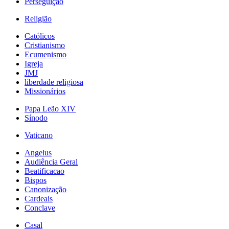
Perseguição
Religião
Católicos
Cristianismo
Ecumenismo
Igreja
JMJ
liberdade religiosa
Missionários
Papa Leão XIV
Sínodo
Vaticano
Angelus
Audiência Geral
Beatificacao
Bispos
Canonização
Cardeais
Conclave
Casal