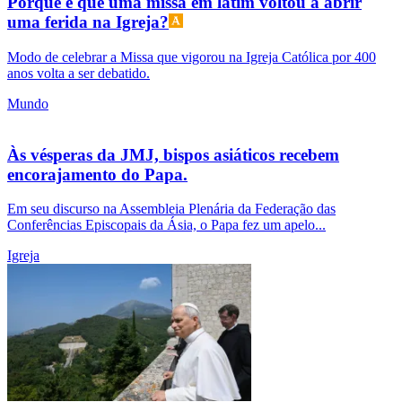
Porque é que uma missa em latim voltou a abrir
uma ferida na Igreja?
Modo de celebrar a Missa que vigorou na Igreja Católica por 400
anos volta a ser debatido.
Mundo
Às vésperas da JMJ, bispos asiáticos recebem
encorajamento do Papa.
Em seu discurso na Assembleia Plenária da Federação das
Conferências Episcopais da Ásia, o Papa fez um apelo...
Igreja