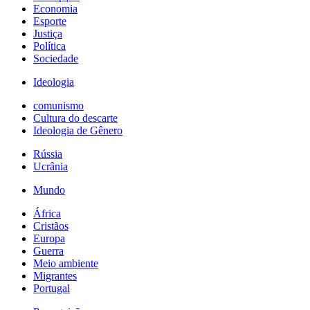
Economia
Esporte
Justiça
Política
Sociedade
Ideologia
comunismo
Cultura do descarte
Ideologia de Gênero
Rússia
Ucrânia
Mundo
África
Cristãos
Europa
Guerra
Meio ambiente
Migrantes
Portugal