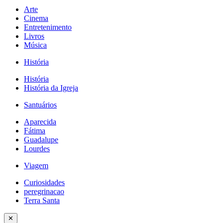
Arte
Cinema
Entretenimento
Livros
Música
História
História
História da Igreja
Santuários
Aparecida
Fátima
Guadalupe
Lourdes
Viagem
Curiosidades
peregrinacao
Terra Santa
✕