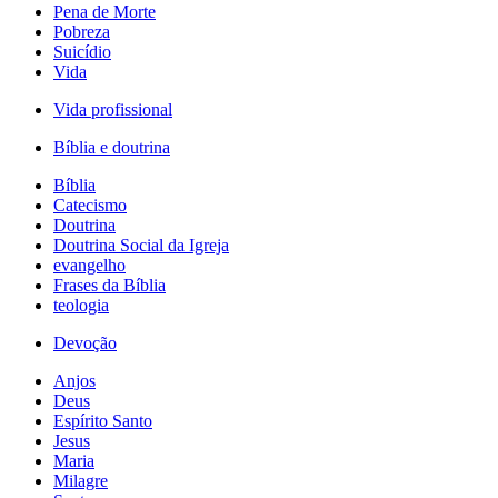
Pena de Morte
Pobreza
Suicídio
Vida
Vida profissional
Bíblia e doutrina
Bíblia
Catecismo
Doutrina
Doutrina Social da Igreja
evangelho
Frases da Bíblia
teologia
Devoção
Anjos
Deus
Espírito Santo
Jesus
Maria
Milagre