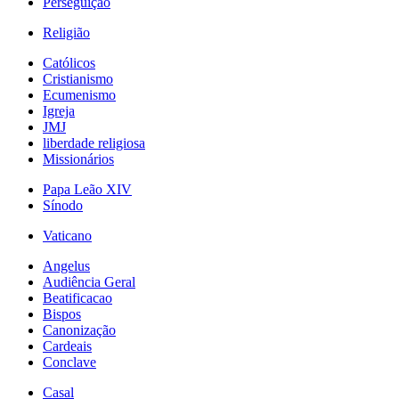
Perseguição
Religião
Católicos
Cristianismo
Ecumenismo
Igreja
JMJ
liberdade religiosa
Missionários
Papa Leão XIV
Sínodo
Vaticano
Angelus
Audiência Geral
Beatificacao
Bispos
Canonização
Cardeais
Conclave
Casal