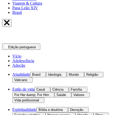
Viagem & Cultura
Papa Leão XIV
Brasil
Edição
portuguese
Vício
Adolescência
Adoção
Atualidade
Brasil
Ideologia
Mundo
Religião
Vaticano
Estilo de vida
Casal
Ciência
Família
For Her &amp; For Him
Saúde
Valores
Vida profissional
Espiritualidade
Bíblia e doutrina
Devoção