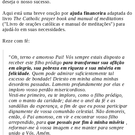
deseja o nosso sucesso.
Aqui está uma breve oração por
ajuda financeira
adaptada do
livro
The Catholic prayer book and manual of meditations
("Livro de orações católicas e manual de meditações") para
ajudá-lo em suas necessidades.
Reze com fé:
"
Oh, terno e amoroso Pai! Vós sempre estais disposto a
receber este filho pródigo
para transformar sua aflição
em alegria, sua pobreza em riqueza e sua miséria em
felicidade
. Quem pode admirar suficientemente tal
excesso de bondade! Detesto em minha alma minhas
desordens passadas. Lamento profundamente por elas e
imploro vosso perdão misericordioso.
Vesti-me primeiro, eu te imploro, como o filho pródigo,
com o manto da caridade; dai-me o anel da fé e as
sandálias da esperança, a fim de que eu possa participar
dignamente de vossa comunhão celestial. Não demoreis,
então, ó Pai amoroso, em vir e encontrar vosso filho
arrependido, para
que possais por fim à minha miséria
,
reformar-me à vossa imagem e me manter para sempre
unido a Vós. Amém.