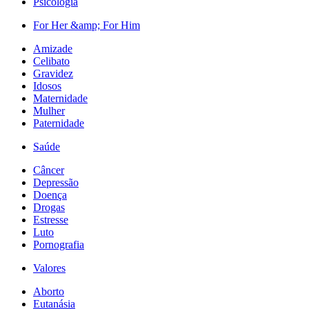
Psicologia
For Her &amp; For Him
Amizade
Celibato
Gravidez
Idosos
Maternidade
Mulher
Paternidade
Saúde
Câncer
Depressão
Doença
Drogas
Estresse
Luto
Pornografia
Valores
Aborto
Eutanásia