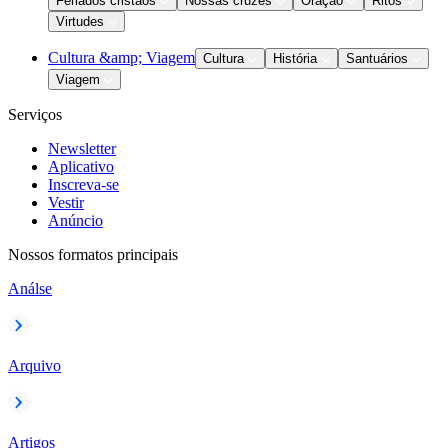
Feriados cristãos
Nossas cruzes
Oração
Ritos
Virtudes
Cultura &amp; Viagem
Cultura
História
Santuários
Viagem
Serviços
Newsletter
Aplicativo
Inscreva-se
Vestir
Anúncio
Nossos formatos principais
Análse
Arquivo
Artigos