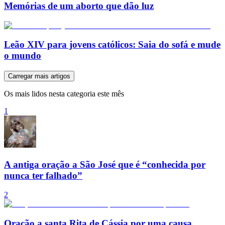
Memórias de um aborto que dão luz
Leão XIV para jovens católicos: Saia do sofá e mude
o mundo
Carregar mais artigos
Os mais lidos nesta categoria este mês
1
A antiga oração a São José que é “conhecida por
nunca ter falhado”
2
Oração a santa Rita de Cássia por uma causa