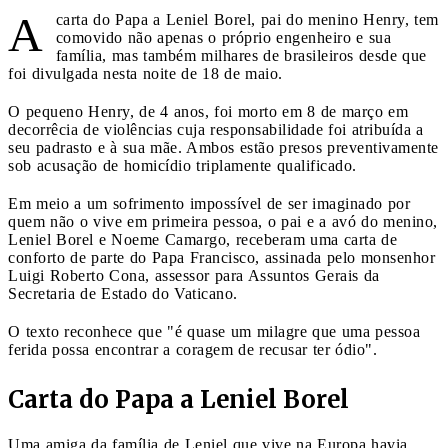
A
carta do Papa a Leniel Borel, pai do menino Henry, tem
comovido não apenas o próprio engenheiro e sua
família, mas também milhares de brasileiros desde que
foi divulgada nesta noite de 18 de maio.
O pequeno Henry, de 4 anos, foi morto em 8 de março em
decorrêcia de violências cuja responsabilidade foi atribuída a
seu padrasto e à sua mãe. Ambos estão presos preventivamente
sob acusação de homicídio triplamente qualificado.
Em meio a um sofrimento impossível de ser imaginado por
quem não o vive em primeira pessoa, o pai e a avó do menino,
Leniel Borel e Noeme Camargo, receberam uma carta de
conforto de parte do Papa Francisco, assinada pelo monsenhor
Luigi Roberto Cona, assessor para Assuntos Gerais da
Secretaria de Estado do Vaticano.
O texto reconhece que "é quase um milagre que uma pessoa
ferida possa encontrar a coragem de recusar ter ódio".
Carta do Papa a Leniel Borel
Uma amiga da família de Leniel que vive na Europa havia