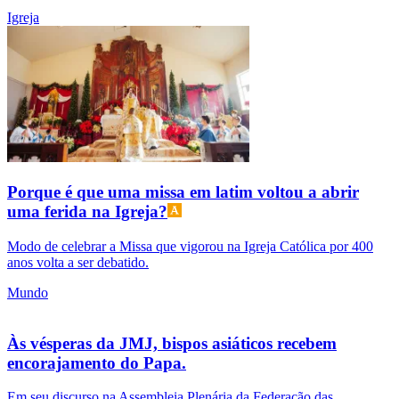
Igreja
Porque é que uma missa em latim voltou a abrir
uma ferida na Igreja?
Modo de celebrar a Missa que vigorou na Igreja Católica por 400
anos volta a ser debatido.
Mundo
Às vésperas da JMJ, bispos asiáticos recebem
encorajamento do Papa.
Em seu discurso na Assembleia Plenária da Federação das