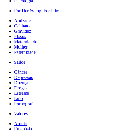
Psicologia
For Her &amp; For Him
Amizade
Celibato
Gravidez
Idosos
Maternidade
Mulher
Paternidade
Saúde
Câncer
Depressão
Doença
Drogas
Estresse
Luto
Pornografia
Valores
Aborto
Eutanásia