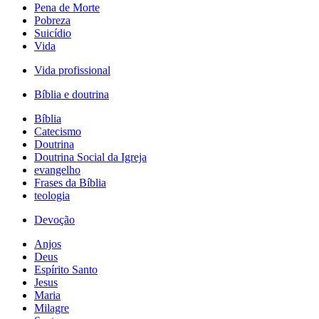
Pena de Morte
Pobreza
Suicídio
Vida
Vida profissional
Bíblia e doutrina
Bíblia
Catecismo
Doutrina
Doutrina Social da Igreja
evangelho
Frases da Bíblia
teologia
Devoção
Anjos
Deus
Espírito Santo
Jesus
Maria
Milagre