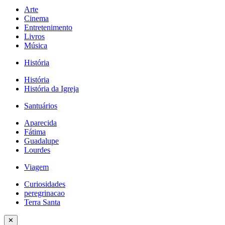
Arte
Cinema
Entretenimento
Livros
Música
História
História
História da Igreja
Santuários
Aparecida
Fátima
Guadalupe
Lourdes
Viagem
Curiosidades
peregrinacao
Terra Santa
✕