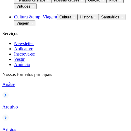
Feriados cristãos
Nossas cruzes
Oração
Ritos
Virtudes
Cultura &amp; Viagem
Cultura
História
Santuários
Viagem
Serviços
Newsletter
Aplicativo
Inscreva-se
Vestir
Anúncio
Nossos formatos principais
Análse
Arquivo
Artigos