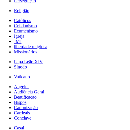
Perseguição
Religião
Católicos
Cristianismo
Ecumenismo
Igreja
JMJ
liberdade religiosa
Missionários
Papa Leão XIV
Sínodo
Vaticano
Angelus
Audiência Geral
Beatificacao
Bispos
Canonização
Cardeais
Conclave
Casal