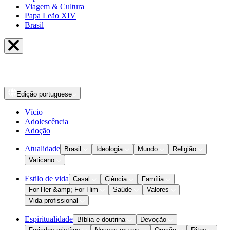
Viagem & Cultura
Papa Leão XIV
Brasil
Edição
portuguese
Vício
Adolescência
Adoção
Atualidade
Brasil
Ideologia
Mundo
Religião
Vaticano
Estilo de vida
Casal
Ciência
Família
For Her &amp; For Him
Saúde
Valores
Vida profissional
Espiritualidade
Bíblia e doutrina
Devoção