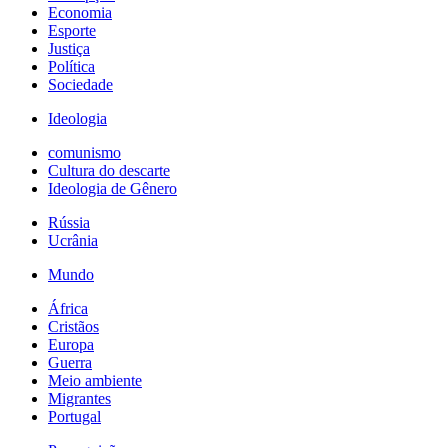
Economia
Esporte
Justiça
Política
Sociedade
Ideologia
comunismo
Cultura do descarte
Ideologia de Gênero
Rússia
Ucrânia
Mundo
África
Cristãos
Europa
Guerra
Meio ambiente
Migrantes
Portugal