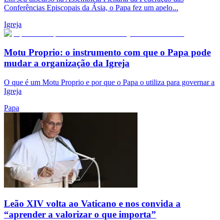
Conferências Episcopais da Ásia, o Papa fez um apelo...
Igreja
Motu Proprio: o instrumento com que o Papa pode
mudar a organização da Igreja
O que é um Motu Proprio e por que o Papa o utiliza para governar a
Igreja
Papa
Leão XIV volta ao Vaticano e nos convida a
“aprender a valorizar o que importa”