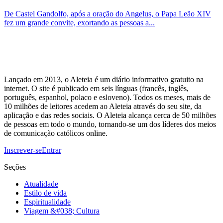
De Castel Gandolfo, após a oração do Angelus, o Papa Leão XIV
fez um grande convite, exortando as pessoas a...
Lançado em 2013, o Aleteia é um diário informativo gratuito na
internet. O site é publicado em seis línguas (francês, inglês,
português, espanhol, polaco e esloveno). Todos os meses, mais de
10 milhões de leitores acedem ao Aleteia através do seu site, da
aplicação e das redes sociais. O Aleteia alcança cerca de 50 milhões
de pessoas em todo o mundo, tornando-se um dos líderes dos meios
de comunicação católicos online.
Inscrever-se
Entrar
Seções
Atualidade
Estilo de vida
Espiritualidade
Viagem &#038; Cultura