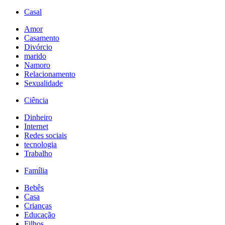
Casal
Amor
Casamento
Divórcio
marido
Namoro
Relacionamento
Sexualidade
Ciência
Dinheiro
Internet
Redes sociais
tecnologia
Trabalho
Família
Bebês
Casa
Crianças
Educação
Filhos