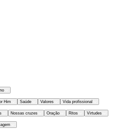
ano
or Him
Saúde
Valores
Vida profissional
s
Nossas cruzes
Oração
Ritos
Virtudes
iagem