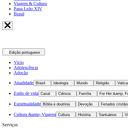
Viagem & Cultura
Papa Leão XIV
Brasil
Edição
portuguese
Vício
Adolescência
Adoção
Atualidade
Brasil
Ideologia
Mundo
Religião
Vatic
Estilo de vida
Casal
Ciência
Família
For Her &amp; F
Espiritualidade
Bíblia e doutrina
Devoção
Feriados cristão
Cultura &amp; Viagem
Cultura
História
Santuários
V
Serviços