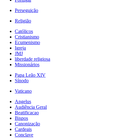
Perseguição
Religião
Católicos
Cristianismo
Ecumenismo
Igreja
JMJ
liberdade religiosa
Missionários
Papa Leão XIV
Sínodo
Vaticano
Angelus
Audiência Geral
Beatificacao
Bispos
Canonização
Cardeais
Conclave