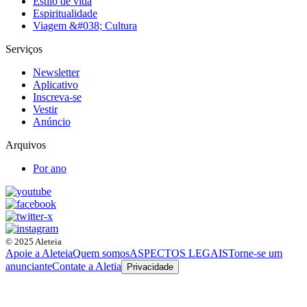
Estilo de vida
Espiritualidade
Viagem &#038; Cultura
Serviços
Newsletter
Aplicativo
Inscreva-se
Vestir
Anúncio
Arquivos
Por ano
© 2025 Aleteia
Apoie a Aleteia
Quem somos
ASPECTOS LEGAIS
Torne-se um
anunciante
Contate a Aletia
Privacidade