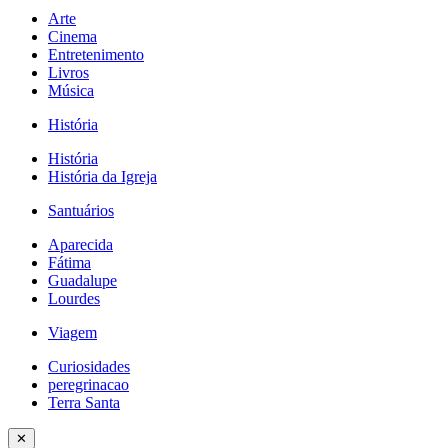
Arte
Cinema
Entretenimento
Livros
Música
História
História
História da Igreja
Santuários
Aparecida
Fátima
Guadalupe
Lourdes
Viagem
Curiosidades
peregrinacao
Terra Santa
✕