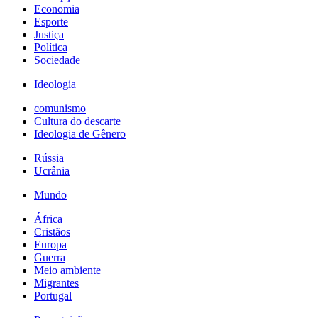
Economia
Esporte
Justiça
Política
Sociedade
Ideologia
comunismo
Cultura do descarte
Ideologia de Gênero
Rússia
Ucrânia
Mundo
África
Cristãos
Europa
Guerra
Meio ambiente
Migrantes
Portugal