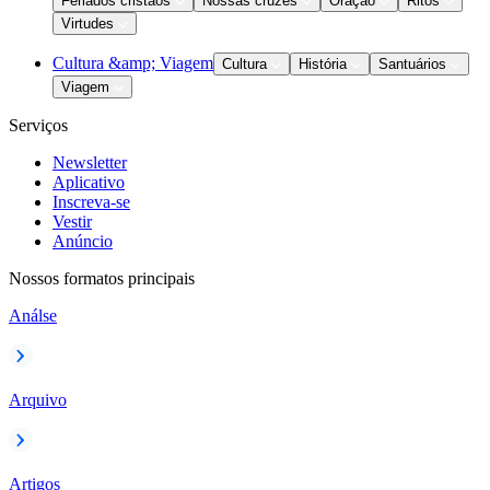
Feriados cristãos
Nossas cruzes
Oração
Ritos
Virtudes
Cultura &amp; Viagem
Cultura
História
Santuários
Viagem
Serviços
Newsletter
Aplicativo
Inscreva-se
Vestir
Anúncio
Nossos formatos principais
Análse
Arquivo
Artigos