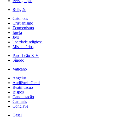
Perseguição
Religião
Católicos
Cristianismo
Ecumenismo
Igreja
JMJ
liberdade religiosa
Missionários
Papa Leão XIV
Sínodo
Vaticano
Angelus
Audiência Geral
Beatificacao
Bispos
Canonização
Cardeais
Conclave
Casal