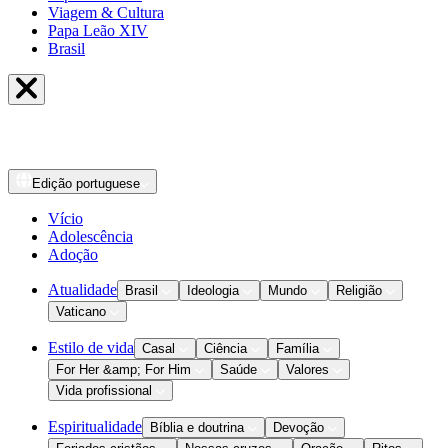
Viagem & Cultura
Papa Leão XIV
Brasil
Edição
portuguese
Vício
Adolescência
Adoção
Atualidade
Brasil
Ideologia
Mundo
Religião
Vaticano
Estilo de vida
Casal
Ciência
Família
For Her &amp; For Him
Saúde
Valores
Vida profissional
Espiritualidade
Bíblia e doutrina
Devoção