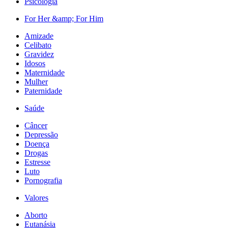
Psicologia
For Her &amp; For Him
Amizade
Celibato
Gravidez
Idosos
Maternidade
Mulher
Paternidade
Saúde
Câncer
Depressão
Doença
Drogas
Estresse
Luto
Pornografia
Valores
Aborto
Eutanásia