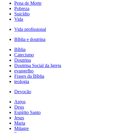
Pena de Morte
Pobreza
Suicídio
Vida
Vida profissional
Bíblia e doutrina
Bíblia
Catecismo
Doutrina
Doutrina Social da Igreja
evangelho
Frases da Bíblia
teologia
Devoção
Anjos
Deus
Espírito Santo
Jesus
Maria
Milagre