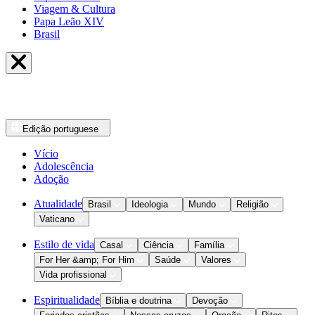
Viagem & Cultura
Papa Leão XIV
Brasil
Edição
portuguese
Vício
Adolescência
Adoção
Atualidade
Brasil
Ideologia
Mundo
Religião
Vaticano
Estilo de vida
Casal
Ciência
Família
For Her &amp; For Him
Saúde
Valores
Vida profissional
Espiritualidade
Bíblia e doutrina
Devoção