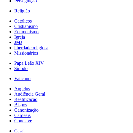
Perseguição
Religião
Católicos
Cristianismo
Ecumenismo
Igreja
JMJ
liberdade religiosa
Missionários
Papa Leão XIV
Sínodo
Vaticano
Angelus
Audiência Geral
Beatificacao
Bispos
Canonização
Cardeais
Conclave
Casal