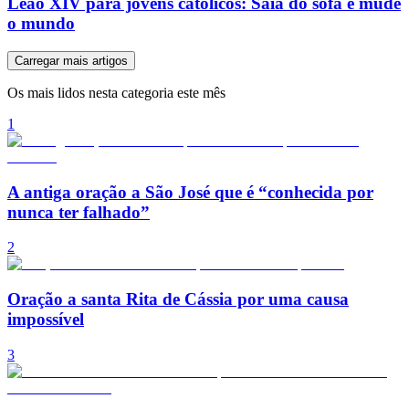
Leão XIV para jovens católicos: Saia do sofá e mude
o mundo
Carregar mais artigos
Os mais lidos nesta categoria este mês
1
A antiga oração a São José que é “conhecida por
nunca ter falhado”
2
Oração a santa Rita de Cássia por uma causa
impossível
3