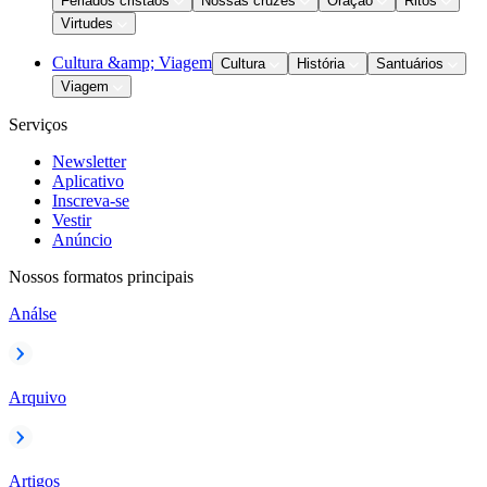
Feriados cristãos
Nossas cruzes
Oração
Ritos
Virtudes
Cultura &amp; Viagem
Cultura
História
Santuários
Viagem
Serviços
Newsletter
Aplicativo
Inscreva-se
Vestir
Anúncio
Nossos formatos principais
Análse
Arquivo
Artigos