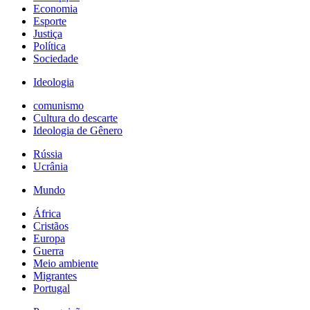
Economia
Esporte
Justiça
Política
Sociedade
Ideologia
comunismo
Cultura do descarte
Ideologia de Gênero
Rússia
Ucrânia
Mundo
África
Cristãos
Europa
Guerra
Meio ambiente
Migrantes
Portugal