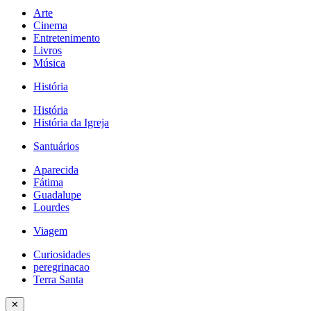
Arte
Cinema
Entretenimento
Livros
Música
História
História
História da Igreja
Santuários
Aparecida
Fátima
Guadalupe
Lourdes
Viagem
Curiosidades
peregrinacao
Terra Santa
✕