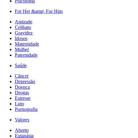
Psicologia
For Her &amp; For Him
Amizade
Celibato
Gravidez
Idosos
Maternidade
Mulher
Paternidade
Saúde
Câncer
Depressão
Doença
Drogas
Estresse
Luto
Pornografia
Valores
Aborto
Eutanásia