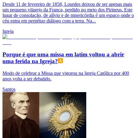
Desde 11 de fevereiro de 1858, Lourdes deixou de ser apenas mais
um pequeno vilarejo da França, perdido no meio dos Pirineus. Este
lugar de consolação, de alívio e de misericórdia é um espaço onde o
céu entra em perpétuo diálogo com a terra. Na...
Igreja
Porque é que uma missa em latim voltou a abrir
uma ferida na Igreja?
Modo de celebrar a Missa que vigorou na Igreja Católica por 400
anos volta a ser debatido.
Santos