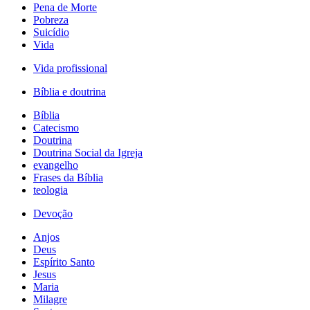
Pena de Morte
Pobreza
Suicídio
Vida
Vida profissional
Bíblia e doutrina
Bíblia
Catecismo
Doutrina
Doutrina Social da Igreja
evangelho
Frases da Bíblia
teologia
Devoção
Anjos
Deus
Espírito Santo
Jesus
Maria
Milagre