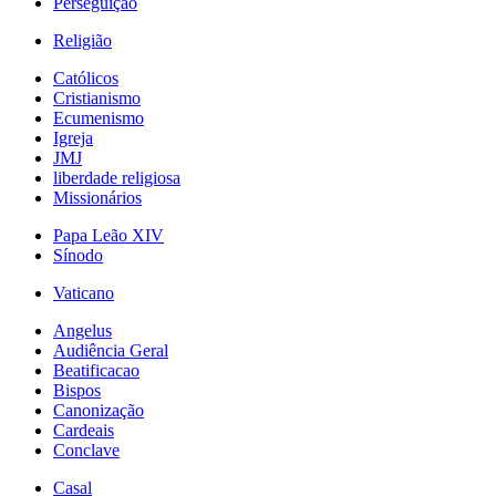
Perseguição
Religião
Católicos
Cristianismo
Ecumenismo
Igreja
JMJ
liberdade religiosa
Missionários
Papa Leão XIV
Sínodo
Vaticano
Angelus
Audiência Geral
Beatificacao
Bispos
Canonização
Cardeais
Conclave
Casal