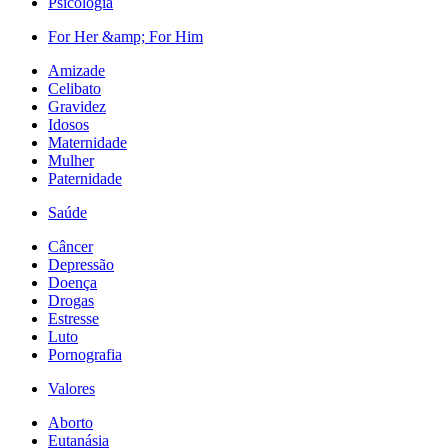
Psicologia
For Her &amp; For Him
Amizade
Celibato
Gravidez
Idosos
Maternidade
Mulher
Paternidade
Saúde
Câncer
Depressão
Doença
Drogas
Estresse
Luto
Pornografia
Valores
Aborto
Eutanásia