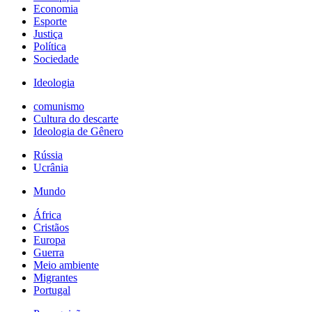
Economia
Esporte
Justiça
Política
Sociedade
Ideologia
comunismo
Cultura do descarte
Ideologia de Gênero
Rússia
Ucrânia
Mundo
África
Cristãos
Europa
Guerra
Meio ambiente
Migrantes
Portugal