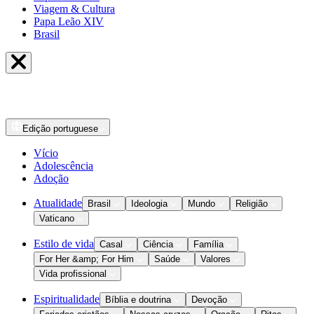
Viagem & Cultura
Papa Leão XIV
Brasil
Edição
portuguese
Vício
Adolescência
Adoção
Atualidade
Brasil
Ideologia
Mundo
Religião
Vaticano
Estilo de vida
Casal
Ciência
Família
For Her &amp; For Him
Saúde
Valores
Vida profissional
Espiritualidade
Bíblia e doutrina
Devoção