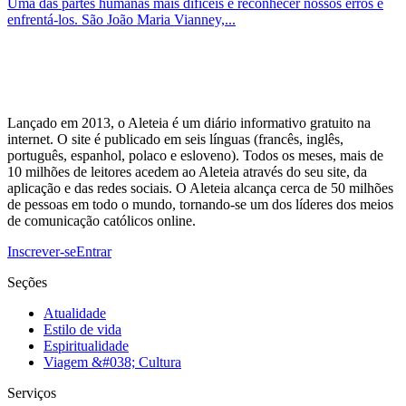
Uma das partes humanas mais difíceis é reconhecer nossos erros e
enfrentá-los. São João Maria Vianney,...
Lançado em 2013, o Aleteia é um diário informativo gratuito na
internet. O site é publicado em seis línguas (francês, inglês,
português, espanhol, polaco e esloveno). Todos os meses, mais de
10 milhões de leitores acedem ao Aleteia através do seu site, da
aplicação e das redes sociais. O Aleteia alcança cerca de 50 milhões
de pessoas em todo o mundo, tornando-se um dos líderes dos meios
de comunicação católicos online.
Inscrever-se
Entrar
Seções
Atualidade
Estilo de vida
Espiritualidade
Viagem &#038; Cultura
Serviços