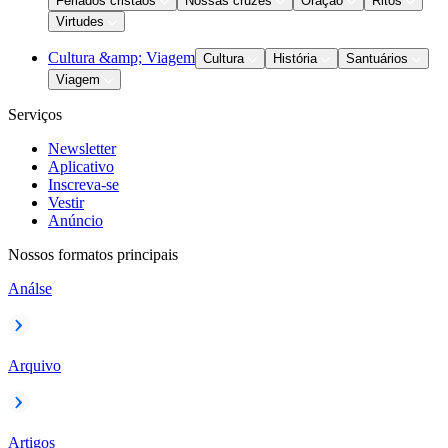
Feriados cristãos
Nossas cruzes
Oração
Ritos
Virtudes
Cultura &amp; Viagem
Cultura
História
Santuários
Viagem
Serviços
Newsletter
Aplicativo
Inscreva-se
Vestir
Anúncio
Nossos formatos principais
Análse
Arquivo
Artigos