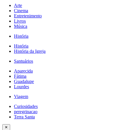
Arte
Cinema
Entretenimento
Livros
Música
História
História
História da Igreja
Santuários
Aparecida
Fátima
Guadalupe
Lourdes
Viagem
Curiosidades
peregrinacao
Terra Santa
✕