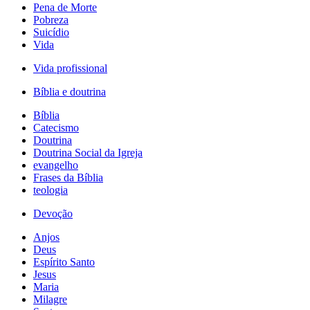
Pena de Morte
Pobreza
Suicídio
Vida
Vida profissional
Bíblia e doutrina
Bíblia
Catecismo
Doutrina
Doutrina Social da Igreja
evangelho
Frases da Bíblia
teologia
Devoção
Anjos
Deus
Espírito Santo
Jesus
Maria
Milagre