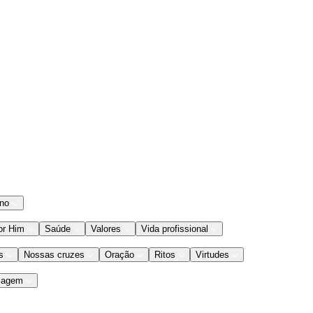
ano
or Him
Saúde
Valores
Vida profissional
s
Nossas cruzes
Oração
Ritos
Virtudes
iagem