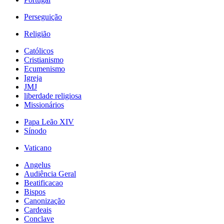
Perseguição
Religião
Católicos
Cristianismo
Ecumenismo
Igreja
JMJ
liberdade religiosa
Missionários
Papa Leão XIV
Sínodo
Vaticano
Angelus
Audiência Geral
Beatificacao
Bispos
Canonização
Cardeais
Conclave