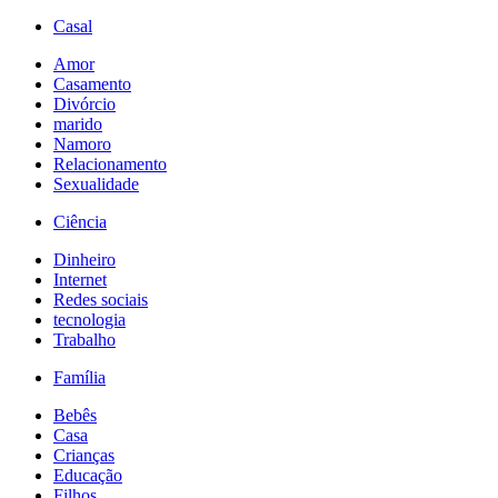
Casal
Amor
Casamento
Divórcio
marido
Namoro
Relacionamento
Sexualidade
Ciência
Dinheiro
Internet
Redes sociais
tecnologia
Trabalho
Família
Bebês
Casa
Crianças
Educação
Filhos