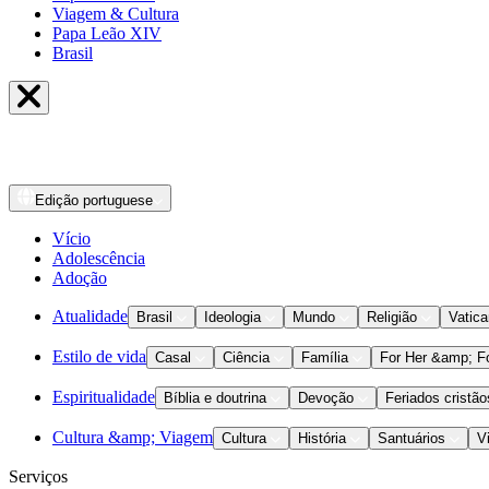
Viagem & Cultura
Papa Leão XIV
Brasil
Edição
portuguese
Vício
Adolescência
Adoção
Atualidade
Brasil
Ideologia
Mundo
Religião
Vatic
Estilo de vida
Casal
Ciência
Família
For Her &amp; F
Espiritualidade
Bíblia e doutrina
Devoção
Feriados cristão
Cultura &amp; Viagem
Cultura
História
Santuários
V
Serviços