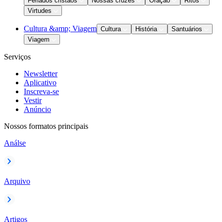
Feriados cristãos
Nossas cruzes
Oração
Ritos
Virtudes
Cultura &amp; Viagem
Cultura
História
Santuários
Viagem
Serviços
Newsletter
Aplicativo
Inscreva-se
Vestir
Anúncio
Nossos formatos principais
Análse
Arquivo
Artigos