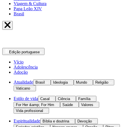
Viagem & Cultura
Papa Leão XIV
Brasil
Edição
portuguese
Vício
Adolescência
Adoção
Atualidade
Brasil
Ideologia
Mundo
Religião
Vaticano
Estilo de vida
Casal
Ciência
Família
For Her &amp; For Him
Saúde
Valores
Vida profissional
Espiritualidade
Bíblia e doutrina
Devoção