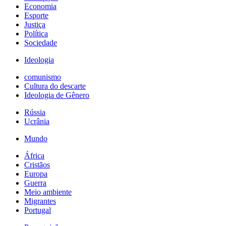
Economia
Esporte
Justiça
Política
Sociedade
Ideologia
comunismo
Cultura do descarte
Ideologia de Gênero
Rússia
Ucrânia
Mundo
África
Cristãos
Europa
Guerra
Meio ambiente
Migrantes
Portugal