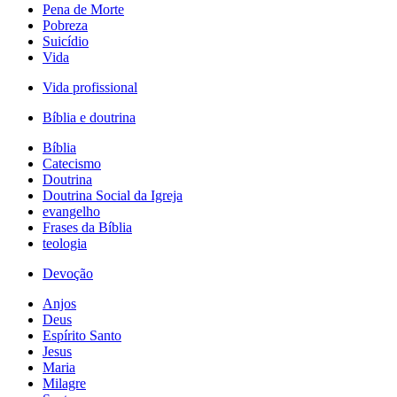
Pena de Morte
Pobreza
Suicídio
Vida
Vida profissional
Bíblia e doutrina
Bíblia
Catecismo
Doutrina
Doutrina Social da Igreja
evangelho
Frases da Bíblia
teologia
Devoção
Anjos
Deus
Espírito Santo
Jesus
Maria
Milagre