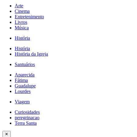
Arte
Cinema
Entretenimento
Livros
Música
História
História
História da Igreja
Santuários
Aparecida
Fátima
Guadalupe
Lourdes
Viagem
Curiosidades
peregrinacao
Terra Santa
✕