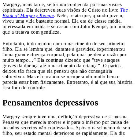
Margery, mais tarde, se tornou conhecida por suas visões
espirituais. Ela descreveu suas visões de Cristo no livro
The
Book of Margery Kempe
. Nele, relata que, quando jovem,
viveu uma vida bastante normal. Ela era de classe média,
interessada em moda e se casou com John Kempe, um homem
que a tratava com gentileza.
Entretanto, tudo mudou com o nascimento de seu primeiro
filho. Ela se lembra que, durante a gravidez, experimentou
“uma grande doença corporal, pela qual perdeu a razão por
muito tempo…” Ela continua dizendo que "teve ataques
graves da doença até o nascimento da criança”. O parto a
deixou tão fraca que ela pensou que não conseguiria
sobreviver. Mas ela acabou se recuperando muito bem e
parecia estar bem fisicamente. Entretanto, é aí que sua história
fica fora de controle.
Pensamentos depressivos
Margery sempre teve uma definição depressiva de si mesma.
Pensava que merecia morrer e ir para o inferno por causa de
pecados secretos não confessados. Após o nascimento de seu
filho, seu estado mental deteriorou-se rapidamente. Ela diz