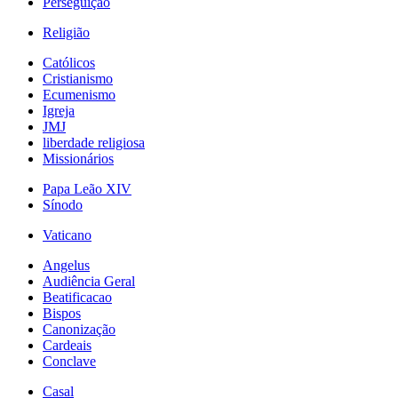
Perseguição
Religião
Católicos
Cristianismo
Ecumenismo
Igreja
JMJ
liberdade religiosa
Missionários
Papa Leão XIV
Sínodo
Vaticano
Angelus
Audiência Geral
Beatificacao
Bispos
Canonização
Cardeais
Conclave
Casal