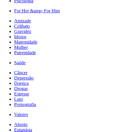
Psicologia
For Her &amp; For Him
Amizade
Celibato
Gravidez
Idosos
Maternidade
Mulher
Paternidade
Saúde
Câncer
Depressão
Doença
Drogas
Estresse
Luto
Pornografia
Valores
Aborto
Eutanásia