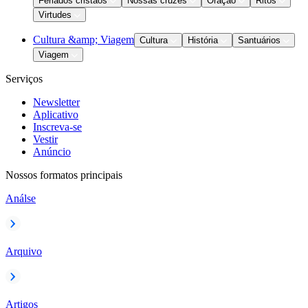
Feriados cristãos
Nossas cruzes
Oração
Ritos
Virtudes
Cultura &amp; Viagem
Cultura
História
Santuários
Viagem
Serviços
Newsletter
Aplicativo
Inscreva-se
Vestir
Anúncio
Nossos formatos principais
Análse
Arquivo
Artigos