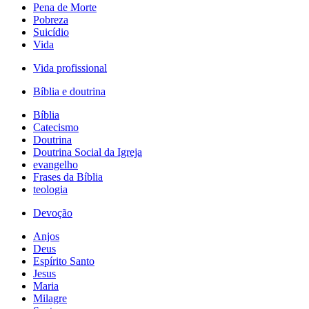
Pena de Morte
Pobreza
Suicídio
Vida
Vida profissional
Bíblia e doutrina
Bíblia
Catecismo
Doutrina
Doutrina Social da Igreja
evangelho
Frases da Bíblia
teologia
Devoção
Anjos
Deus
Espírito Santo
Jesus
Maria
Milagre