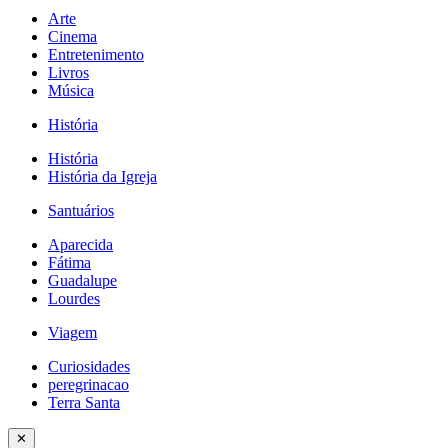
Arte
Cinema
Entretenimento
Livros
Música
História
História
História da Igreja
Santuários
Aparecida
Fátima
Guadalupe
Lourdes
Viagem
Curiosidades
peregrinacao
Terra Santa
✕