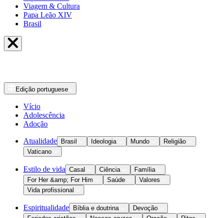
Viagem & Cultura
Papa Leão XIV
Brasil
Edição
portuguese
Vício
Adolescência
Adoção
Atualidade
Brasil
Ideologia
Mundo
Religião
Vaticano
Estilo de vida
Casal
Ciência
Família
For Her &amp; For Him
Saúde
Valores
Vida profissional
Espiritualidade
Bíblia e doutrina
Devoção