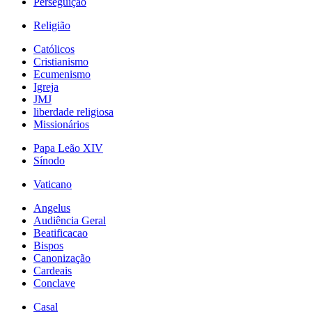
Perseguição
Religião
Católicos
Cristianismo
Ecumenismo
Igreja
JMJ
liberdade religiosa
Missionários
Papa Leão XIV
Sínodo
Vaticano
Angelus
Audiência Geral
Beatificacao
Bispos
Canonização
Cardeais
Conclave
Casal