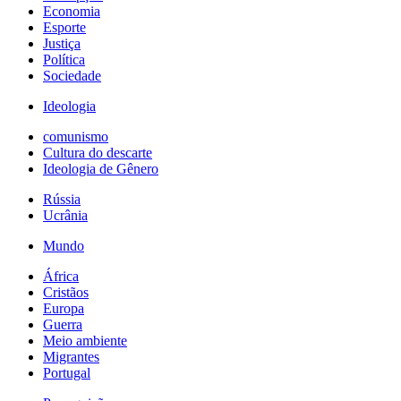
Economia
Esporte
Justiça
Política
Sociedade
Ideologia
comunismo
Cultura do descarte
Ideologia de Gênero
Rússia
Ucrânia
Mundo
África
Cristãos
Europa
Guerra
Meio ambiente
Migrantes
Portugal