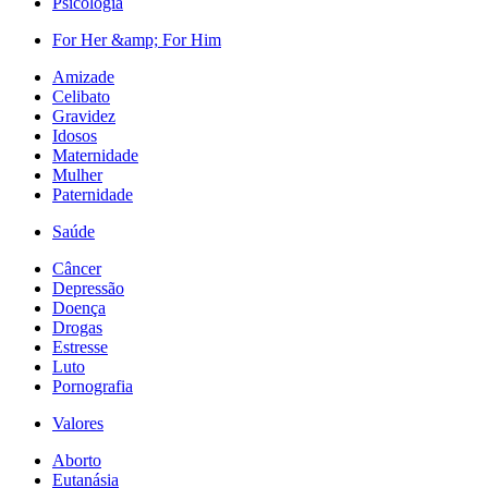
Psicologia
For Her &amp; For Him
Amizade
Celibato
Gravidez
Idosos
Maternidade
Mulher
Paternidade
Saúde
Câncer
Depressão
Doença
Drogas
Estresse
Luto
Pornografia
Valores
Aborto
Eutanásia