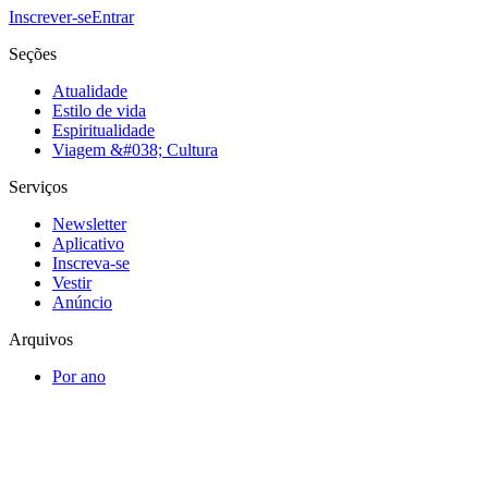
Inscrever-se
Entrar
Seções
Atualidade
Estilo de vida
Espiritualidade
Viagem &#038; Cultura
Serviços
Newsletter
Aplicativo
Inscreva-se
Vestir
Anúncio
Arquivos
Por ano