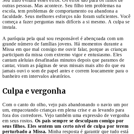
Seu filho evitará esses erros. Os erros são para os filhos de
outras pessoas. Mas acontece. Seu filho tem problemas na
escola, tem problemas de comportamento ou abandona a
faculdade. Seus melhores esforços não foram suficientes. Você
começa a fazer perguntas mais difíceis a si mesmo. A culpa se
instala.
A paróquia pela qual sou responsável é abençoada com um
grande número de famílias jovens. Há momentos durante a
Missa em que mal consigo me ouvir falar, porque as crianças
participam da missa com extremo vigor e entusiasmo. Eles
cantam aleluias desafinadas minutos depois que paramos de
cantar, viram as páginas de seus missais mais alto do que eu
jamais ouvi o som de papel antes e correm loucamente para o
banheiro em intervalos aleatórios.
Culpa e vergonha
Com o canto do olho, vejo pais abandonando o navio um por
um, empacotando crianças em plena crise e as levando para
fora dos corredores. Vejo também uma expressão de vergonha
em seus rostos.
Os pais sempre se desculpam comigo por
seus filhos. Eles sentem um certo nível de culpa por terem
perturbado a Missa.
Minha resposta é garantir que tudo está