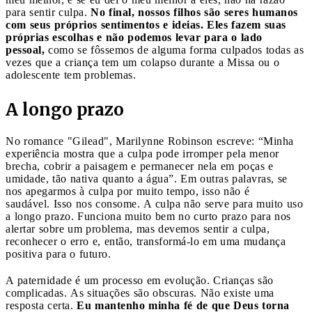
para sentir culpa.
No final, nossos filhos são seres humanos
com seus próprios sentimentos e ideias. Eles fazem suas
próprias escolhas e não podemos levar para o lado
pessoal,
como se fôssemos de alguma forma culpados todas as
vezes que a criança tem um colapso durante a Missa ou o
adolescente tem problemas.
A longo prazo
No romance "Gilead", Marilynne Robinson escreve: “Minha
experiência mostra que a culpa pode irromper pela menor
brecha, cobrir a paisagem e permanecer nela em poças e
umidade, tão nativa quanto a água”. Em outras palavras, se
nos apegarmos à culpa por muito tempo, isso não é
saudável. Isso nos consome. A culpa não serve para muito uso
a longo prazo. Funciona muito bem no curto prazo para nos
alertar sobre um problema, mas devemos sentir a culpa,
reconhecer o erro e, então, transformá-lo em uma mudança
positiva para o futuro.
A paternidade é um processo em evolução. Crianças são
complicadas. As situações são obscuras. Não existe uma
resposta certa.
Eu mantenho minha fé de que Deus torna