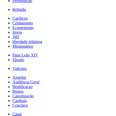
Perseguição
Religião
Católicos
Cristianismo
Ecumenismo
Igreja
JMJ
liberdade religiosa
Missionários
Papa Leão XIV
Sínodo
Vaticano
Angelus
Audiência Geral
Beatificacao
Bispos
Canonização
Cardeais
Conclave
Casal