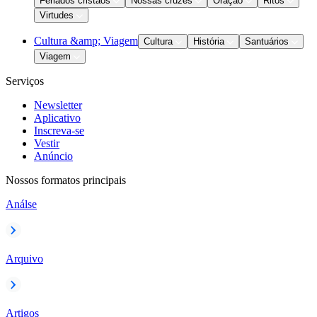
Feriados cristãos
Nossas cruzes
Oração
Ritos
Virtudes
Cultura &amp; Viagem
Cultura
História
Santuários
Viagem
Serviços
Newsletter
Aplicativo
Inscreva-se
Vestir
Anúncio
Nossos formatos principais
Análse
Arquivo
Artigos