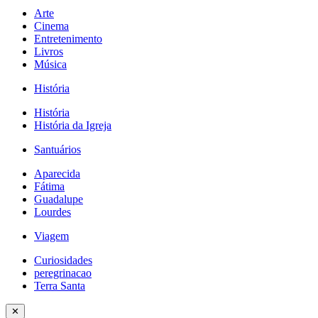
Arte
Cinema
Entretenimento
Livros
Música
História
História
História da Igreja
Santuários
Aparecida
Fátima
Guadalupe
Lourdes
Viagem
Curiosidades
peregrinacao
Terra Santa
✕