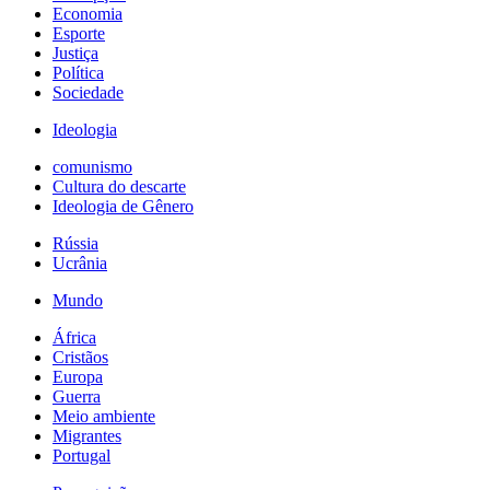
Economia
Esporte
Justiça
Política
Sociedade
Ideologia
comunismo
Cultura do descarte
Ideologia de Gênero
Rússia
Ucrânia
Mundo
África
Cristãos
Europa
Guerra
Meio ambiente
Migrantes
Portugal