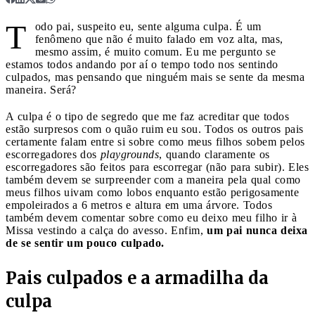
T
odo pai, suspeito eu, sente alguma culpa. É um
fenômeno que não é muito falado em voz alta, mas,
mesmo assim, é muito comum. Eu me pergunto se
estamos todos andando por aí o tempo todo nos sentindo
culpados, mas pensando que ninguém mais se sente da mesma
maneira. Será?
A culpa é o tipo de segredo que me faz acreditar que todos
estão surpresos com o quão ruim eu sou. Todos os outros pais
certamente falam entre si sobre como meus filhos sobem pelos
escorregadores dos
playgrounds
, quando claramente os
escorregadores são feitos para escorregar (não para subir). Eles
também devem se surpreender com a maneira pela qual como
meus filhos uivam como lobos enquanto estão perigosamente
empoleirados a 6 metros e altura em uma árvore. Todos
também devem comentar sobre como eu deixo meu filho ir à
Missa vestindo a calça do avesso. Enfim,
um pai nunca deixa
de se sentir um pouco culpado.
Pais culpados e a armadilha da
culpa