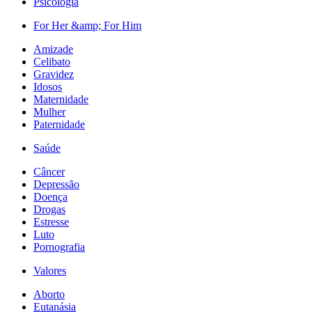
Psicologia
For Her &amp; For Him
Amizade
Celibato
Gravidez
Idosos
Maternidade
Mulher
Paternidade
Saúde
Câncer
Depressão
Doença
Drogas
Estresse
Luto
Pornografia
Valores
Aborto
Eutanásia