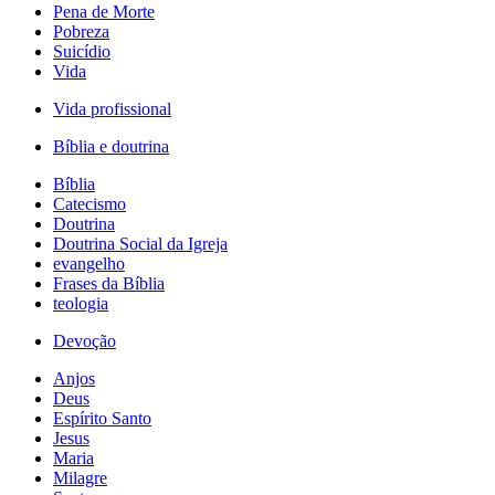
Pena de Morte
Pobreza
Suicídio
Vida
Vida profissional
Bíblia e doutrina
Bíblia
Catecismo
Doutrina
Doutrina Social da Igreja
evangelho
Frases da Bíblia
teologia
Devoção
Anjos
Deus
Espírito Santo
Jesus
Maria
Milagre