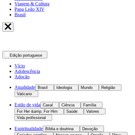
Viagem & Cultura
Papa Leão XIV
Brasil
Edição
portuguese
Vício
Adolescência
Adoção
Atualidade
Brasil
Ideologia
Mundo
Religião
Vaticano
Estilo de vida
Casal
Ciência
Família
For Her &amp; For Him
Saúde
Valores
Vida profissional
Espiritualidade
Bíblia e doutrina
Devoção