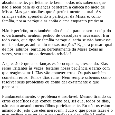
absolutamente, perfeitamente bem - todos nós sabemos que
não é ideal para as crianças perderem a cabeça no meio de
Missa. Mas garanto-lhes que é perfeitamente natural. As
crianças estão aprendendo a participar da Missa e, como
família, nossa paróquia as apóia e ama enquanto praticam.
Não é perfeito, mas também não é nada para se sentir culpado
e, certamente, nenhum pedido de desculpas é necessário. Em
todo caso, que tipo de família paroquial seria se não houvesse
muitas crianças animando nossas orações? E, para pensar: qual
de nós, adultos, participa perfeitamente da Missa todas as
vezes, sem um único devaneio rebelde?
A questão é que as crianças estão ocupadas, crescendo. Elas
serão irritantes às vezes, testarão nossa paciência e farão com
que reagimos mal. Elas vão cometer erros. Os pais também
cometem erros. Temos dias ruins. Nem sempre sabemos como
resolver seus problemas ou como dar exatamente o que
precisam.
Fundamentalmente, o problema é insolúvel. Mesmo tirando os
erros específicos que cometi como pai, sei que, todos os dias,
não estou amando meus filhos perfeitamente. Eu não os estou
amando do jeito que eles merecem. Tudo o que posso fazer é o
meu melhor, e se eu dei o meu melhor a eles, não há razão