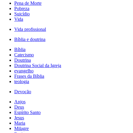
Pena de Morte
Pobreza
Suicídio
Vida
Vida profissional
Bíblia e doutrina
Bíblia
Catecismo
Doutrina
Doutrina Social da Igreja
evangelho
Frases da Bíblia
teologia
Devoção
Anjos
Deus
Espírito Santo
Jesus
Maria
Milagre