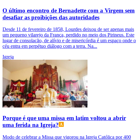
O último encontro de Bernadette com a Virgem sem
desafiar as proibições das autoridades
Desde 11 de fevereiro de 1858, Lourdes deixou de ser apenas mais
um pequeno vilarejo da França, perdido no meio dos Pirineus. Este
lugar de consolação, de alívio e de misericórdia é um espaço onde o
céu entra em perpétuo diálogo com a terra. Na...
Igreja
Porque é que uma missa em latim voltou a abrir
uma ferida na Igreja?
Modo de celebrar a Missa que vigorou na Igreja Católica por 400