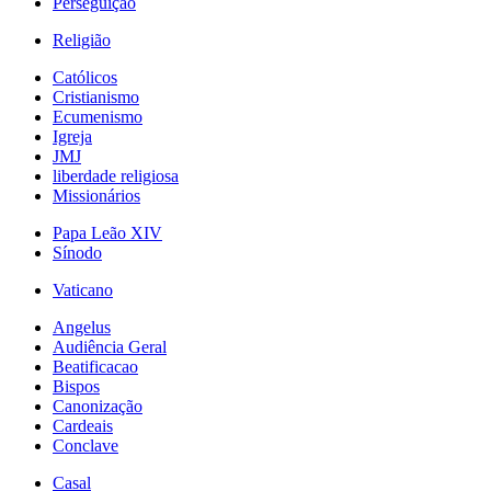
Perseguição
Religião
Católicos
Cristianismo
Ecumenismo
Igreja
JMJ
liberdade religiosa
Missionários
Papa Leão XIV
Sínodo
Vaticano
Angelus
Audiência Geral
Beatificacao
Bispos
Canonização
Cardeais
Conclave
Casal