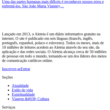
Uma das partes humanas mais difíceis é reconhecer nossos erros e
enfrentá-los. São João Maria Vianney,...
Lançado em 2013, o Aleteia é um diário informativo gratuito na
internet. O site é publicado em seis línguas (francês, inglês,
português, espanhol, polaco e esloveno). Todos os meses, mais de
10 milhões de leitores acedem ao Aleteia através do seu site, da
aplicação e das redes sociais. O Aleteia alcança cerca de 50 milhões
de pessoas em todo o mundo, tornando-se um dos líderes dos meios
de comunicação católicos online.
Inscrever-se
Entrar
Seções
Atualidade
Estilo de vida
Espiritualidade
Viagem &#038; Cultura
Serviços