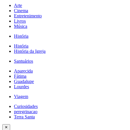
Arte
Cinema
Entretenimento
Livros
Música
História
História
História da Igreja
Santuários
Aparecida
Fátima
Guadalupe
Lourdes
Viagem
Curiosidades
peregrinacao
Terra Santa
✕