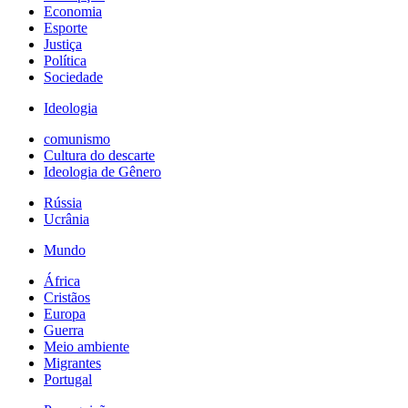
Economia
Esporte
Justiça
Política
Sociedade
Ideologia
comunismo
Cultura do descarte
Ideologia de Gênero
Rússia
Ucrânia
Mundo
África
Cristãos
Europa
Guerra
Meio ambiente
Migrantes
Portugal