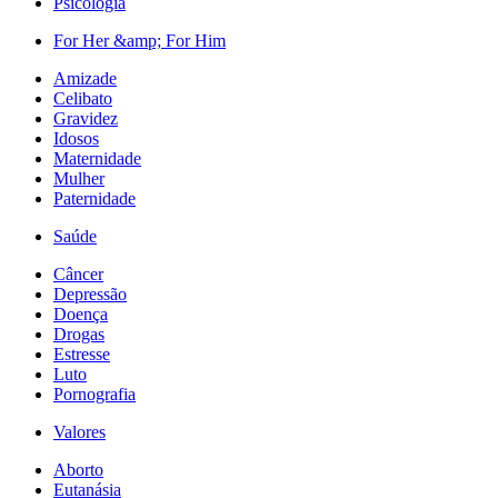
Psicologia
For Her &amp; For Him
Amizade
Celibato
Gravidez
Idosos
Maternidade
Mulher
Paternidade
Saúde
Câncer
Depressão
Doença
Drogas
Estresse
Luto
Pornografia
Valores
Aborto
Eutanásia