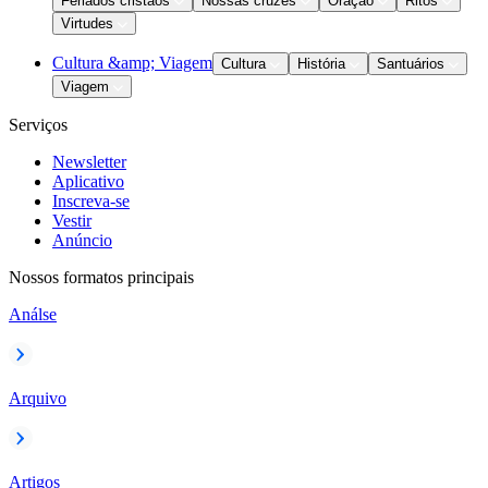
Feriados cristãos
Nossas cruzes
Oração
Ritos
Virtudes
Cultura &amp; Viagem
Cultura
História
Santuários
Viagem
Serviços
Newsletter
Aplicativo
Inscreva-se
Vestir
Anúncio
Nossos formatos principais
Análse
Arquivo
Artigos