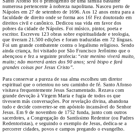
Santo Afonso foi o primogênito de uma família bastante
numerosa pertencente à nobreza napolitana. Nasceu perto de
Nápoles em 27 de setembro de 1696. Aos 12 anos entra para a
faculdade de direito onde se forma aos 16! Fez doutorado em
direitos civil e canônico. Dedicou sua vida em favor dos
pobres da cidade de Nápoles. Foi músico, pintor, poeta e
escritor. Escreveu 123 obras sobre espiritualidade e teologia,
que tiveram 21.500 edições e foram traduzidas em 72 línguas.
Foi um grande combatente contra o legalismo religioso. Sendo
ainda criança, foi visitado por São Francisco Jerônimo que o
abençoou e fez a seguinte profecia: “
este menino viverá muito,
muito; não morrerá antes dos 90 anos; será bispo e fará
grandes coisas por Jesus Cristo”.
Para conservar a pureza de sua alma escolheu um diretor
espiritual que o orientou no seu caminho de fé. Santo Afonso
visitava frequentemente Jesus Sacramentado. Rezava com
grande devoção à Virgem Maria e fugia de todos os que
tivessem más conversações. Por revelação divina, abandona
tudo e decide converter-se em apóstolo incansável do Senhor
Jesus. Em 9 de novembro de 1752 funda, junto com outros
sacerdotes, a Congregação do Santíssimo Redentor (ou Padres
Redentoristas), e seguindo o exemplo de Jesus, dedica-se a
percorrer cidades, povos e campos pregando o evangelho.