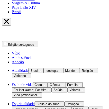
Viagem & Cultura
Papa Leão XIV
Brasil
Edição
portuguese
Vício
Adolescência
Adoção
Atualidade
Brasil
Ideologia
Mundo
Religião
Vaticano
Estilo de vida
Casal
Ciência
Família
For Her &amp; For Him
Saúde
Valores
Vida profissional
Espiritualidade
Bíblia e doutrina
Devoção