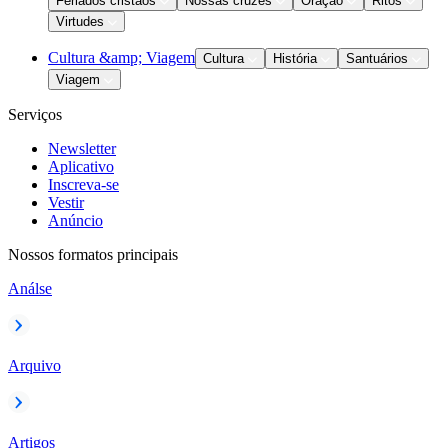
Feriados cristãos
Nossas cruzes
Oração
Ritos
Virtudes
Cultura &amp; Viagem
Cultura
História
Santuários
Viagem
Serviços
Newsletter
Aplicativo
Inscreva-se
Vestir
Anúncio
Nossos formatos principais
Análse
Arquivo
Artigos