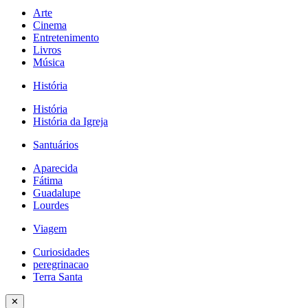
Arte
Cinema
Entretenimento
Livros
Música
História
História
História da Igreja
Santuários
Aparecida
Fátima
Guadalupe
Lourdes
Viagem
Curiosidades
peregrinacao
Terra Santa
✕