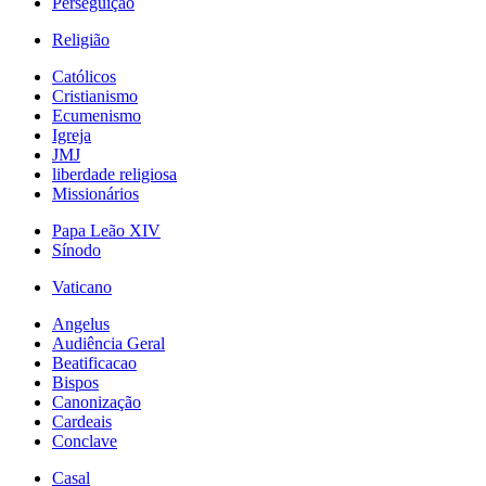
Perseguição
Religião
Católicos
Cristianismo
Ecumenismo
Igreja
JMJ
liberdade religiosa
Missionários
Papa Leão XIV
Sínodo
Vaticano
Angelus
Audiência Geral
Beatificacao
Bispos
Canonização
Cardeais
Conclave
Casal