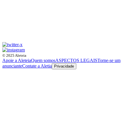
© 2025 Aleteia
Apoie a Aleteia
Quem somos
ASPECTOS LEGAIS
Torne-se um
anunciante
Contate a Aletia
Privacidade