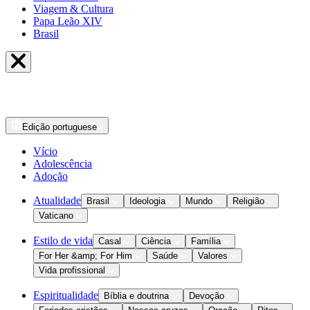
Viagem & Cultura
Papa Leão XIV
Brasil
Edição
portuguese
Vício
Adolescência
Adoção
Atualidade
Brasil
Ideologia
Mundo
Religião
Vaticano
Estilo de vida
Casal
Ciência
Família
For Her &amp; For Him
Saúde
Valores
Vida profissional
Espiritualidade
Bíblia e doutrina
Devoção