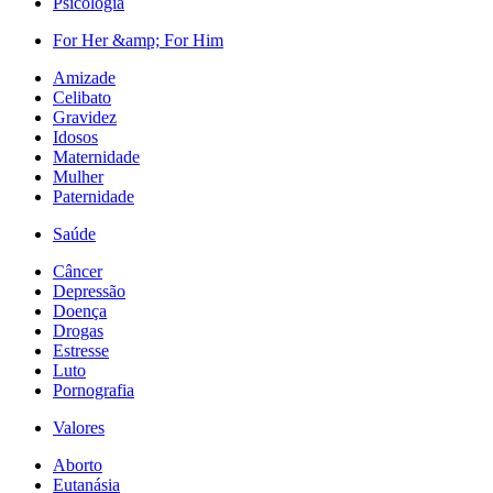
Psicologia
For Her &amp; For Him
Amizade
Celibato
Gravidez
Idosos
Maternidade
Mulher
Paternidade
Saúde
Câncer
Depressão
Doença
Drogas
Estresse
Luto
Pornografia
Valores
Aborto
Eutanásia