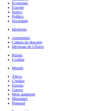
Economia
Esporte
Justiça
Política
Sociedade
Ideologia
comunismo
Cultura do descarte
Ideologia de Gênero
Rússia
Ucrânia
Mundo
África
Cristãos
Europa
Guerra
Meio ambiente
Migrantes
Portugal