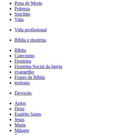
Pena de Morte
Pobreza
Suicídio
Vida
Vida profissional
Bíblia e doutrina
Bíblia
Catecismo
Doutrina
Doutrina Social da Igreja
evangelho
Frases da Bíblia
teologia
Devoção
Anjos
Deus
Espírito Santo
Jesus
Maria
Milagre