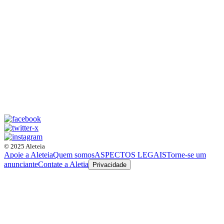
© 2025 Aleteia
Apoie a Aleteia
Quem somos
ASPECTOS LEGAIS
Torne-se um
anunciante
Contate a Aletia
Privacidade