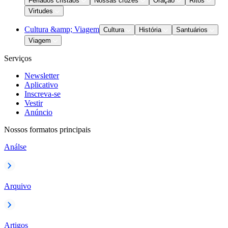
Feriados cristãos
Nossas cruzes
Oração
Ritos
Virtudes
Cultura &amp; Viagem
Cultura
História
Santuários
Viagem
Serviços
Newsletter
Aplicativo
Inscreva-se
Vestir
Anúncio
Nossos formatos principais
Análse
Arquivo
Artigos