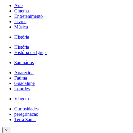
Arte
Cinema
Entretenimento
Livros
Música
História
História
História da Igreja
Santuários
Aparecida
Fátima
Guadalupe
Lourdes
Viagem
Curiosidades
peregrinacao
Terra Santa
✕