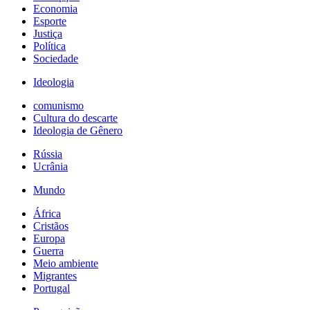
Economia
Esporte
Justiça
Política
Sociedade
Ideologia
comunismo
Cultura do descarte
Ideologia de Gênero
Rússia
Ucrânia
Mundo
África
Cristãos
Europa
Guerra
Meio ambiente
Migrantes
Portugal