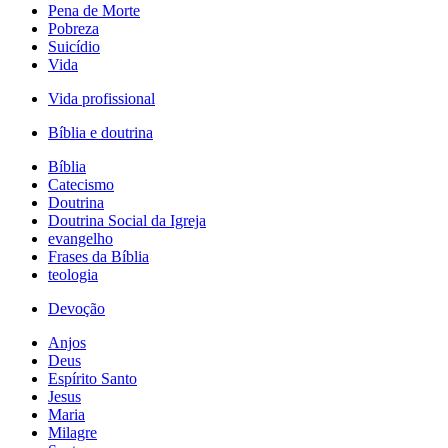
Pena de Morte
Pobreza
Suicídio
Vida
Vida profissional
Bíblia e doutrina
Bíblia
Catecismo
Doutrina
Doutrina Social da Igreja
evangelho
Frases da Bíblia
teologia
Devoção
Anjos
Deus
Espírito Santo
Jesus
Maria
Milagre