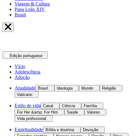
Viagem & Cultura
Papa Leão XIV
Brasil
Edição
portuguese
Vício
Adolescência
Adoção
Atualidade
Brasil
Ideologia
Mundo
Religião
Vaticano
Estilo de vida
Casal
Ciência
Família
For Her &amp; For Him
Saúde
Valores
Vida profissional
Espiritualidade
Bíblia e doutrina
Devoção