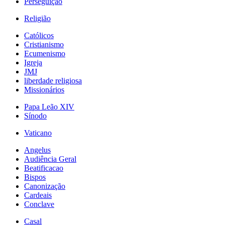
Perseguição
Religião
Católicos
Cristianismo
Ecumenismo
Igreja
JMJ
liberdade religiosa
Missionários
Papa Leão XIV
Sínodo
Vaticano
Angelus
Audiência Geral
Beatificacao
Bispos
Canonização
Cardeais
Conclave
Casal