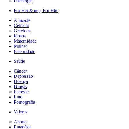
Psicologia
For Her &amp; For Him
Amizade
Celibato
Gravidez
Idosos
Maternidade
Mulher
Paternidade
Saúde
Câncer
Depressão
Doença
Drogas
Estresse
Luto
Pornografia
Valores
Aborto
Eutanásia