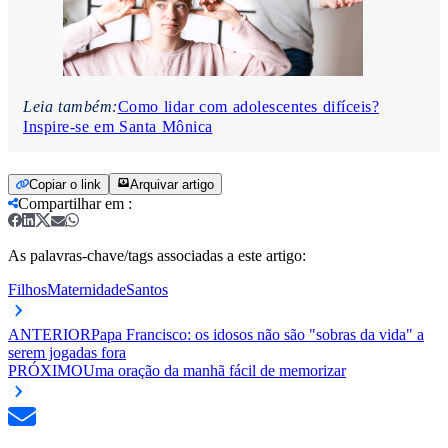
Leia também:
Como lidar com adolescentes difíceis?
Inspire-se em Santa Mônica
Copiar o link
Arquivar artigo
Compartilhar em
:
As palavras-chave/tags associadas a este artigo:
Filhos
Maternidade
Santos
ANTERIOR
Papa Francisco: os idosos não são "sobras da vida" a
serem jogadas fora
PRÓXIMO
Uma oração da manhã fácil de memorizar