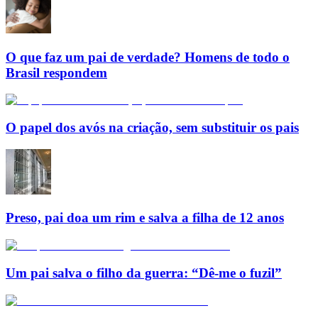
O que faz um pai de verdade? Homens de todo o
Brasil respondem
O papel dos avós na criação, sem substituir os pais
Preso, pai doa um rim e salva a filha de 12 anos
Um pai salva o filho da guerra: “Dê-me o fuzil”