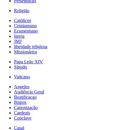
Perseguição
Religião
Católicos
Cristianismo
Ecumenismo
Igreja
JMJ
liberdade religiosa
Missionários
Papa Leão XIV
Sínodo
Vaticano
Angelus
Audiência Geral
Beatificacao
Bispos
Canonização
Cardeais
Conclave
Casal