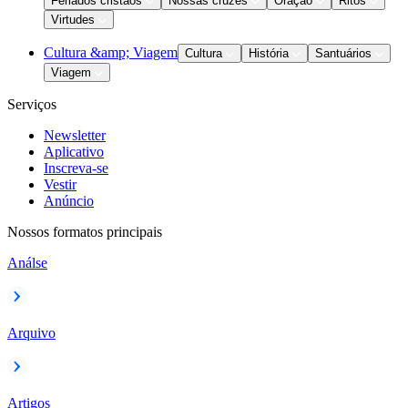
Feriados cristãos
Nossas cruzes
Oração
Ritos
Virtudes
Cultura &amp; Viagem
Cultura
História
Santuários
Viagem
Serviços
Newsletter
Aplicativo
Inscreva-se
Vestir
Anúncio
Nossos formatos principais
Análse
Arquivo
Artigos