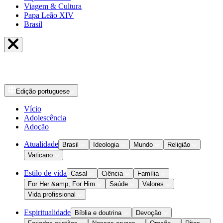
Viagem & Cultura
Papa Leão XIV
Brasil
Edição
portuguese
Vício
Adolescência
Adoção
Atualidade
Brasil
Ideologia
Mundo
Religião
Vaticano
Estilo de vida
Casal
Ciência
Família
For Her &amp; For Him
Saúde
Valores
Vida profissional
Espiritualidade
Bíblia e doutrina
Devoção