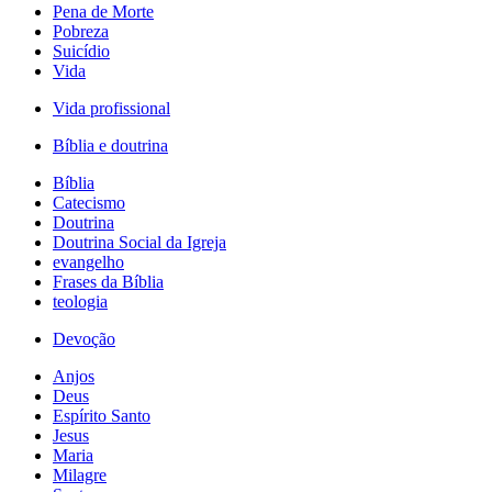
Pena de Morte
Pobreza
Suicídio
Vida
Vida profissional
Bíblia e doutrina
Bíblia
Catecismo
Doutrina
Doutrina Social da Igreja
evangelho
Frases da Bíblia
teologia
Devoção
Anjos
Deus
Espírito Santo
Jesus
Maria
Milagre