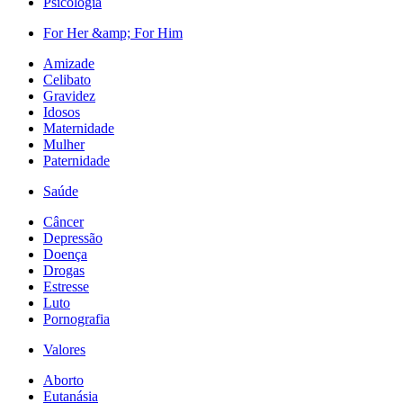
Psicologia
For Her &amp; For Him
Amizade
Celibato
Gravidez
Idosos
Maternidade
Mulher
Paternidade
Saúde
Câncer
Depressão
Doença
Drogas
Estresse
Luto
Pornografia
Valores
Aborto
Eutanásia