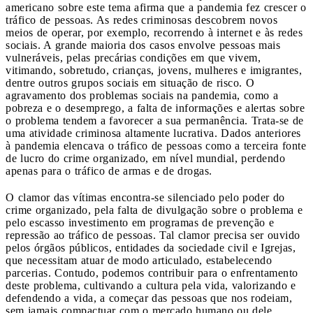
americano sobre este tema afirma que a pandemia fez crescer o
tráfico de pessoas. As redes criminosas descobrem novos
meios de operar, por exemplo, recorrendo à internet e às redes
sociais. A grande maioria dos casos envolve pessoas mais
vulneráveis, pelas precárias condições em que vivem,
vitimando, sobretudo, crianças, jovens, mulheres e imigrantes,
dentre outros grupos sociais em situação de risco. O
agravamento dos problemas sociais na pandemia, como a
pobreza e o desemprego, a falta de informações e alertas sobre
o problema tendem a favorecer a sua permanência. Trata-se de
uma atividade criminosa altamente lucrativa. Dados anteriores
à pandemia elencava o tráfico de pessoas como a terceira fonte
de lucro do crime organizado, em nível mundial, perdendo
apenas para o tráfico de armas e de drogas.
O clamor das vítimas encontra-se silenciado pelo poder do
crime organizado, pela falta de divulgação sobre o problema e
pelo escasso investimento em programas de prevenção e
repressão ao tráfico de pessoas. Tal clamor precisa ser ouvido
pelos órgãos públicos, entidades da sociedade civil e Igrejas,
que necessitam atuar de modo articulado, estabelecendo
parcerias. Contudo, podemos contribuir para o enfrentamento
deste problema, cultivando a cultura pela vida, valorizando e
defendendo a vida, a começar das pessoas que nos rodeiam,
sem jamais compactuar com o mercado humano ou dele