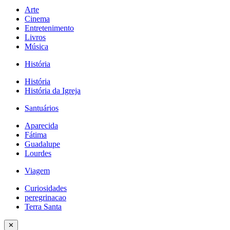
Arte
Cinema
Entretenimento
Livros
Música
História
História
História da Igreja
Santuários
Aparecida
Fátima
Guadalupe
Lourdes
Viagem
Curiosidades
peregrinacao
Terra Santa
✕