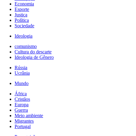
Economia
Esporte
Justiça
Política
Sociedade
Ideologia
comunismo
Cultura do descarte
Ideologia de Gênero
Rússia
Ucrânia
Mundo
África
Cristãos
Europa
Guerra
Meio ambiente
Migrantes
Portugal