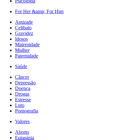
Psicologia
For Her &amp; For Him
Amizade
Celibato
Gravidez
Idosos
Maternidade
Mulher
Paternidade
Saúde
Câncer
Depressão
Doença
Drogas
Estresse
Luto
Pornografia
Valores
Aborto
Eutanásia