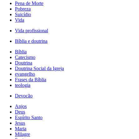
Pena de Morte
Pobreza
Suicídio
Vida
Vida profissional
Bíblia e doutrina
Bíblia
Catecismo
Doutrina
Doutrina Social da Igreja
evangelho
Frases da Bíblia
teologia
Devoção
Anjos
Deus
Espírito Santo
Jesus
Maria
Milagre