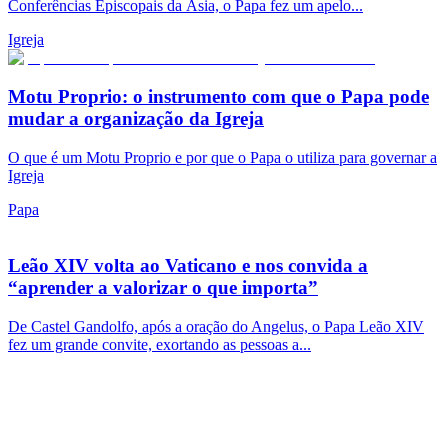
Conferências Episcopais da Ásia, o Papa fez um apelo...
Igreja
Motu Proprio: o instrumento com que o Papa pode
mudar a organização da Igreja
O que é um Motu Proprio e por que o Papa o utiliza para governar a
Igreja
Papa
Leão XIV volta ao Vaticano e nos convida a
“aprender a valorizar o que importa”
De Castel Gandolfo, após a oração do Angelus, o Papa Leão XIV
fez um grande convite, exortando as pessoas a...