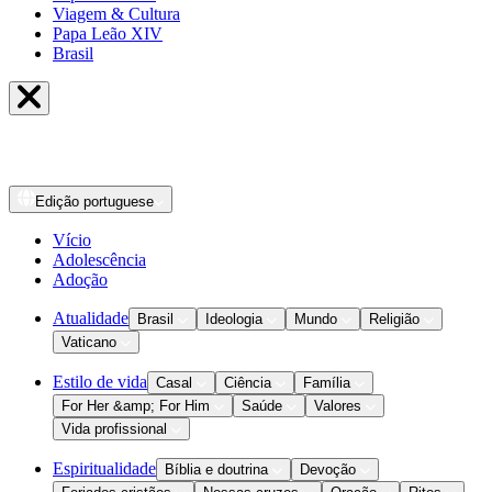
Viagem & Cultura
Papa Leão XIV
Brasil
Edição
portuguese
Vício
Adolescência
Adoção
Atualidade
Brasil
Ideologia
Mundo
Religião
Vaticano
Estilo de vida
Casal
Ciência
Família
For Her &amp; For Him
Saúde
Valores
Vida profissional
Espiritualidade
Bíblia e doutrina
Devoção