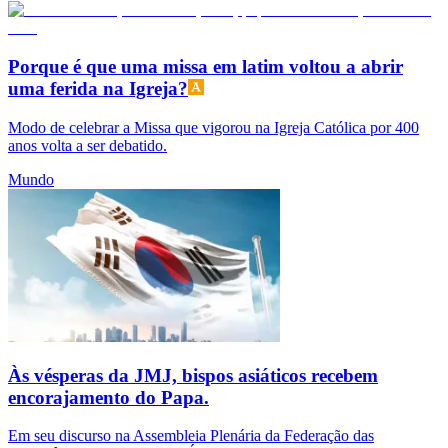
Porque é que uma missa em latim voltou a abrir
uma ferida na Igreja?
Modo de celebrar a Missa que vigorou na Igreja Católica por 400
anos volta a ser debatido.
Mundo
Às vésperas da JMJ, bispos asiáticos recebem
encorajamento do Papa.
Em seu discurso na Assembleia Plenária da Federação das