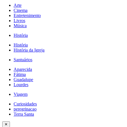
Arte
Cinema
Entretenimento
Livros
Música
História
História
História da Igreja
Santuários
Aparecida
Fátima
Guadalupe
Lourdes
Viagem
Curiosidades
peregrinacao
Terra Santa
✕