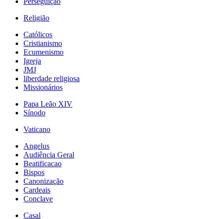
Perseguição
Religião
Católicos
Cristianismo
Ecumenismo
Igreja
JMJ
liberdade religiosa
Missionários
Papa Leão XIV
Sínodo
Vaticano
Angelus
Audiência Geral
Beatificacao
Bispos
Canonização
Cardeais
Conclave
Casal