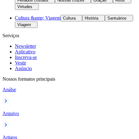
Feriados cristãos
Nossas cruzes
Oração
Ritos
Virtudes
Cultura &amp; Viagem
Cultura
História
Santuários
Viagem
Serviços
Newsletter
Aplicativo
Inscreva-se
Vestir
Anúncio
Nossos formatos principais
Análse
Arquivo
Artigos