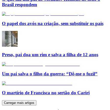
Brasil respondem
O papel dos avós na criação, sem substituir os pais
Preso, pai doa um rim e salva a filha de 12 anos
Um pai salva o filho da guerra: “Dê-me o fuzil”
O martírio de Francisca no sertão do Cariri
Carregar mais artigos