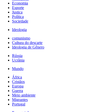
Economia
Esporte
Justiça
Política
Sociedade
Ideologia
comunismo
Cultura do descarte
Ideologia de Gênero
Rússia
Ucrânia
Mundo
África
Cristãos
Europa
Guerra
Meio ambiente
Migrantes
Portugal