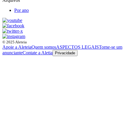
Arquivos
Por ano
© 2025 Aleteia
Apoie a Aleteia
Quem somos
ASPECTOS LEGAIS
Torne-se um
anunciante
Contate a Aletia
Privacidade