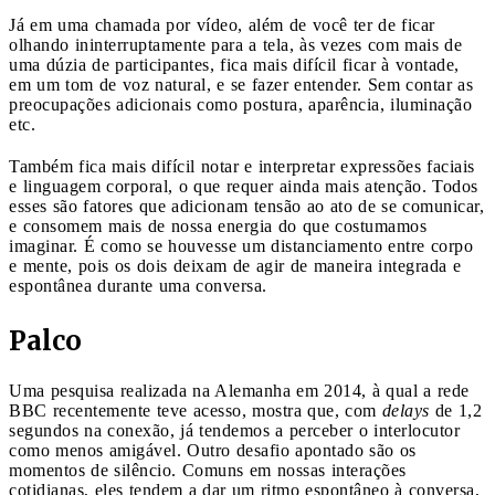
Já em uma chamada por vídeo, além de você ter de ficar
olhando ininterruptamente para a tela, às vezes com mais de
uma dúzia de participantes, fica mais difícil ficar à vontade,
em um tom de voz natural, e se fazer entender. Sem contar as
preocupações adicionais como postura, aparência, iluminação
etc.
Também fica mais difícil notar e interpretar expressões faciais
e linguagem corporal, o que requer ainda mais atenção. Todos
esses são fatores que adicionam tensão ao ato de se comunicar,
e consomem mais de nossa energia do que costumamos
imaginar. É como se houvesse um distanciamento entre corpo
e mente, pois os dois deixam de agir de maneira integrada e
espontânea durante uma conversa
.
Palco
Uma pesquisa realizada na Alemanha em 2014, à qual a rede
BBC recentemente teve acesso, mostra que, com
delays
de 1,2
segundos na conexão, já tendemos a perceber o interlocutor
como menos amigável. Outro desafio apontado são os
momentos de silêncio. Comuns em nossas interações
cotidianas, eles tendem a dar um ritmo espontâneo à conversa,