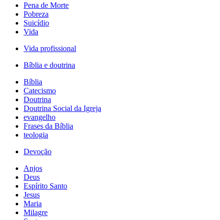
Pena de Morte
Pobreza
Suicídio
Vida
Vida profissional
Bíblia e doutrina
Bíblia
Catecismo
Doutrina
Doutrina Social da Igreja
evangelho
Frases da Bíblia
teologia
Devoção
Anjos
Deus
Espírito Santo
Jesus
Maria
Milagre