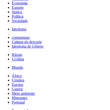
Economia
Esporte
Justiça
Política
Sociedade
Ideologia
comunismo
Cultura do descarte
Ideologia de Gênero
Rússia
Ucrânia
Mundo
África
Cristãos
Europa
Guerra
Meio ambiente
Migrantes
Portugal