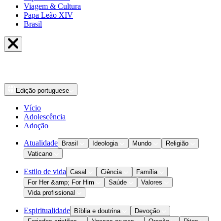
Viagem & Cultura
Papa Leão XIV
Brasil
Edição
portuguese
Vício
Adolescência
Adoção
Atualidade
Brasil
Ideologia
Mundo
Religião
Vaticano
Estilo de vida
Casal
Ciência
Família
For Her &amp; For Him
Saúde
Valores
Vida profissional
Espiritualidade
Bíblia e doutrina
Devoção