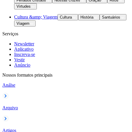
Feriados cristãos
Nossas cruzes
Oração
Ritos
Virtudes
Cultura &amp; Viagem
Cultura
História
Santuários
Viagem
Serviços
Newsletter
Aplicativo
Inscreva-se
Vestir
Anúncio
Nossos formatos principais
Análse
Arquivo
Artigos