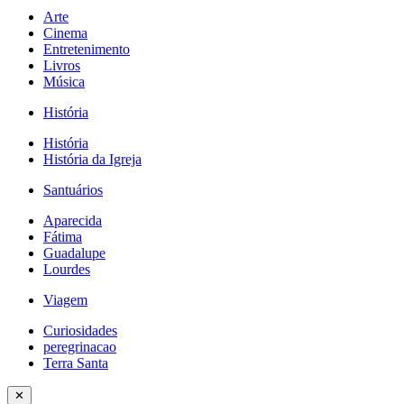
Arte
Cinema
Entretenimento
Livros
Música
História
História
História da Igreja
Santuários
Aparecida
Fátima
Guadalupe
Lourdes
Viagem
Curiosidades
peregrinacao
Terra Santa
✕