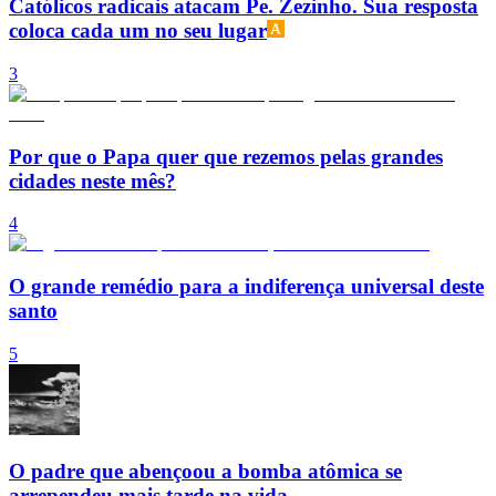
Católicos radicais atacam Pe. Zezinho. Sua resposta
coloca cada um no seu lugar
3
Por que o Papa quer que rezemos pelas grandes
cidades neste mês?
4
O grande remédio para a indiferença universal deste
santo
5
O padre que abençoou a bomba atômica se
arrependeu mais tarde na vida