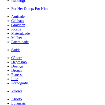
Psicologia
For Her &amp; For Him
Amizade
Celibato
Gravidez
Idosos
Maternidade
Mulher
Paternidade
Saúde
Câncer
Depressão
Doença
Drogas
Estresse
Luto
Pornografia
Valores
Aborto
Eutanásia