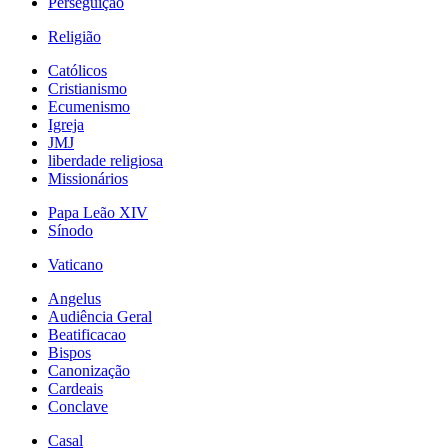
Perseguição
Religião
Católicos
Cristianismo
Ecumenismo
Igreja
JMJ
liberdade religiosa
Missionários
Papa Leão XIV
Sínodo
Vaticano
Angelus
Audiência Geral
Beatificacao
Bispos
Canonização
Cardeais
Conclave
Casal