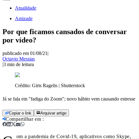
Atualidade
Amizade
Por que ficamos cansados de conversar
por vídeo?
publicado em 01/08/21
|
Octavio Messias
|
3
min de leitura
Crédito:
Girts Ragelis | Shutterstock
Já se fala em "fadiga do Zoom"; novo hábito vem causando estresse
Copiar o link
Arquivar artigo
Compartilhar em
:
om a pandemia de Covid-19, aplicativos como Skype,